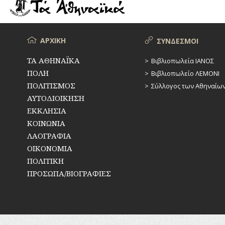
ΡΕΜΑΤΑ
ΠΑΡΑΓΟΝΤΕΣ
ΑΘΛΗΤΙΣΜΟΥ
ΣΥΓΚΟΙΝΩΝΙΕΣ
ΠΕΡΙΗΓΗΤΕΣ
Μενού
ΑΡΧΙΚΗ
ΣΥΝΔΕΣΜΟΙ
ΣΥΛΛΟΓΟΙ-
ΣΩΜΑΤΕΙΑ
ΠΟΛΙΤΙΚΟΙ
ΤΑ ΑΘΗΝΑΪΚΑ
Βιβλιοπωλεία ΙΑΝΟΣ
ΠΟΛΗ
Βιβλιοπωλείο ΛΕΜΟΝΙ
ΣΦΑΓΕΙΑ
ΣΥΓΓΡΑΦΕΙΣ
–
ΠΟΛΙΤΙΣΜΟΣ
Σύλλογος των Αθηναίω
ΠΟΙΗΤΕΣ
ΣΧΕΔΙΟ
ΑΥΤΟΔΙΟΙΚΗΣΗ
ΠΟΛΗΣ
ΕΚΚΛΗΣΙΑ
ΦΙΛΕΛΛΗΝΕΣ
ΚΟΙΝΩΝΙΑ
ΤΕΧΝΟΛΟΓΙΑ
ΛΑΟΓΡΑΦΙΑ
ΤΗΛΕΠΙΚΟΙΝΩΝΙΕΣ
ΟΙΚΟΝΟΜΙΑ
ΠΟΛΙΤΙΚΗ
ΤΟΠΟΓΡΑΦΙΑ
ΠΡΟΣΩΠΑ/ΒΙΟΓΡΑΦΙΕΣ
ΤΟΠΩΝΥΜΙΑ
ΤΡΟΧΑΙΑ-
ΚΥΚΛΟΦΟΡΙΑ