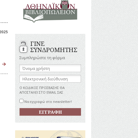
ΑΝΔΡΕΣ
ΙΓΡΑΦΕΣ
ΕΛΛΗΝΙΚΕΣ
ΠΡΟΣΩΠΙΚΟΤΗΤΕΣ
ΤΑΣΤΗΜΑΤΑ
ΕΠΙΧΕΙΡΗΜΑΤΙΕΣ
ΕΥΕΡΓΕΤΕΣ
ΥΤΙΛΙΑ
2025
ΗΘΟΠΟΙΟΙ
ΓΙΝΕ
ΚΑΛΛΙΤΕΧΝΕΣ
ΚΟΝΟΜΙΚΗ
ΣΥΝΔΡΟΜΗΤΗΣ
ΩΗ
ΞΕΝΕΣ
ΠΡΟΣΩΠΙΚΟΤΗΤΕΣ
Συμπληρώστε τη φόρμα
ΥΡΙΣΜΟΣ
ΠΑΡΑΓΟΝΤΕΣ
Όνομα
ΑΘΛΗΤΙΣΜΟΥ
χρήστη:
ΠΕΡΙΗΓΗΤΕΣ
ΑΠΕΖΕΣ
Ηλεκτρονική
διεύθυνση:
ΠΟΛΙΤΙΚΟΙ
Ο ΚΩΔΙΚΟΣ ΠΡΟΣΒΑΣΗΣ ΘΑ
ΣΥΓΓΡΑΦΕΙΣ
ΑΠΟΣΤΑΛΕΙ ΣΤΟ EMAIL ΣΑΣ
–
ΠΟΙΗΤΕΣ
Να εγγραφώ στο newsletter!
ΦΙΛΕΛΛΗΝΕΣ