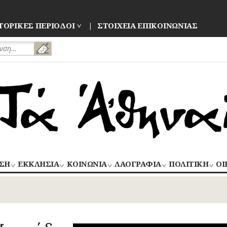
ΤΟΡΙΚΕΣ ΠΕΡΙΟΔΟΙ
ΣΤΟΙΧΕΙΑ ΕΠΙΚΟΙΝΩΝΙΑΣ
ΣΗ
ΕΚΚΛΗΣΙΑ
ΚΟΙΝΩΝΙΑ
ΛΑΟΓΡΑΦΙΑ
ΠΟΛΙΤΙΚΗ
ΟΙ
ΝΑΟΙ
ΑΝΘΡΩΠΙΝΕΣ
ΛΑΙΚΗ
ΕΚΛΟΓΕΣ
ΒΙ
–
ΙΣΤΟΡΙΕΣ
ΔΗΜΙΟΥΡΓΙΑ
–
ΜΟΝΕΣ
ΕΜ
Οίκος – Αυλή
ΕΠΑΝΑΣΤΑΣΕΙ
ΑΣΤΥΝΟΜΙΑ
Τροφές – Ποτά
ΕΝΟΡΙΕΣ
ΕΠ
Ενδυμασία –
ΚΙΝΗΜΑΤΑ