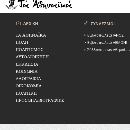
ΡΕΜΑΤΑ
ΠΑΡΑΓΟΝΤΕΣ
ΑΘΛΗΤΙΣΜΟΥ
ΣΥΓΚΟΙΝΩΝΙΕΣ
ΠΕΡΙΗΓΗΤΕΣ
Μενού
ΑΡΧΙΚΗ
ΣΥΝΔΕΣΜΟΙ
ΣΥΛΛΟΓΟΙ-
ΣΩΜΑΤΕΙΑ
ΠΟΛΙΤΙΚΟΙ
ΤΑ ΑΘΗΝΑΪΚΑ
Βιβλιοπωλεία ΙΑΝΟΣ
ΠΟΛΗ
Βιβλιοπωλείο ΛΕΜΟΝΙ
ΣΦΑΓΕΙΑ
ΣΥΓΓΡΑΦΕΙΣ
–
ΠΟΛΙΤΙΣΜΟΣ
Σύλλογος των Αθηναίω
ΠΟΙΗΤΕΣ
ΣΧΕΔΙΟ
ΑΥΤΟΔΙΟΙΚΗΣΗ
ΠΟΛΗΣ
ΕΚΚΛΗΣΙΑ
ΦΙΛΕΛΛΗΝΕΣ
ΚΟΙΝΩΝΙΑ
ΤΕΧΝΟΛΟΓΙΑ
ΛΑΟΓΡΑΦΙΑ
ΤΗΛΕΠΙΚΟΙΝΩΝΙΕΣ
ΟΙΚΟΝΟΜΙΑ
ΠΟΛΙΤΙΚΗ
ΤΟΠΟΓΡΑΦΙΑ
ΠΡΟΣΩΠΑ/ΒΙΟΓΡΑΦΙΕΣ
ΤΟΠΩΝΥΜΙΑ
ΤΡΟΧΑΙΑ-
ΚΥΚΛΟΦΟΡΙΑ