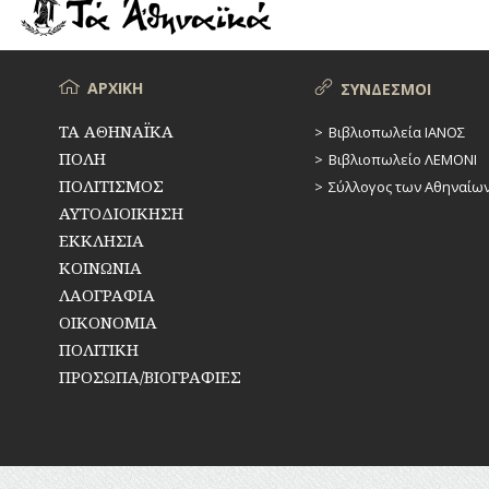
ΡΕΜΑΤΑ
ΠΑΡΑΓΟΝΤΕΣ
ΑΘΛΗΤΙΣΜΟΥ
ΣΥΓΚΟΙΝΩΝΙΕΣ
ΠΕΡΙΗΓΗΤΕΣ
Μενού
ΑΡΧΙΚΗ
ΣΥΝΔΕΣΜΟΙ
ΣΥΛΛΟΓΟΙ-
ΣΩΜΑΤΕΙΑ
ΠΟΛΙΤΙΚΟΙ
ΤΑ ΑΘΗΝΑΪΚΑ
Βιβλιοπωλεία ΙΑΝΟΣ
ΠΟΛΗ
Βιβλιοπωλείο ΛΕΜΟΝΙ
ΣΦΑΓΕΙΑ
ΣΥΓΓΡΑΦΕΙΣ
–
ΠΟΛΙΤΙΣΜΟΣ
Σύλλογος των Αθηναίω
ΠΟΙΗΤΕΣ
ΣΧΕΔΙΟ
ΑΥΤΟΔΙΟΙΚΗΣΗ
ΠΟΛΗΣ
ΕΚΚΛΗΣΙΑ
ΦΙΛΕΛΛΗΝΕΣ
ΚΟΙΝΩΝΙΑ
ΤΕΧΝΟΛΟΓΙΑ
ΛΑΟΓΡΑΦΙΑ
ΤΗΛΕΠΙΚΟΙΝΩΝΙΕΣ
ΟΙΚΟΝΟΜΙΑ
ΠΟΛΙΤΙΚΗ
ΤΟΠΟΓΡΑΦΙΑ
ΠΡΟΣΩΠΑ/ΒΙΟΓΡΑΦΙΕΣ
ΤΟΠΩΝΥΜΙΑ
ΤΡΟΧΑΙΑ-
ΚΥΚΛΟΦΟΡΙΑ