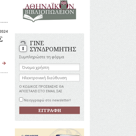
ΑΝΔΡΕΣ
ΙΓΡΑΦΕΣ
ΕΛΛΗΝΙΚΕΣ
ΠΡΟΣΩΠΙΚΟΤΗΤΕΣ
ΤΑΣΤΗΜΑΤΑ
ΕΠΙΧΕΙΡΗΜΑΤΙΕΣ
ΕΥΕΡΓΕΤΕΣ
ΥΤΙΛΙΑ
2024
ΗΘΟΠΟΙΟΙ
Σ
ΓΙΝΕ
ΚΑΛΛΙΤΕΧΝΕΣ
ΚΟΝΟΜΙΚΗ
ΣΥΝΔΡΟΜΗΤΗΣ
ΩΗ
ΞΕΝΕΣ
ΠΡΟΣΩΠΙΚΟΤΗΤΕΣ
Συμπληρώστε τη φόρμα
ΥΡΙΣΜΟΣ
ΠΑΡΑΓΟΝΤΕΣ
Όνομα
ΑΘΛΗΤΙΣΜΟΥ
χρήστη:
ΠΕΡΙΗΓΗΤΕΣ
ΑΠΕΖΕΣ
Ηλεκτρονική
διεύθυνση:
ΠΟΛΙΤΙΚΟΙ
Ο ΚΩΔΙΚΟΣ ΠΡΟΣΒΑΣΗΣ ΘΑ
ΣΥΓΓΡΑΦΕΙΣ
ΑΠΟΣΤΑΛΕΙ ΣΤΟ EMAIL ΣΑΣ
–
ΠΟΙΗΤΕΣ
Να εγγραφώ στο newsletter!
ΦΙΛΕΛΛΗΝΕΣ