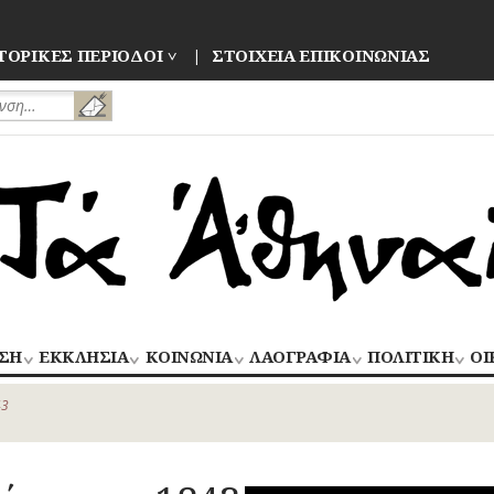
ΤΟΡΙΚΕΣ ΠΕΡΙΟΔΟΙ
ΣΤΟΙΧΕΙΑ ΕΠΙΚΟΙΝΩΝΙΑΣ
ΣΗ
ΕΚΚΛΗΣΙΑ
ΚΟΙΝΩΝΙΑ
ΛΑΟΓΡΑΦΙΑ
ΠΟΛΙΤΙΚΗ
ΟΙ
ΝΑΟΙ
ΑΝΘΡΩΠΙΝΕΣ
ΛΑΙΚΗ
ΕΚΛΟΓΕΣ
ΒΙ
–
ΙΣΤΟΡΙΕΣ
ΔΗΜΙΟΥΡΓΙΑ
–
43
ΜΟΝΕΣ
ΕΜ
Οίκος – Αυλή
ΕΠΑΝΑΣΤΑΣΕΙ
ΑΣΤΥΝΟΜΙΑ
Τροφές – Ποτά
ΕΝΟΡΙΕΣ
ΕΠ
Ενδυμασία –
ΚΙΝΗΜΑΤΑ