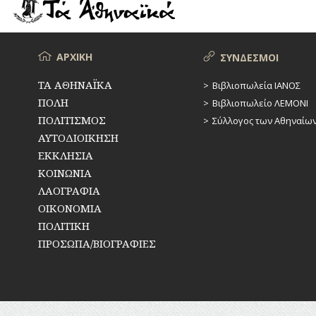
ΡΕΜΑΤΑ
ΠΑΡΑΓΟΝΤΕΣ
ΑΘΛΗΤΙΣΜΟΥ
ΣΥΓΚΟΙΝΩΝΙΕΣ
ΠΕΡΙΗΓΗΤΕΣ
Μενού
ΑΡΧΙΚΗ
ΣΥΝΔΕΣΜΟΙ
ΣΥΛΛΟΓΟΙ-
ΣΩΜΑΤΕΙΑ
ΠΟΛΙΤΙΚΟΙ
ΤΑ ΑΘΗΝΑΪΚΑ
Βιβλιοπωλεία ΙΑΝΟΣ
ΠΟΛΗ
Βιβλιοπωλείο ΛΕΜΟΝΙ
ΣΦΑΓΕΙΑ
ΣΥΓΓΡΑΦΕΙΣ
–
ΠΟΛΙΤΙΣΜΟΣ
Σύλλογος των Αθηναίω
ΠΟΙΗΤΕΣ
ΣΧΕΔΙΟ
ΑΥΤΟΔΙΟΙΚΗΣΗ
ΠΟΛΗΣ
ΕΚΚΛΗΣΙΑ
ΦΙΛΕΛΛΗΝΕΣ
ΚΟΙΝΩΝΙΑ
ΤΕΧΝΟΛΟΓΙΑ
ΛΑΟΓΡΑΦΙΑ
ΤΗΛΕΠΙΚΟΙΝΩΝΙΕΣ
ΟΙΚΟΝΟΜΙΑ
ΠΟΛΙΤΙΚΗ
ΤΟΠΟΓΡΑΦΙΑ
ΠΡΟΣΩΠΑ/ΒΙΟΓΡΑΦΙΕΣ
ΤΟΠΩΝΥΜΙΑ
ΤΡΟΧΑΙΑ-
ΚΥΚΛΟΦΟΡΙΑ