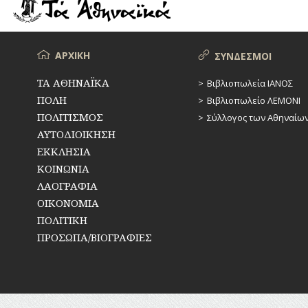
ΡΕΜΑΤΑ
ΠΑΡΑΓΟΝΤΕΣ
ΑΘΛΗΤΙΣΜΟΥ
ΣΥΓΚΟΙΝΩΝΙΕΣ
ΠΕΡΙΗΓΗΤΕΣ
Μενού
ΑΡΧΙΚΗ
ΣΥΝΔΕΣΜΟΙ
ΣΥΛΛΟΓΟΙ-
ΣΩΜΑΤΕΙΑ
ΠΟΛΙΤΙΚΟΙ
ΤΑ ΑΘΗΝΑΪΚΑ
Βιβλιοπωλεία ΙΑΝΟΣ
ΠΟΛΗ
Βιβλιοπωλείο ΛΕΜΟΝΙ
ΣΦΑΓΕΙΑ
ΣΥΓΓΡΑΦΕΙΣ
–
ΠΟΛΙΤΙΣΜΟΣ
Σύλλογος των Αθηναίω
ΠΟΙΗΤΕΣ
ΣΧΕΔΙΟ
ΑΥΤΟΔΙΟΙΚΗΣΗ
ΠΟΛΗΣ
ΕΚΚΛΗΣΙΑ
ΦΙΛΕΛΛΗΝΕΣ
ΚΟΙΝΩΝΙΑ
ΤΕΧΝΟΛΟΓΙΑ
ΛΑΟΓΡΑΦΙΑ
ΤΗΛΕΠΙΚΟΙΝΩΝΙΕΣ
ΟΙΚΟΝΟΜΙΑ
ΠΟΛΙΤΙΚΗ
ΤΟΠΟΓΡΑΦΙΑ
ΠΡΟΣΩΠΑ/ΒΙΟΓΡΑΦΙΕΣ
ΤΟΠΩΝΥΜΙΑ
ΤΡΟΧΑΙΑ-
ΚΥΚΛΟΦΟΡΙΑ