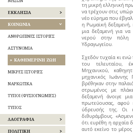
ΝΗΣΩΝ
τη μικρή ελληνική πρω
να τρέχουν στις υπώρ
ΛΟΓΟΤΕΧΝΙΑ
ΕΚΚΛΗΣΙΑ
–
νέο εύρημα που έβγαλε
ΠΟΙΗΣΗ
η Ρωμαϊκή δεξαμενή,
ΝΑΟΙ
ΚΟΙΝΩΝΙΑ
–
μια δεξαμενή για να
ΜΟΥΣΙΚΗ
ΜΟΝΕΣ
ΑΝΘΡΩΠΙΝΕΣ ΙΣΤΟΡΙΕΣ
νερού στην πόλη 
Υδραγωγείου.
ΟΛΥΜΠΙΑΚΟΙ
ΕΝΟΡΙΕΣ
ΑΣΤΥΝΟΜΙΑ
ΑΓΩΝΕΣ
(ΟΛΥΜΠΙΣΜΟΣ)
Σχεδόν τυχαία κι ενώ
ΕΟΡΤΕΣ
ΚΑΘΗΜΕΡΙΝΗ ΖΩΗ
του τελευταίου, έ
ΡΑΔΙΟΦΩΝΟ
Μηχανικού, καθηγη
ΞΩΚΚΛΗΣΙΑ
ΜΙΚΡΕΣ ΙΣΤΟΡΙΕΣ
μηχανικός Ιωάννης Γ
ΤΗΛΕΟΡΑΣΗ
ΠΑΝΗΓΥΡΙΑ
βρέθηκαν στην παλαι
ΝΑΡΚΩΤΙΚΑ
στρωμένος με πλάκ
ΦΩΤΟΓΡΑΦΙΑ
ΤΥΠΟΙ (ΦΥΣΙΟΓΝΩΜΙΕΣ)
δεξαμενή άνοιγε μι
πρωτεύουσας, αφού 
ΧΟΡΟΣ
ΤΥΠΟΣ
ύδρευσής της. Οι 
διθυράμβους. «Ασμεν
ΛΑΟΓΡΑΦΙΑ
ότι ευρέθη η αρχαία
αυτό εκείνο το μέρος
ΛΑΙΚΗ
ΠΟΛΙΤΙΚΗ