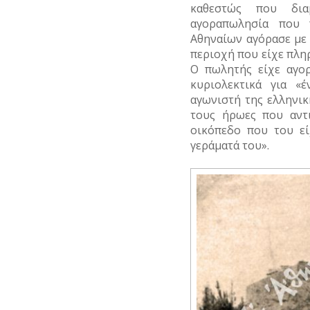
καθεστώς που δια
αγοραπωλησία που 
Αθηναίων αγόρασε με 
περιοχή που είχε πληρ
Ο πωλητής είχε αγορ
κυριολεκτικά για «
έ
αγωνιστή της ελληνικ
τους ήρωες που αντ
οικόπεδο που του εί
γεράματά
του
».