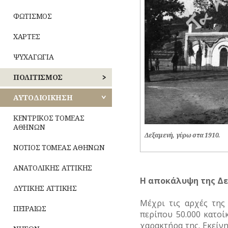
ΦΩΤΙΣΜΟΣ
ΧΑΡΤΕΣ
ΨΥΧΑΓΩΓΙΑ
ΠΟΛΙΤΙΣΜΟΣ
ΑΘΛΗΤΙΣΜΟΣ
ΑΥΤΟΔΙΟΙΚΗΣΗ
ΓΛΥΠΤΙΚΗ
ΚΕΝΤΡΙΚΟΣ ΤΟΜΕΑΣ
ΑΘΗΝΩΝ
Δεξαμενή, γύρω στα 1910.
ΖΩΓΡΑΦΙΚΗ
ΝΟΤΙΟΣ ΤΟΜΕΑΣ ΑΘΗΝΩΝ
ΘΕΑΤΡΟ
ΑΝΑΤΟΛΙΚΗΣ ΑΤΤΙΚΗΣ
ΚΙΝΗΜΑΤΟΓΡΑΦΟΣ
Η
α
π
οκάλυψη
της
Δε
ΔΥΤΙΚΗΣ ΑΤΤΙΚΗΣ
ΚΟΜΙΚΣ
Μέχρι τις αρχές της
–
ΠΕΙΡΑΙΩΣ
περίπου 50.000 κατοί
ΣΚΙΤΣΑ
χαρακτήρα της. Εκείν
(ΓΕΛΟΙΟΓΡΑΦΙΕΣ)