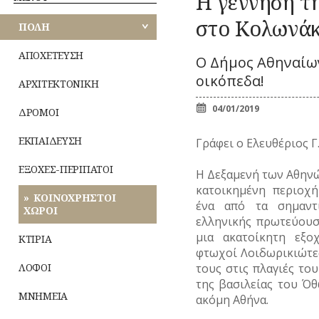
Η γέννηση τη
Κ
ΑΘΗΝΩΝ
ΠΕΡΙΠΑΤΟΙ
ΕΟΡΤΕΣ
Ζ
ΚΟΜΙΚΣ
στο Κολωνάκ
ΚΟΙΝΟΧΡΗΣΤΟΙ
ΠΟΛΗ
–
ΑΝΑΤΟΛΙΚΗΣ
ΧΩΡΟΙ
ΣΚΙΤΣΑ
ΞΩΚΚΛΗΣΙΑ
ΜΙ
ΑΤΤΙΚΗΣ
(ΓΕΛΟΙΟΓΡΑΦΙΕΣ)
ΠΝΕΥΜΑΤ
ΚΤΙΡΙΑ
ΙΣ
ΑΠΟΧΕΤΕΥΣΗ
Ο Δήμος Αθηναίων
ΒΙΟΣ
ΛΟΓΟΤΕΧΝΙΑ
ΛΟΦΟΙ
ΠΑΝΗΓΥΡΙΑ
–
ΔΥΤΙΚΗΣ
οικόπεδα!
Λατρεία
ΑΡΧΙΤΕΚΤΟΝΙΚΗ
ΝΑ
ΜΝΗΜΕΙΑ
ΠΟΙΗΣΗ
ΑΤΤΙΚΗΣ
Θρησκευτικ
ΜΟΥΣΕΙΑ
ΜΟΥΣΙΚΗ
04/01/2019
ΔΡΟΜΟΙ
Δημώδης
ΤΥ
ΠΕΙΡΑΙΩΣ
ΝΑΟΙ-ΜΟΝΕΣ
ΟΛΥΜΠΙΑΚΟΙ
μετεωρολο
(Φ
ΑΓΩΝΕΣ
ΝΕΚΡΟΤΑΦΕΙΑ
ΕΚΠΑΙΔΕΥΣΗ
Φυτά
Γράφει ο Ελευθέριος Γ
(ΟΛΥΜΠΙΣΜΟΣ)
ΝΗΣΩΝ
ΝΟΣΟΚΟΜΕΙΑ
Ζώα
ΤΥ
ΡΑΔΙΟΦΩΝΟ
ΠΕΡΙΧΩΡΑ
ΕΞΟΧΕΣ-ΠΕΡΙΠΑΤΟΙ
Μύθοι
Η Δεξαμενή των Αθηνών
ΤΗΛΕΟΡΑΣΗ
ΠΛΑΤΕΙΕΣ
κατοικημένη περιοχ
Παραδόσει
ΦΩΤΟΓΡΑΦΙΑ
ΚΟΙΝΟΧΡΗΣΤΟΙ
ΠΛΗΘΥΣΜΟΣ
ένα από τα σημαντ
Παροιμίες
ΧΟΡΟΣ
ΧΩΡΟΙ
ΠΟΛΕΟΔΟΜΙΑ
ελληνικής πρωτεύουσ
Αινίγματα
ΠΟΤΑΜΟΙ
μια ακατοίκητη εξο
ΚΤΙΡΙΑ
φτωχοί Λοιδωρικιώτες
ΛΟΦΟΙ
τους στις πλαγιές το
της βασιλείας του Ό
ΜΝΗΜΕΙΑ
ακόμη Αθήνα.