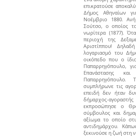
επικρατούσε αποκαλύ
Δήμος Αθηναίων γι
Νοέμβριο 1880. Αν
Σούτσο, ο οποίος τ
νωρίτερα (1877). Ότ
περιοχή της Δεξαμ
Αριστίππου! Δηλαδ
λογαριασμό του Δήμ
οικόπεδο που ο ίδι
Παπαρρηγόπουλο, γι
Επανάστασης και 
Παπαρρηγόπουλο. 
συμπλήρωνε τις αγορ
επειδή δεν ήταν δυ
δήμαρχος-αγοραστής
εκπροσώπησε ο Θρα
σύμβουλος και δημα
αξίωμα το οποίο στι
αντιδημάρχου. Κάπω
ξεκινούσε η ζωή στη ν