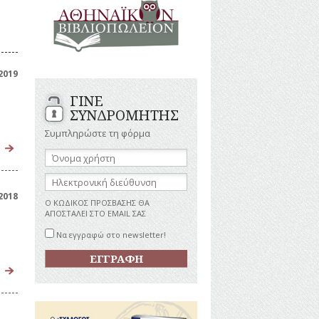
ΑΝΔΡΕΣ
ΙΓΡΑΦΕΣ
ΕΛΛΗΝΙΚΕΣ
ΠΡΟΣΩΠΙΚΟΤΗΤΕΣ
ΤΑΣΤΗΜΑΤΑ
ΕΠΙΧΕΙΡΗΜΑΤΙΕΣ
ΕΥΕΡΓΕΤΕΣ
ΥΤΙΛΙΑ
2019
ΗΘΟΠΟΙΟΙ
ΓΙΝΕ
ΚΑΛΛΙΤΕΧΝΕΣ
ΚΟΝΟΜΙΚΗ
ΣΥΝΔΡΟΜΗΤΗΣ
ΩΗ
ΞΕΝΕΣ
ΠΡΟΣΩΠΙΚΟΤΗΤΕΣ
Συμπληρώστε τη φόρμα
ΥΡΙΣΜΟΣ
ΠΑΡΑΓΟΝΤΕΣ
Όνομα
ΑΘΛΗΤΙΣΜΟΥ
χρήστη:
ΠΕΡΙΗΓΗΤΕΣ
ΑΠΕΖΕΣ
Ηλεκτρονική
διεύθυνση:
ΠΟΛΙΤΙΚΟΙ
2018
Ο ΚΩΔΙΚΟΣ ΠΡΟΣΒΑΣΗΣ ΘΑ
ΣΥΓΓΡΑΦΕΙΣ
ό
ΑΠΟΣΤΑΛΕΙ ΣΤΟ EMAIL ΣΑΣ
–
ΠΟΙΗΤΕΣ
Να εγγραφώ στο newsletter!
ΦΙΛΕΛΛΗΝΕΣ