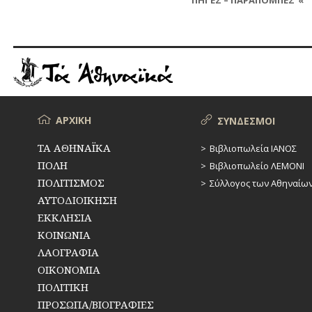
Το μεγαλύτερο μέρος των δημοσ
αδημοσίευτες πηγές και είναι 
παρατίθενται παραπομπές, λόγ
ερευνητές που επιθυμούν να
μπορούν να επικοινωνούν στο 
να ενημερώνονται για παραπομπ
Μενού
ΑΡΧΙΚΗ
ΣΥΝΔΕΣΜΟΙ
ΤΑ ΑΘΗΝΑΪΚΑ
Βιβλιοπωλεία ΙΑΝΟΣ
ΠΟΛΗ
Βιβλιοπωλείο ΛΕΜΟΝΙ
ΠΟΛΙΤΙΣΜΟΣ
Σύλλογος των Αθηναίω
ΑΥΤΟΔΙΟΙΚΗΣΗ
ΕΚΚΛΗΣΙΑ
ΚΟΙΝΩΝΙΑ
ΛΑΟΓΡΑΦΙΑ
ΟΙΚΟΝΟΜΙΑ
ΠΟΛΙΤΙΚΗ
ΠΡΟΣΩΠΑ/ΒΙΟΓΡΑΦΙΕΣ