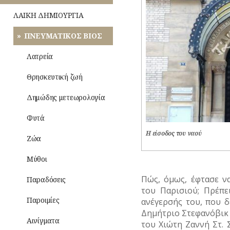
ΙΣΤΟΡΙΕΣ
ΝΗΣΩΝ
ΜΟΥΣΕΙΑ
ΛΑΙΚΗ ΔΗΜΙΟΥΡΓΙΑ
ΜΟΥΣΙΚΗ
ΑΣΤΥΝΟΜΙΑ
ΝΑΟΙ-
ΠΝΕΥΜΑΤΙΚΟΣ ΒΙΟΣ
Οίκος
ΟΛΥΜΠΙΑΚΟΙ
ΜΟΝΕΣ
ΚΑΘΗΜΕΡΙΝΗ
–
ΑΓΩΝΕΣ
ΖΩΗ
Αυλή
Λατρεία
(ΟΛΥΜΠΙΣΜΟΣ)
ΝΕΚΡΟΤΑΦΕΙΑ
ΜΙΚΡΕΣ
Τροφές
Θρησκευτική ζωή
ΡΑΔΙΟΦΩΝΟ
ΝΟΣΟΚΟΜΕΙΑ
ΙΣΤΟΡΙΕΣ
–
Ποτά
Δημώδης μετεωρολογία
ΤΗΛΕΟΡΑΣΗ
ΠΕΡΙΧΩΡΑ
ΝΑΡΚΩΤΙΚΑ
Ενδυμασία
Φυτά
ΦΩΤΟΓΡΑΦΙΑ
–
ΠΛΑΤΕΙΕΣ
ΤΥΠΟΙ
Καλλωπισμός
Η είσοδος του ναού
(ΦΥΣΙΟΓΝΩΜΙΕΣ)
Ζώα
ΧΟΡΟΣ
ΠΛΗΘΥΣΜΟΣ
Λαϊκές
ΤΥΠΟΣ
Μύθοι
τέχνες
ΠΟΛΕΟΔΟΜΙΑ
Πώς, όμως, έφτασε ν
Παραδόσεις
ΠΟΤΑΜΟΙ
του Παρισιού; Πρέπε
Παροιμίες
ανέγερσής του, που 
ΠΡΑΣΙΝΟ-
Δημήτριο Στεφανόβικ Σ
ΚΗΠΟΙ
Αινίγματα
του Χιώτη Ζαννή Στ. 