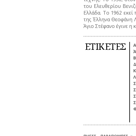
του Ελευθερίου Βενιζ
Ελλάδα. Το 1962 εκεί
της Έλληνα Θεοφάνη Λ
Άγιο Στέφανο έγινε η 
ΕΤΙΚΕΤΕΣ
Α
Ά
Β
Δ
Κ
Σ
Σ
Σ
Σ
Φ
ΠΗΓΕΣ – ΠΑΡΑΠΟΜΠΕΣ