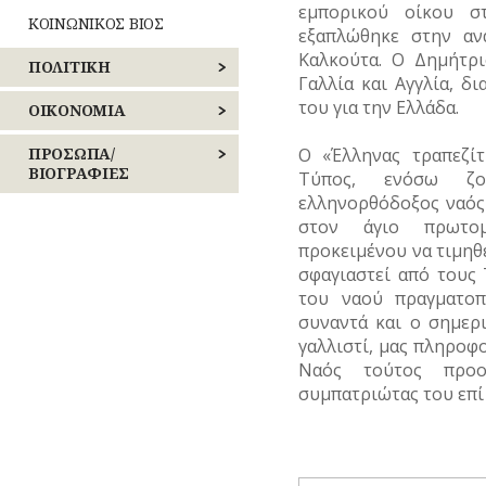
εμπορικού οίκου σ
ΡΕΜΑΤΑ
ΚΟΙΝΩΝΙΚΟΣ ΒΙΟΣ
εξαπλώθηκε στην αν
Καλκούτα. Ο Δημήτρι
ΣΥΓΚΟΙΝΩΝΙΕΣ
ΠΟΛΙΤΙΚΗ
Καθημερινά
Γαλλία και Αγγλία, δ
έθιμα
ΣΥΛΛΟΓΟΙ-
του για την Ελλάδα.
ΕΚΛΟΓΕΣ
ΟΙΚΟΝΟΜΙΑ
ΣΩΜΑΤΕΙΑ
Παιχνίδια
ΕΠΑΝΑΣΤΑΣΕΙΣ
ΒΙΟΜΗΧΑΝΙΑ
ΠΡΟΣΩΠΑ/
Ο «Έλληνας τραπεζί
ΣΦΑΓΕΙΑ
–
ΒΙΟΓΡΑΦΙΕΣ
Σχολική
Τύπος, ενόσω ζο
ΕΜΠΟΡΙΟ
ζωή
ΚΙΝΗΜΑΤΑ
ελληνορθόδοξος ναός
ΣΧΕΔΙΟ
ΑΓΩΝΙΣΤΕΣ
στον άγιο πρωτομ
ΠΟΛΗΣ
ΕΠΑΓΓΕΛΜΑΤΑ
ΠΕΡΙΣΤΑΤΙΚΑ
προκειμένου να τιμηθε
ΑΘΛΗΤΕΣ
ΤΕΧΝΟΛΟΓΙΑ
σφαγιαστεί από τους
ΕΠΙΓΡΑΦΕΣ
ΣΗΜΑΝΤΙΚΑ
του ναού πραγματοπ
ΓΕΓΟΝΟΤΑ
ΑΡΧΙΤΕΚΤΟΝΕΣ
ΤΗΛΕΠΙΚΟΙΝΩΝΙΕΣ
συναντά και ο σημερι
ΚΑΤΑΣΤΗΜΑΤΑ
γαλλιστί, μας πληροφ
ΔΗΜΟΣΙΟΓΡΑΦΟΙ
ΤΟΠΟΓΡΑΦΙΑ
ΝΑΥΤΙΛΙΑ
Ναός τούτος προο
ΕΚΚΛΗΣΙΑΣΤΙΚΟΙ
συμπατριώτας του επί
ΤΟΠΩΝΥΜΙΑ
ΟΙΚΟΝΟΜΙΚΗ
ΑΝΔΡΕΣ
ΖΩΗ
ΤΡΟΧΑΙΑ-
ΕΛΛΗΝΙΚΕΣ
ΚΥΚΛΟΦΟΡΙΑ
ΤΟΥΡΙΣΜΟΣ
ΠΡΟΣΩΠΙΚΟΤΗΤΕΣ