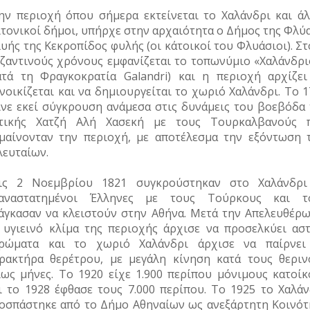
ην περιοχή όπου σήμερα εκτείνεται το Χαλάνδρι και άλ
ιτονικοί δήμοι, υπήρχε στην αρχαιότητα ο Δήμος της Φλύ
υής της Κεκροπίδος φυλής (οι κάτοικοί του Φλυάσιοι). Σ
ζαντινούς χρόνους εμφανίζεται το τοπωνύμιο «Χαλάνδρι
ατά τη Φραγκοκρατία Galandri) και η περιοχή αρχίζει
νοικίζεται και να δημιουργείται το χωριό Χαλάνδρι. Το 
ινε εκεί σύγκρουση ανάμεσα στις δυνάμεις του βοεβόδα 
τικής Χατζή Αλή Χασεκή με τους Τουρκαλβανούς 
μαίνονταν την περιοχή, με αποτέλεσμα την εξόντωση 
λευταίων.
ις 2 Νοεμβρίου 1821 συγκρούστηκαν στο Χαλάνδρι
αναστατημένοι Έλληνες με τους Τούρκους και τ
άγκασαν να κλειστούν στην Αθήνα. Μετά την Απελευθέρω
 υγιεινό κλίμα της περιοχής άρχισε να προσελκύει αστ
ρώματα και το χωριό Χαλάνδρι άρχισε να παίρνει
ρακτήρα θερέτρου, με μεγάλη κίνηση κατά τους θεριν
ίως μήνες. Το 1920 είχε 1.900 περίπου μόνιμους κατοίκ
ι το 1928 έφθασε τους 7.000 περίπου. Το 1925 το Χαλάν
οσπάστηκε από το Δήμο Αθηναίων ως ανεξάρτητη Κοινότ