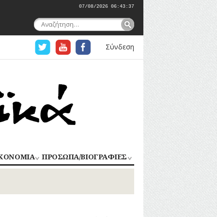
07/08/2026 06:43:38
Αναζήτηση
για:
Σύνδεση
ΚΟΝΟΜΙΑ
ΠΡΟΣΩΠΑ/ΒΙΟΓΡΑΦΙΕΣ
ΟΜΗΧΑΝΙΑ
ΑΓΩΝΙΣΤΕΣ
ΑΘΛΗΤΕΣ
ΠΟΡΙΟ
Σ
ΑΡΧΙΤΕΚΤΟΝΕΣ
ΑΓΓΕΛΜΑΤΑ
ΔΗΜΟΣΙΟΓΡΑΦΟΙ
ΕΚΚΛΗΣΙΑΣΤΙΚΟΙ