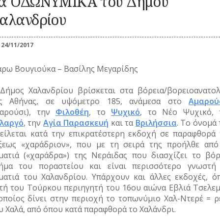
α ΟΔΩΝΥΜΙΚΑ του Δήμου
Καλλωπισμός
ΚΑΘΗΜΕΡΙΝΗ
ΕΟΡΤΕΣ
ΖΩΗ
ΕΠ
Λαϊκές τέχνες
ΠΕΡΙΣΤΑΤΙΚΑ
αλανδρίου
ΞΩΚΚΛΗΣΙΑ
ΜΙΚΡΕΣ
ΚΑ
ΣΗΜΑΝΤΙΚΑ
ΠΝΕΥΜΑΤΙΚΟΣ
ΚΟΙΝΩΝΙΚΟΣ
ΙΣΤΟΡΙΕΣ
ΓΕΓΟΝΟΤΑ
ΒΙΟΣ
ΒΙΟΣ
24/11/2017
ΠΑΝΗΓΥΡΙΑ
ΝΑ
Λατρεία
Καθημερινά
ΝΑΡΚΩΤΙΚΑ
έθιμα
Θρησκευτική ζωή
ρω Βουγιούκα – Βασίλης Μεγαρίδης
ΟΙ
Παιχνίδια
Δημώδης
ΤΥΠΟΙ
Ζ
μετεωρολογία
Σχολική ζωή
(ΦΥΣΙΟΓΝΩΜΙΕΣ)
Δήμος Χαλανδρίου βρίσκεται στα βόρεια/βορειοανατολ
Φυτά
ς Αθήνας, σε υψόμετρο 185, ανάμεσα στο
Αμαρού
ΤΟ
Ζώα
ΤΥΠΟΣ
αρούσι), την
Φιλοθέη
, το
Ψυχικό
, το Νέο Ψυχικό, 
Μύθοι
ΤΡ
λαργό
, την
Αγία Παρασκευή
και τα
Βριλήσσια
. Το όνομά
Παραδόσεις
είλεται κατά την επικρατέστερη εκδοχή σε παραφθορά 
Παροιμίες
ξεως «χαράδριον», που με τη σειρά της προήλθε από
Αινίγματα
ματιά («χαράδρα») της Νεράιδας που διασχίζει το βόρ
ήμα του ποραστείου και είναι περισσότερο γνωστή
ματιά του Χαλανδρίου. Υπάρχουν και άλλες εκδοχές, ό
τή του Τούρκου περιηγητή του 16
ου
αιώνα Εβλιά Τσελεμ
οποίος δίνει στην περιοχή το τοπωνύμιο Χαλ-Ντερέ = ρ
υ Χαλά, από όπου κατά παραφθορά το Χαλάνδρι.