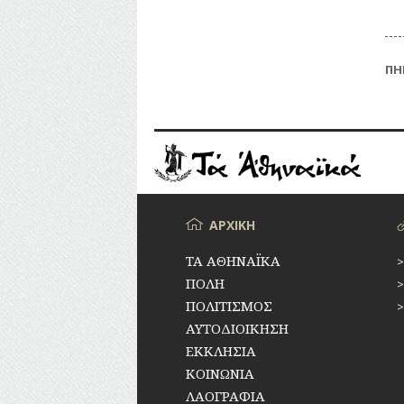
ΠΗ
Το 
αδη
παρ
ερε
μπο
να 
Μενού
ΑΡΧΙΚΗ
ΤΑ ΑΘΗΝΑΪΚΑ
ΠΟΛΗ
ΠΟΛΙΤΙΣΜΟΣ
ΑΥΤΟΔΙΟΙΚΗΣΗ
ΕΚΚΛΗΣΙΑ
ΚΟΙΝΩΝΙΑ
ΛΑΟΓΡΑΦΙΑ