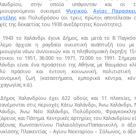
αλανδρίου, στην οποία υπάγονταν και οι τ
μιουργούμενοι οικισμοί
Ψυχικού
,
Αγίας Παρασκε
ντέλης
και Πολυδρόσου (οι τρεις πρώτοι αποτέλεσαν σ
χές της δεκαετίας του 1930 ανεξάρτητες Κοινότητες).
 1943 το Χαλάνδρι έγινε Δήμος, και μετά το Β΄ Παγκόσ
λεμο άρχισε η ραγδαία οικιστική ανάπτυξή του με
μιουργία νέων συνοικιών και η πληθυσμιακή έκρηξη: 15.
τοικοι το 1951, 36.000 το 1971, 72.000 το 1991. Σήμερα
λάνδρι είναι ένα προάστειο της Αθήνας με θαυμάσιο κλί
λύ πράσινο και έντονη κοινωνική, πολιτιστική 
κονομική ζωή (καταστήματα, εμπορικά κέντρα, κέν
χαγωγίας κ.ά.).
Δήμος Χαλανδρίου έχει 622 οδούς και 11 πλατείες, 
τανέμονται στις περιοχές Κάτω Χαλάνδρι, Άνω Χαλάνδρι, 
λάνδρι, Άνω Νέο Χαλάνδρι, Πολύδροσο, Φραγκοκκλησ
ζάρειος και Πάτημα. Κεντρικές αρτηρίες του Χαλανδρίου ε
άξονας Κωνσταντίνου Παλαιολόγου/Παπανικολή, ο άξο
υκίσσης Πλακεντίας – Αγίου Νεκταρίου – Σόλωνος, ο άξο