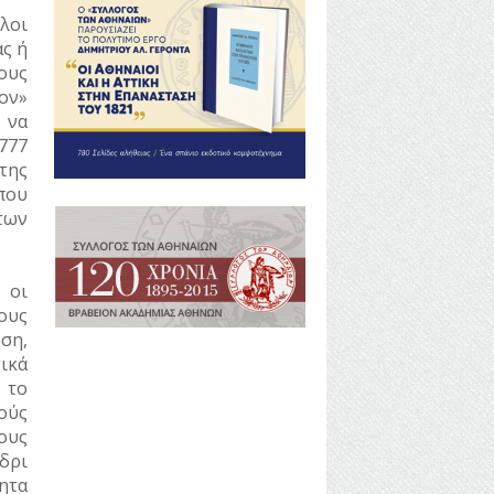
λοι
ας ή
τους
ον»
 να
1777
της
που
των
 οι
ους
ση,
ικά
 το
ούς
ους
δρι
ητα