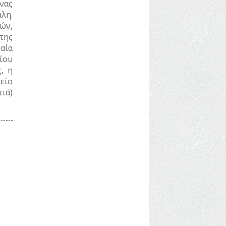
νας
λη.
ών,
της
αία
ίου
, η
είο
ιά)