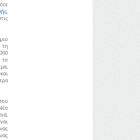
ότε
υής
,
τις
μιο
 τη
000
 το
μα,
και
τρα
που
Νέο
ιά,
ίναι
νας
νας