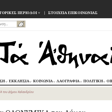
ΤΟΡΙΚΕΣ ΠΕΡΙΟΔΟΙ
ΣΤΟΙΧΕΙΑ ΕΠΙΚΟΙΝΩΝΙΑΣ
ΣΗ
ΕΚΚΛΗΣΙΑ
ΚΟΙΝΩΝΙΑ
ΛΑΟΓΡΑΦΙΑ
ΠΟΛΙΤΙΚΗ
ΟΙ
ΝΑΟΙ
ΑΝΘΡΩΠΙΝΕΣ
ΛΑΙΚΗ
ΕΚΛΟΓΕΣ
ΒΙ
–
ΙΣΤΟΡΙΕΣ
ΔΗΜΙΟΥΡΓΙΑ
–
Α του Δήμου Χαλανδρίου
ΜΟΝΕΣ
ΕΜ
Οίκος – Αυλή
ΕΠΑΝΑΣΤΑΣΕΙ
ΑΣΤΥΝΟΜΙΑ
Τροφές – Ποτά
ΕΝΟΡΙΕΣ
ΕΠ
Ενδυμασία –
ΚΙΝΗΜΑΤΑ