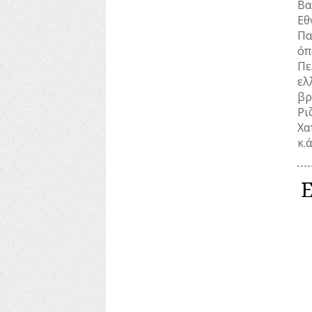
Βα
ΥΔΡΕΥΣΗ
Εθ
Πα
ΥΠΟΝΟΜΟΙ
όπ
Πε
ΦΥΛΑΚΕΣ
ελ
βρ
ΦΩΤΙΣΜΟΣ
Ρι
ΧΑΡΤΕΣ
Χα
κ.
ΨΥΧΑΓΩΓΙΑ