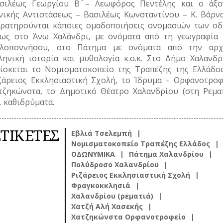
σιλέως Γεωργίου Β΄ – Λεωφόρος Πεντέλης και ο άξο
νικής Αντιστάσεως – Βασιλέως Κωνσταντίνου – Κ. Βάρνα
ρατηρούνται κάποιες ομαδοποιήσεις ονομασιών των οδ
ως στο Άνω Χαλάνδρι, με ονόματα από τη γεωγραφία 
λοποννήσου, στο Πάτημα με ονόματα από την αρχ
ληνική ιστορία και μυθολογία κ.ο.κ. Στο Δήμο Χαλανδρ
ίσκεται το Νομισματοκοπείο της Τραπέζης της Ελλάδος
ζάρειος Εκκλησιαστική Σχολή, το Ίδρυμα – Ορφανοτροφ
τζηκώνστα, το Δημοτικό Θέατρο Χαλανδρίου (στη Ρεματ
ά. καθιδρύματα.
ΕΤΙΚΕΤΕΣ
Εβλιά Τσελεμπή
Νομισματοκοπείο Τραπέζης Ελλάδος
ΟΔΩΝΥΜΙΚΑ
Πάτημα Χαλανδρίου
Πολύδροσο Χαλανδρίου
Ριζάρειος Εκκλησιαστική Σχολή
Φραγκοκκλησιά
Χαλανδρίου (ρεματιά)
Χατζή Αλή Χασεκής
Χατζηκώνστα Ορφανοτροφείο