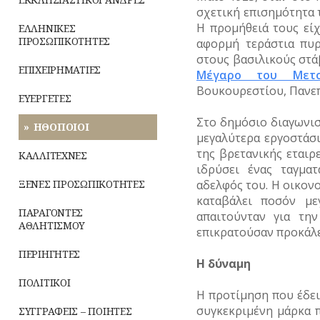
ΡΕΜΑΤΑ
σχετική επισημότητα 
Η προμήθειά τους είχ
ΕΛΛΗΝΙΚΕΣ
ΣΥΓΚΟΙΝΩΝΙΕΣ
ΠΡΟΣΩΠΙΚΟΤΗΤΕΣ
αφορμή τεράστια πυρ
στους βασιλικούς στά
ΣΥΛΛΟΓΟΙ-
ΕΠΙΧΕΙΡΗΜΑΤΙΕΣ
Μέγαρο του Μετο
ΣΩΜΑΤΕΙΑ
Βουκουρεστίου, Πανεπ
ΕΥΕΡΓΕΤΕΣ
ΣΦΑΓΕΙΑ
Στο δημόσιο διαγωνισ
ΗΘΟΠΟΙΟΙ
ΣΧΕΔΙΟ
μεγαλύτερα εργοστάσ
ΠΟΛΗΣ
της βρετανικής εταιρε
ΚΑΛΛΙΤΕΧΝΕΣ
ιδρύσει ένας ταγμα
ΤΕΧΝΟΛΟΓΙΑ
ΞΕΝΕΣ ΠΡΟΣΩΠΙΚΟΤΗΤΕΣ
αδελφός του. Η οικον
καταβάλει ποσόν με
ΤΗΛΕΠΙΚΟΙΝΩΝΙΕΣ
ΠΑΡΑΓΟΝΤΕΣ
απαιτούνταν για τη
ΑΘΛΗΤΙΣΜΟΥ
επικρατούσαν προκάλε
ΤΟΠΟΓΡΑΦΙΑ
ΠΕΡΙΗΓΗΤΕΣ
Η δύναμη
ΤΟΠΩΝΥΜΙΑ
ΠΟΛΙΤΙΚΟΙ
ΤΡΟΧΑΙΑ-
Η προτίμηση που έδει
ΚΥΚΛΟΦΟΡΙΑ
συγκεκριμένη μάρκα 
ΣΥΓΓΡΑΦΕΙΣ – ΠΟΙΗΤΕΣ