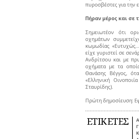
πυροσβέστες για την ε
Πήραν μέρος και σε τ
Σημειωτέον ότι ορ
οχημάτων συμμετείχ
κωμωδίας «Ευτυχώς… 
είχε γυριστεί σε σεν
Ανδρίτσου και με πρ
οχήματα με τα οποία
Θανάσης Βέγγος, ότα
«Ελληνική Οινοποιί
Σταυρίδης).
Πρώτη δημοσίευση: Ε
ΕΤΙΚΕΤΕΣ
Α
Γ
Κ