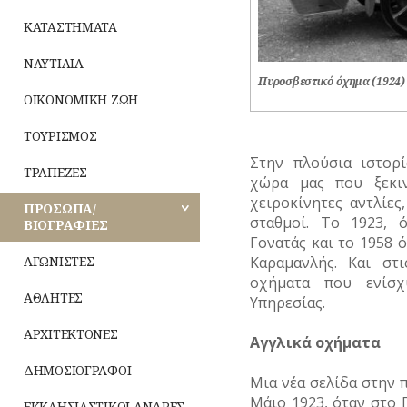
ΝΑΡΚΩΤΙΚΑ
ζωή
Καθημερινά
ΝΗΣΩΝ
έθιμα
ΜΟΥΣΕΙΑ
ΣΗΜΑΝΤΙΚΑ
ΚΑΤΑΣΤΗΜΑΤΑ
ΜΟΥΣΙΚΗ
Ενδυμασία
ΤΥΠΟΙ
Δημώδης
ΓΕΓΟΝΟΤΑ
–
(ΦΥΣΙΟΓΝΩΜΙΕΣ)
μετεωρολογία
Παιχνίδια
ΝΑΟΙ-
ΝΑΥΤΙΛΙΑ
Καλλωπισμός
ΟΛΥΜΠΙΑΚΟΙ
ΜΟΝΕΣ
Πυροσβεστικό όχημα (1924)
ΑΓΩΝΕΣ
ΤΥΠΟΣ
Φυτά
Σχολική
ΟΙΚΟΝΟΜΙΚΗ ΖΩΗ
(ΟΛΥΜΠΙΣΜΟΣ)
Λαϊκές
ζωή
ΝΕΚΡΟΤΑΦΕΙΑ
τέχνες
Ζώα
ΤΟΥΡΙΣΜΟΣ
ΡΑΔΙΟΦΩΝΟ
ΝΟΣΟΚΟΜΕΙΑ
Στην πλούσια ιστορ
Μύθοι
ΤΡΑΠΕΖΕΣ
ΤΗΛΕΟΡΑΣΗ
χώρα μας που ξεκι
ΠΕΡΙΧΩΡΑ
χειροκίνητες αντλίε
Παραδόσεις
ΠΡΟΣΩΠΑ/
ΦΩΤΟΓΡΑΦΙΑ
σταθμοί. Το 1923, 
ΠΛΑΤΕΙΕΣ
ΒΙΟΓΡΑΦΙΕΣ
Παροιμίες
Γονατάς και το 1958
ΧΟΡΟΣ
ΠΛΗΘΥΣΜΟΣ
Καραμανλής. Και στ
ΑΓΩΝΙΣΤΕΣ
Αινίγματα
οχήματα που ενίσχ
ΠΟΛΕΟΔΟΜΙΑ
ΑΘΛΗΤΕΣ
Υπηρεσίας.
ΠΟΤΑΜΟΙ
ΑΡΧΙΤΕΚΤΟΝΕΣ
Αγγλικά οχήματα
ΠΡΑΣΙΝΟ-
ΔΗΜΟΣΙΟΓΡΑΦΟΙ
Μια νέα σελίδα στην 
ΚΗΠΟΙ
Μάιο 1923, όταν στο 
ΕΚΚΛΗΣΙΑΣΤΙΚΟΙ ΑΝΔΡΕΣ