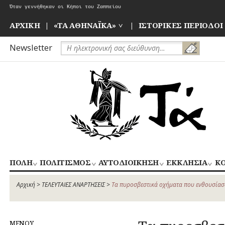
Skip
Όταν γεννήθηκαν οι Κήποι του Ζαππείου
to
content
ΑΡΧΙΚΗ
«ΤΑ ΑΘΗΝΑΪΚΑ»
ΙΣΤΟΡΙΚΕΣ ΠΕΡΙΟΔΟΙ
Newsletter
ΠΟΛΗ
ΠΟΛΙΤΙΣΜΟΣ
ΑΥΤΟΔΙΟΙΚΗΣΗ
ΕΚΚΛΗΣΙΑ
ΚΟ
ΚΕΝΤΡΙΚΟΣ
ΝΑΟΙ
ΑΝ
ΑΠΟΧΕΤΕΥΣΗ
ΑΘΛΗΤΙΣΜΟΣ
ΤΟΜΕΑΣ
–
ΙΣ
Αρχική
>
ΤΕΛΕΥΤΑΙΕΣ ΑΝΑΡΤΗΣΕΙΣ
>
Τα πυροσβεστικά οχήματα που ενθουσίασ
ΑΡΧΙΤΕΚΤΟΝΙΚΗ
ΓΛΥΠΤΙΚΗ
ΑΘΗΝΩΝ
ΜΟΝΕΣ
ΔΡΟΜΟΙ
ΖΩΓΡΑΦΙΚΗ
ΑΣ
ΝΟΤΙΟΣ
ΕΝΟΡΙΕΣ
ΕΚΠΑΙΔΕΥΣΗ
ΘΕΑΤΡΟ
ΤΟΜΕΑΣ
ΜΕΝΟΥ
ΕΞΟΧΕΣ-
ΚΙΝΗΜΑΤΟΓΡΑΦΟΣ