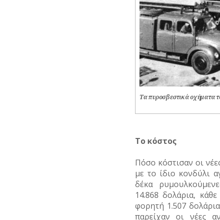
Τα πυροσβεστικά οχήματα τ
Το κόστος
Πόσο κόστισαν οι νέες
με το ίδιο κονδύλι α
δέκα ρυμουλκούμενε
14.868 δολάρια, κάθ
φορητή 1.507 δολάρια
παρείχαν οι νέες αν