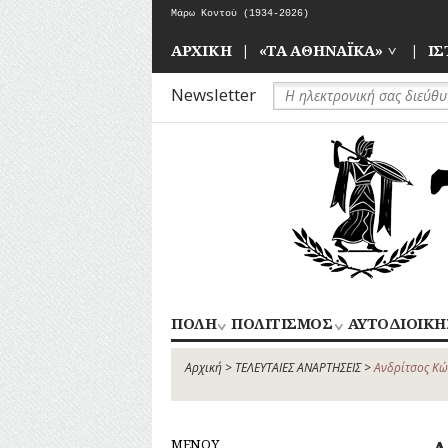
Skip
Μάρω Κοντού (1934-2026)
to
Όταν γεννήθηκαν οι Κήποι του Ζαππείου
content
ΑΡΧΙΚΗ
«ΤΑ ΑΘΗΝΑΪΚΑ»
ΙΣ
Newsletter
ΠΟΛΗ
ΠΟΛΙΤΙΣΜΟΣ
ΑΥΤΟΔΙΟΙΚΗ
ΚΕΝΤΡΙΚΟΣ
ΑΠΟΧΕΤΕΥΣΗ
ΑΘΛΗΤΙΣΜΟΣ
ΤΟΜΕΑΣ
Αρχική
>
ΤΕΛΕΥΤΑΙΕΣ ΑΝΑΡΤΗΣΕΙΣ
>
Ανδρίτσος Κώ
ΑΡΧΙΤΕΚΤΟΝΙΚΗ
ΓΛΥΠΤΙΚΗ
ΑΘΗΝΩΝ
ΔΡΟΜΟΙ
ΖΩΓΡΑΦΙΚΗ
ΝΟΤΙΟΣ
ΕΚΠΑΙΔΕΥΣΗ
ΘΕΑΤΡΟ
ΤΟΜΕΑΣ
ΜΕΝΟΥ
ΕΞΟΧΕΣ-
ΚΙΝΗΜΑΤΟΓΡΑΦΟΣ