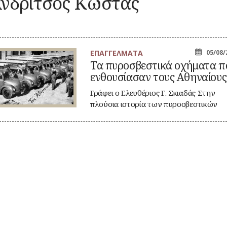
νδρίτσος Κώστας
Καλλωπισμός
ΚΑΘΗΜΕΡΙΝΗ
ΕΟΡΤΕΣ
ΖΩΗ
ΕΠ
Λαϊκές τέχνες
ΠΕΡΙΣΤΑΤΙΚΑ
ΞΩΚΚΛΗΣΙΑ
ΜΙΚΡΕΣ
ΚΑ
ΣΗΜΑΝΤΙΚΑ
ΠΝΕΥΜΑΤΙΚΟΣ
ΚΟΙΝΩΝΙΚΟΣ
ΙΣΤΟΡΙΕΣ
ΓΕΓΟΝΟΤΑ
ΒΙΟΣ
ΒΙΟΣ
ΠΑΝΗΓΥΡΙΑ
ΝΑ
ΕΠΑΓΓΕΛΜΑΤΑ
05/08/
Λατρεία
Καθημερινά
ΝΑΡΚΩΤΙΚΑ
Τα πυροσβεστικά οχήματα π
έθιμα
ροσβεστικά
Θρησκευτική ζωή
ΟΙ
ενθουσίασαν τους Αθηναίους
ήματα
Παιχνίδια
Δημώδης
ΤΥΠΟΙ
Ζ
υ
μετεωρολογία
Σχολική ζωή
(ΦΥΣΙΟΓΝΩΜΙΕΣ)
θουσίασαν
Γράφει ο Ελευθέριος Γ. Σκιαδάς Στην
υς
Φυτά
πλούσια ιστορία των πυροσβεστικών
ΤΟ
ηναίους!
Ζώα
ΤΥΠΟΣ
οχημάτων στην…
Μύθοι
ΤΡ
Παραδόσεις
Παροιμίες
Αινίγματα