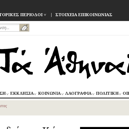
ΤΟΡΙΚΕΣ ΠΕΡΙΟΔΟΙ
ΣΤΟΙΧΕΙΑ ΕΠΙΚΟΙΝΩΝΙΑΣ
ΣΗ
ΕΚΚΛΗΣΙΑ
ΚΟΙΝΩΝΙΑ
ΛΑΟΓΡΑΦΙΑ
ΠΟΛΙΤΙΚΗ
ΟΙ
ΝΑΟΙ
ΑΝΘΡΩΠΙΝΕΣ
ΛΑΙΚΗ
ΕΚΛΟΓΕΣ
ΒΙ
–
ΙΣΤΟΡΙΕΣ
ΔΗΜΙΟΥΡΓΙΑ
–
στας
ΜΟΝΕΣ
ΕΜ
Οίκος – Αυλή
ΕΠΑΝΑΣΤΑΣΕΙ
ΑΣΤΥΝΟΜΙΑ
Τροφές – Ποτά
ΕΝΟΡΙΕΣ
ΕΠ
Ενδυμασία –
ΚΙΝΗΜΑΤΑ