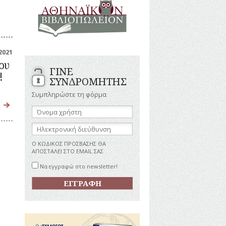
ΑΝΔΡΕΣ
ΙΓΡΑΦΕΣ
ΕΛΛΗΝΙΚΕΣ
ΠΡΟΣΩΠΙΚΟΤΗΤΕΣ
ΤΑΣΤΗΜΑΤΑ
ΕΠΙΧΕΙΡΗΜΑΤΙΕΣ
ΕΥΕΡΓΕΤΕΣ
ΥΤΙΛΙΑ
2021
ΗΘΟΠΟΙΟΙ
ου
ΓΙΝΕ
ΚΑΛΛΙΤΕΧΝΕΣ
ΚΟΝΟΜΙΚΗ
!
ΣΥΝΔΡΟΜΗΤΗΣ
ΩΗ
ΞΕΝΕΣ
ΠΡΟΣΩΠΙΚΟΤΗΤΕΣ
Συμπληρώστε τη φόρμα
ΥΡΙΣΜΟΣ
ΠΑΡΑΓΟΝΤΕΣ
Όνομα
ΑΘΛΗΤΙΣΜΟΥ
χρήστη:
ΠΕΡΙΗΓΗΤΕΣ
ΑΠΕΖΕΣ
Ηλεκτρονική
διεύθυνση:
ΠΟΛΙΤΙΚΟΙ
Ο ΚΩΔΙΚΟΣ ΠΡΟΣΒΑΣΗΣ ΘΑ
ΣΥΓΓΡΑΦΕΙΣ
ΑΠΟΣΤΑΛΕΙ ΣΤΟ EMAIL ΣΑΣ
–
ΠΟΙΗΤΕΣ
Να εγγραφώ στο newsletter!
ΦΙΛΕΛΛΗΝΕΣ