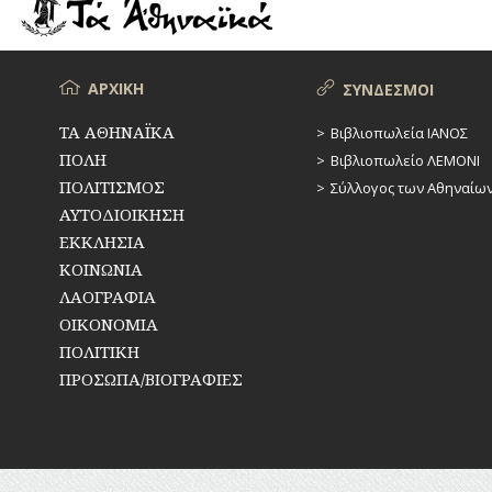
ΡΕΜΑΤΑ
ΠΑΡΑΓΟΝΤΕΣ
ΑΘΛΗΤΙΣΜΟΥ
ΣΥΓΚΟΙΝΩΝΙΕΣ
ΠΕΡΙΗΓΗΤΕΣ
Μενού
ΑΡΧΙΚΗ
ΣΥΝΔΕΣΜΟΙ
ΣΥΛΛΟΓΟΙ-
ΣΩΜΑΤΕΙΑ
ΠΟΛΙΤΙΚΟΙ
ΤΑ ΑΘΗΝΑΪΚΑ
Βιβλιοπωλεία ΙΑΝΟΣ
ΠΟΛΗ
Βιβλιοπωλείο ΛΕΜΟΝΙ
ΣΦΑΓΕΙΑ
ΣΥΓΓΡΑΦΕΙΣ
–
ΠΟΛΙΤΙΣΜΟΣ
Σύλλογος των Αθηναίω
ΠΟΙΗΤΕΣ
ΣΧΕΔΙΟ
ΑΥΤΟΔΙΟΙΚΗΣΗ
ΠΟΛΗΣ
ΕΚΚΛΗΣΙΑ
ΦΙΛΕΛΛΗΝΕΣ
ΚΟΙΝΩΝΙΑ
ΤΕΧΝΟΛΟΓΙΑ
ΛΑΟΓΡΑΦΙΑ
ΤΗΛΕΠΙΚΟΙΝΩΝΙΕΣ
ΟΙΚΟΝΟΜΙΑ
ΠΟΛΙΤΙΚΗ
ΤΟΠΟΓΡΑΦΙΑ
ΠΡΟΣΩΠΑ/ΒΙΟΓΡΑΦΙΕΣ
ΤΟΠΩΝΥΜΙΑ
ΤΡΟΧΑΙΑ-
ΚΥΚΛΟΦΟΡΙΑ