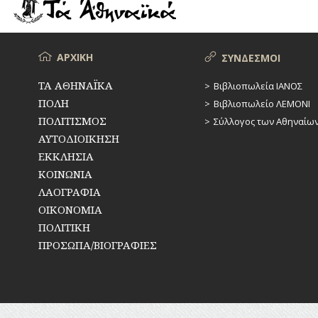
ΡΕΜΑΤΑ
ΠΑΡΑΓΟΝΤΕΣ
ΑΘΛΗΤΙΣΜΟΥ
ΣΥΓΚΟΙΝΩΝΙΕΣ
ΠΕΡΙΗΓΗΤΕΣ
Μενού
ΑΡΧΙΚΗ
ΣΥΝΔΕΣΜΟΙ
ΣΥΛΛΟΓΟΙ-
ΣΩΜΑΤΕΙΑ
ΠΟΛΙΤΙΚΟΙ
ΤΑ ΑΘΗΝΑΪΚΑ
Βιβλιοπωλεία ΙΑΝΟΣ
ΠΟΛΗ
Βιβλιοπωλείο ΛΕΜΟΝΙ
ΣΦΑΓΕΙΑ
ΣΥΓΓΡΑΦΕΙΣ
–
ΠΟΛΙΤΙΣΜΟΣ
Σύλλογος των Αθηναίω
ΠΟΙΗΤΕΣ
ΣΧΕΔΙΟ
ΑΥΤΟΔΙΟΙΚΗΣΗ
ΠΟΛΗΣ
ΕΚΚΛΗΣΙΑ
ΦΙΛΕΛΛΗΝΕΣ
ΚΟΙΝΩΝΙΑ
ΤΕΧΝΟΛΟΓΙΑ
ΛΑΟΓΡΑΦΙΑ
ΤΗΛΕΠΙΚΟΙΝΩΝΙΕΣ
ΟΙΚΟΝΟΜΙΑ
ΠΟΛΙΤΙΚΗ
ΤΟΠΟΓΡΑΦΙΑ
ΠΡΟΣΩΠΑ/ΒΙΟΓΡΑΦΙΕΣ
ΤΟΠΩΝΥΜΙΑ
ΤΡΟΧΑΙΑ-
ΚΥΚΛΟΦΟΡΙΑ