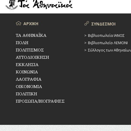
ΡΕΜΑΤΑ
ΠΑΡΑΓΟΝΤΕΣ
ΑΘΛΗΤΙΣΜΟΥ
ΣΥΓΚΟΙΝΩΝΙΕΣ
ΠΕΡΙΗΓΗΤΕΣ
Μενού
ΑΡΧΙΚΗ
ΣΥΝΔΕΣΜΟΙ
ΣΥΛΛΟΓΟΙ-
ΣΩΜΑΤΕΙΑ
ΠΟΛΙΤΙΚΟΙ
ΤΑ ΑΘΗΝΑΪΚΑ
Βιβλιοπωλεία ΙΑΝΟΣ
ΠΟΛΗ
Βιβλιοπωλείο ΛΕΜΟΝΙ
ΣΦΑΓΕΙΑ
ΣΥΓΓΡΑΦΕΙΣ
–
ΠΟΛΙΤΙΣΜΟΣ
Σύλλογος των Αθηναίω
ΠΟΙΗΤΕΣ
ΣΧΕΔΙΟ
ΑΥΤΟΔΙΟΙΚΗΣΗ
ΠΟΛΗΣ
ΕΚΚΛΗΣΙΑ
ΦΙΛΕΛΛΗΝΕΣ
ΚΟΙΝΩΝΙΑ
ΤΕΧΝΟΛΟΓΙΑ
ΛΑΟΓΡΑΦΙΑ
ΤΗΛΕΠΙΚΟΙΝΩΝΙΕΣ
ΟΙΚΟΝΟΜΙΑ
ΠΟΛΙΤΙΚΗ
ΤΟΠΟΓΡΑΦΙΑ
ΠΡΟΣΩΠΑ/ΒΙΟΓΡΑΦΙΕΣ
ΤΟΠΩΝΥΜΙΑ
ΤΡΟΧΑΙΑ-
ΚΥΚΛΟΦΟΡΙΑ