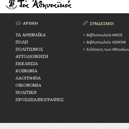
ΡΕΜΑΤΑ
ΠΑΡΑΓΟΝΤΕΣ
ΑΘΛΗΤΙΣΜΟΥ
ΣΥΓΚΟΙΝΩΝΙΕΣ
ΠΕΡΙΗΓΗΤΕΣ
Μενού
ΑΡΧΙΚΗ
ΣΥΝΔΕΣΜΟΙ
ΣΥΛΛΟΓΟΙ-
ΣΩΜΑΤΕΙΑ
ΠΟΛΙΤΙΚΟΙ
ΤΑ ΑΘΗΝΑΪΚΑ
Βιβλιοπωλεία ΙΑΝΟΣ
ΠΟΛΗ
Βιβλιοπωλείο ΛΕΜΟΝΙ
ΣΦΑΓΕΙΑ
ΣΥΓΓΡΑΦΕΙΣ
–
ΠΟΛΙΤΙΣΜΟΣ
Σύλλογος των Αθηναίω
ΠΟΙΗΤΕΣ
ΣΧΕΔΙΟ
ΑΥΤΟΔΙΟΙΚΗΣΗ
ΠΟΛΗΣ
ΕΚΚΛΗΣΙΑ
ΦΙΛΕΛΛΗΝΕΣ
ΚΟΙΝΩΝΙΑ
ΤΕΧΝΟΛΟΓΙΑ
ΛΑΟΓΡΑΦΙΑ
ΤΗΛΕΠΙΚΟΙΝΩΝΙΕΣ
ΟΙΚΟΝΟΜΙΑ
ΠΟΛΙΤΙΚΗ
ΤΟΠΟΓΡΑΦΙΑ
ΠΡΟΣΩΠΑ/ΒΙΟΓΡΑΦΙΕΣ
ΤΟΠΩΝΥΜΙΑ
ΤΡΟΧΑΙΑ-
ΚΥΚΛΟΦΟΡΙΑ