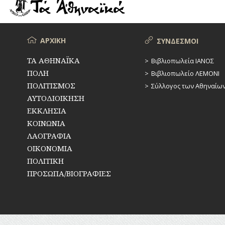
ΡΕΜΑΤΑ
ΠΑΡΑΓΟΝΤΕΣ
ΑΘΛΗΤΙΣΜΟΥ
ΣΥΓΚΟΙΝΩΝΙΕΣ
ΠΕΡΙΗΓΗΤΕΣ
Μενού
ΑΡΧΙΚΗ
ΣΥΝΔΕΣΜΟΙ
ΣΥΛΛΟΓΟΙ-
ΣΩΜΑΤΕΙΑ
ΠΟΛΙΤΙΚΟΙ
ΤΑ ΑΘΗΝΑΪΚΑ
Βιβλιοπωλεία ΙΑΝΟΣ
ΠΟΛΗ
Βιβλιοπωλείο ΛΕΜΟΝΙ
ΣΦΑΓΕΙΑ
ΣΥΓΓΡΑΦΕΙΣ
–
ΠΟΛΙΤΙΣΜΟΣ
Σύλλογος των Αθηναίω
ΠΟΙΗΤΕΣ
ΣΧΕΔΙΟ
ΑΥΤΟΔΙΟΙΚΗΣΗ
ΠΟΛΗΣ
ΕΚΚΛΗΣΙΑ
ΦΙΛΕΛΛΗΝΕΣ
ΚΟΙΝΩΝΙΑ
ΤΕΧΝΟΛΟΓΙΑ
ΛΑΟΓΡΑΦΙΑ
ΤΗΛΕΠΙΚΟΙΝΩΝΙΕΣ
ΟΙΚΟΝΟΜΙΑ
ΠΟΛΙΤΙΚΗ
ΤΟΠΟΓΡΑΦΙΑ
ΠΡΟΣΩΠΑ/ΒΙΟΓΡΑΦΙΕΣ
ΤΟΠΩΝΥΜΙΑ
ΤΡΟΧΑΙΑ-
ΚΥΚΛΟΦΟΡΙΑ