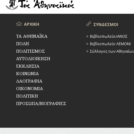
ΡΕΜΑΤΑ
ΠΑΡΑΓΟΝΤΕΣ
ΑΘΛΗΤΙΣΜΟΥ
ΣΥΓΚΟΙΝΩΝΙΕΣ
ΠΕΡΙΗΓΗΤΕΣ
Μενού
ΑΡΧΙΚΗ
ΣΥΝΔΕΣΜΟΙ
ΣΥΛΛΟΓΟΙ-
ΣΩΜΑΤΕΙΑ
ΠΟΛΙΤΙΚΟΙ
ΤΑ ΑΘΗΝΑΪΚΑ
Βιβλιοπωλεία ΙΑΝΟΣ
ΠΟΛΗ
Βιβλιοπωλείο ΛΕΜΟΝΙ
ΣΦΑΓΕΙΑ
ΣΥΓΓΡΑΦΕΙΣ
–
ΠΟΛΙΤΙΣΜΟΣ
Σύλλογος των Αθηναίω
ΠΟΙΗΤΕΣ
ΣΧΕΔΙΟ
ΑΥΤΟΔΙΟΙΚΗΣΗ
ΠΟΛΗΣ
ΕΚΚΛΗΣΙΑ
ΦΙΛΕΛΛΗΝΕΣ
ΚΟΙΝΩΝΙΑ
ΤΕΧΝΟΛΟΓΙΑ
ΛΑΟΓΡΑΦΙΑ
ΤΗΛΕΠΙΚΟΙΝΩΝΙΕΣ
ΟΙΚΟΝΟΜΙΑ
ΠΟΛΙΤΙΚΗ
ΤΟΠΟΓΡΑΦΙΑ
ΠΡΟΣΩΠΑ/ΒΙΟΓΡΑΦΙΕΣ
ΤΟΠΩΝΥΜΙΑ
ΤΡΟΧΑΙΑ-
ΚΥΚΛΟΦΟΡΙΑ