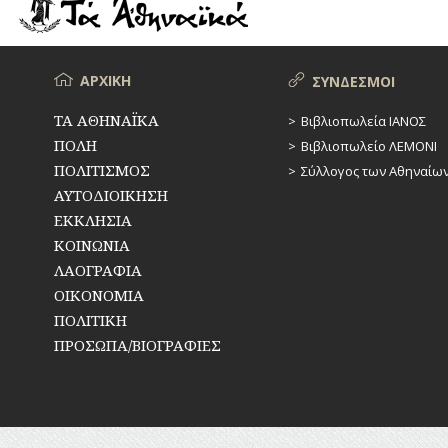
ΡΕΜΑΤΑ
ΠΑΡΑΓΟΝΤΕΣ
ΑΘΛΗΤΙΣΜΟΥ
ΣΥΓΚΟΙΝΩΝΙΕΣ
ΠΕΡΙΗΓΗΤΕΣ
Μενού
ΑΡΧΙΚΗ
ΣΥΝΔΕΣΜΟΙ
ΣΥΛΛΟΓΟΙ-
ΣΩΜΑΤΕΙΑ
ΠΟΛΙΤΙΚΟΙ
ΤΑ ΑΘΗΝΑΪΚΑ
Βιβλιοπωλεία ΙΑΝΟΣ
ΠΟΛΗ
Βιβλιοπωλείο ΛΕΜΟΝΙ
ΣΦΑΓΕΙΑ
ΣΥΓΓΡΑΦΕΙΣ
–
ΠΟΛΙΤΙΣΜΟΣ
Σύλλογος των Αθηναίω
ΠΟΙΗΤΕΣ
ΣΧΕΔΙΟ
ΑΥΤΟΔΙΟΙΚΗΣΗ
ΠΟΛΗΣ
ΕΚΚΛΗΣΙΑ
ΦΙΛΕΛΛΗΝΕΣ
ΚΟΙΝΩΝΙΑ
ΤΕΧΝΟΛΟΓΙΑ
ΛΑΟΓΡΑΦΙΑ
ΤΗΛΕΠΙΚΟΙΝΩΝΙΕΣ
ΟΙΚΟΝΟΜΙΑ
ΠΟΛΙΤΙΚΗ
ΤΟΠΟΓΡΑΦΙΑ
ΠΡΟΣΩΠΑ/ΒΙΟΓΡΑΦΙΕΣ
ΤΟΠΩΝΥΜΙΑ
ΤΡΟΧΑΙΑ-
ΚΥΚΛΟΦΟΡΙΑ