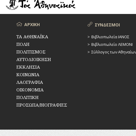
ΡΕΜΑΤΑ
ΠΑΡΑΓΟΝΤΕΣ
ΑΘΛΗΤΙΣΜΟΥ
ΣΥΓΚΟΙΝΩΝΙΕΣ
ΠΕΡΙΗΓΗΤΕΣ
Μενού
ΑΡΧΙΚΗ
ΣΥΝΔΕΣΜΟΙ
ΣΥΛΛΟΓΟΙ-
ΣΩΜΑΤΕΙΑ
ΠΟΛΙΤΙΚΟΙ
ΤΑ ΑΘΗΝΑΪΚΑ
Βιβλιοπωλεία ΙΑΝΟΣ
ΠΟΛΗ
Βιβλιοπωλείο ΛΕΜΟΝΙ
ΣΦΑΓΕΙΑ
ΣΥΓΓΡΑΦΕΙΣ
–
ΠΟΛΙΤΙΣΜΟΣ
Σύλλογος των Αθηναίω
ΠΟΙΗΤΕΣ
ΣΧΕΔΙΟ
ΑΥΤΟΔΙΟΙΚΗΣΗ
ΠΟΛΗΣ
ΕΚΚΛΗΣΙΑ
ΦΙΛΕΛΛΗΝΕΣ
ΚΟΙΝΩΝΙΑ
ΤΕΧΝΟΛΟΓΙΑ
ΛΑΟΓΡΑΦΙΑ
ΤΗΛΕΠΙΚΟΙΝΩΝΙΕΣ
ΟΙΚΟΝΟΜΙΑ
ΠΟΛΙΤΙΚΗ
ΤΟΠΟΓΡΑΦΙΑ
ΠΡΟΣΩΠΑ/ΒΙΟΓΡΑΦΙΕΣ
ΤΟΠΩΝΥΜΙΑ
ΤΡΟΧΑΙΑ-
ΚΥΚΛΟΦΟΡΙΑ