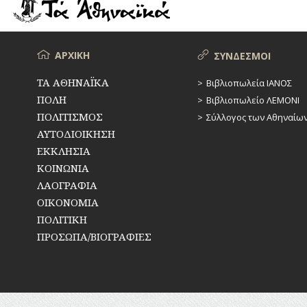
ΡΕΜΑΤΑ
ΠΑΡΑΓΟΝΤΕΣ
ΑΘΛΗΤΙΣΜΟΥ
ΣΥΓΚΟΙΝΩΝΙΕΣ
ΠΕΡΙΗΓΗΤΕΣ
Μενού
ΑΡΧΙΚΗ
ΣΥΝΔΕΣΜΟΙ
ΣΥΛΛΟΓΟΙ-
ΣΩΜΑΤΕΙΑ
ΠΟΛΙΤΙΚΟΙ
ΤΑ ΑΘΗΝΑΪΚΑ
Βιβλιοπωλεία ΙΑΝΟΣ
ΠΟΛΗ
Βιβλιοπωλείο ΛΕΜΟΝΙ
ΣΦΑΓΕΙΑ
ΣΥΓΓΡΑΦΕΙΣ
–
ΠΟΛΙΤΙΣΜΟΣ
Σύλλογος των Αθηναίω
ΠΟΙΗΤΕΣ
ΣΧΕΔΙΟ
ΑΥΤΟΔΙΟΙΚΗΣΗ
ΠΟΛΗΣ
ΕΚΚΛΗΣΙΑ
ΦΙΛΕΛΛΗΝΕΣ
ΚΟΙΝΩΝΙΑ
ΤΕΧΝΟΛΟΓΙΑ
ΛΑΟΓΡΑΦΙΑ
ΤΗΛΕΠΙΚΟΙΝΩΝΙΕΣ
ΟΙΚΟΝΟΜΙΑ
ΠΟΛΙΤΙΚΗ
ΤΟΠΟΓΡΑΦΙΑ
ΠΡΟΣΩΠΑ/ΒΙΟΓΡΑΦΙΕΣ
ΤΟΠΩΝΥΜΙΑ
ΤΡΟΧΑΙΑ-
ΚΥΚΛΟΦΟΡΙΑ