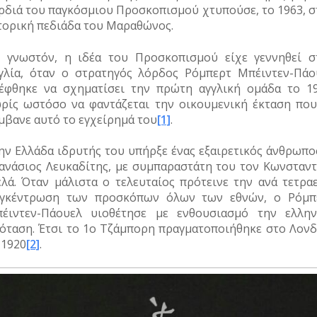
ρδιά του παγκόσμιου Προσκοπισμού χτυπούσε, το 1963, σ
τορική πεδιάδα του Μαραθώνος.
 γνωστόν, η ιδέα του Προσκοπισμού είχε γεννηθεί σ
γλία, όταν ο στρατηγός λόρδος Ρόμπερτ Μπέιντεν-Πάο
έφθηκε να σχηματίσει την πρώτη αγγλική ομάδα το 19
ρίς ωστόσο να φαντάζεται την οικουμενική έκταση που
μβανε αυτό το εγχείρημά του
[1]
.
ην Ελλάδα ιδρυτής του υπήρξε ένας εξαιρετικός άνθρωπος
ανάσιος Λευκαδίτης, με συμπαραστάτη του τον Κωνσταντ
λά. Όταν μάλιστα ο τελευταίος πρότεινε την ανά τετραε
γκέντρωση των προσκόπων όλων των εθνών, ο Ρόμπ
έιντεν-Πάουελ υιοθέτησε με ενθουσιασμό την ελλην
όταση. Έτσι το 1ο Τζάμπορη πραγματοποιήθηκε στο Λονδ
 1920
[2]
.