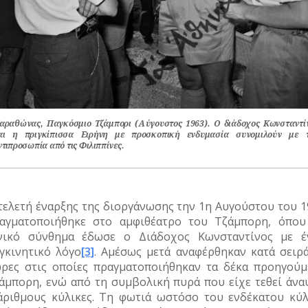
αραθώνας, Παγκόσμιο Τζάμπορι (Αύγουστος 1963). Ο διάδοχος Κωνσταντί
αι η πριγκίπισσα Ειρήνη με προσκοπική ενδυμασία συνομιλούν με 
ντιπροσωπία από τις Φιλιππίνες.
τελετή έναρξης της διοργάνωσης την 1η Αυγούστου του 1
αγματοποιήθηκε στο αμφιθέατρο του Τζάμπορη, όπου
νικό σύνθημα έδωσε ο Διάδοχος Κωνσταντίνος με έ
γκινητικό λόγο
[3]
. Αμέσως μετά αναφέρθηκαν κατά σειρά
ρες στις οποίες πραγματοποιήθηκαν τα δέκα προηγούμ
άμπορη, ενώ από τη συμβολική πυρά που είχε τεθεί άνα
άριθμους κύλικες. Τη φωτιά ωστόσο του ενδέκατου κύλ