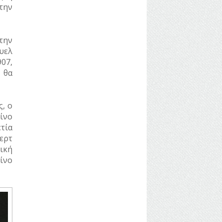
την
την
υελ
07,
 θα
, ο
ίνο
τία
ερτ
ική
ίνο