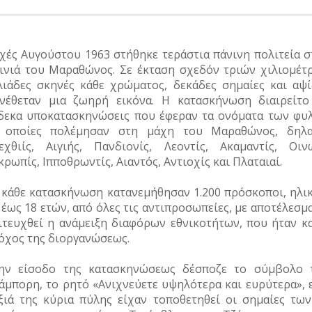
χές Αυγούστου 1963 στήθηκε τεράστια πάνινη πολιτεία σ
ινιά του Μαραθώνος. Σε έκταση σχεδόν τριών χιλιομέτ
λιάδες σκηνές κάθε χρώματος, δεκάδες σημαίες και αψί
νέθεταν μια ζωηρή εικόνα. Η κατασκήνωση διαιρείτο
δεκα υποκατασκηνώσεις που έφεραν τα ονόματα των φυ
 οποίες πολέμησαν στη μάχη του Μαραθώνος, δηλα
εχθιίς, Αιγιής, Πανδιονίς, Λεοντίς, Ακαμαντίς, Οινω
κρωπίς, Ιπποθρωντίς, Αιαντός, Αντιοχίς και Πλαταιαί.
 κάθε κατασκήνωση κατανεμήθησαν 1.200 πρόσκοποι, ηλικ
 έως 18 ετών, από όλες τις αντιπροσωπείες, με αποτέλεσμ
ιτευχθεί η ανάμειξη διαφόρων εθνικοτήτων, που ήταν κα
όχος της διοργανώσεως.
ην είσοδο της κατασκηνώσεως δέσποζε το σύμβολο 
άμπορη, το ρητό «Ανιχνεύετε υψηλότερα και ευρύτερα», 
ξιά της κύρια πύλης είχαν τοποθετηθεί οι σημαίες των