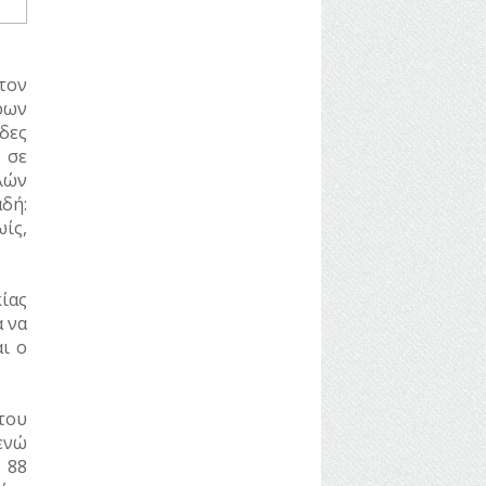
τον
ρων
δες
 σε
λών
δή:
ίς,
ίας
α να
ι ο
του
ενώ
 88