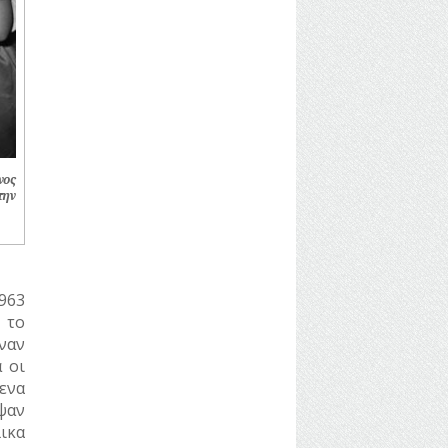
νος
την
963
 το
ναν
 οι
ενα
ψαν
ικα