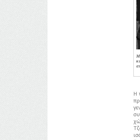
Αινίγματα
ΗΘΟΠΟΙΟΙ
ΚΑΛΛΙΤΕΧΝΕΣ
ΞΕΝΕΣ
ΠΡΟΣΩΠΙΚΟΤΗΤΕΣ
ΠΑΡΑΓΟΝΤΕΣ
Μ
ΑΘΛΗΤΙΣΜΟΥ
κ
α
ΠΕΡΙΗΓΗΤΕΣ
ΠΟΛΙΤΙΚΟΙ
Η 
ΣΥΓΓΡΑΦΕΙΣ
πρ
–
γε
ΠΟΙΗΤΕΣ
συ
χώ
ΦΙΛΕΛΛΗΝΕΣ
Τζ
ισ