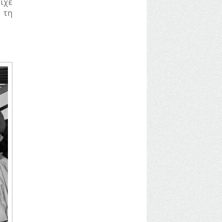
ίχε
 τη