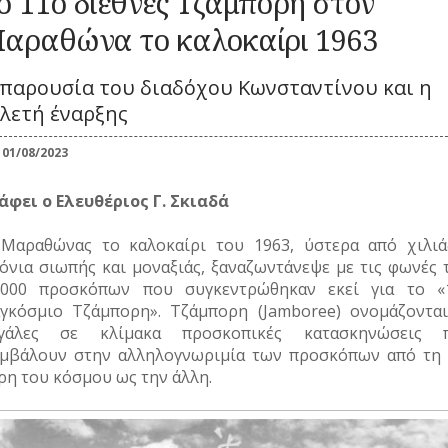
ο 11ο διεθνές Τζάμπορη στον
Καλλωπισμός
ΚΑΘΗΜΕΡΙΝΗ
ΕΟΡΤΕΣ
ΖΩΗ
ΕΠ
Λαϊκές τέχνες
ΠΕΡΙΣΤΑΤΙΚΑ
αραθώνα το καλοκαίρι 1963
ΞΩΚΚΛΗΣΙΑ
ΜΙΚΡΕΣ
ΚΑ
ΣΗΜΑΝΤΙΚΑ
ΠΝΕΥΜΑΤΙΚΟΣ
ΚΟΙΝΩΝΙΚΟΣ
ΙΣΤΟΡΙΕΣ
 παρουσία του διαδόχου Κωνσταντίνου και η
ΓΕΓΟΝΟΤΑ
ΒΙΟΣ
ΒΙΟΣ
ΠΑΝΗΓΥΡΙΑ
ΝΑ
ελετή έναρξης
Λατρεία
Καθημερινά
ΝΑΡΚΩΤΙΚΑ
έθιμα
Θρησκευτική ζωή
ΟΙ
Παιχνίδια
01/08/2023
Δημώδης
ΤΥΠΟΙ
Ζ
μετεωρολογία
Σχολική ζωή
(ΦΥΣΙΟΓΝΩΜΙΕΣ)
Φυτά
ράφει ο Ελευθέριος Γ. Σκιαδά
ΤΟ
Ζώα
ΤΥΠΟΣ
Μύθοι
Μαραθώνας το καλοκαίρι του 1963, ύστερα από χιλιά
ΤΡ
όνια σιωπής και μοναξιάς, ξαναζωντάνεψε με τις φωνές 
Παραδόσεις
.000 προσκόπων που συγκεντρώθηκαν εκεί για το «
Παροιμίες
γκόσμιο Τζάμπορη». Τζάμπορη (Jamboree) ονομάζονται
Αινίγματα
γάλες σε κλίμακα προσκοπικές κατασκηνώσεις 
μβάλουν στην αλληλογνωριμία των προσκόπων από τη 
ρη του κόσμου ως την άλλη.