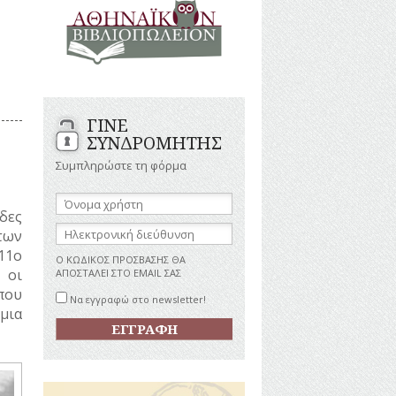
ΑΝΔΡΕΣ
ΙΓΡΑΦΕΣ
ΕΛΛΗΝΙΚΕΣ
ΠΡΟΣΩΠΙΚΟΤΗΤΕΣ
ΤΑΣΤΗΜΑΤΑ
ΕΠΙΧΕΙΡΗΜΑΤΙΕΣ
ΕΥΕΡΓΕΤΕΣ
ΥΤΙΛΙΑ
ΗΘΟΠΟΙΟΙ
ΓΙΝΕ
ΚΑΛΛΙΤΕΧΝΕΣ
ΚΟΝΟΜΙΚΗ
ΣΥΝΔΡΟΜΗΤΗΣ
ΩΗ
ΞΕΝΕΣ
ΠΡΟΣΩΠΙΚΟΤΗΤΕΣ
Συμπληρώστε τη φόρμα
ΥΡΙΣΜΟΣ
ΠΑΡΑΓΟΝΤΕΣ
ΑΘΛΗΤΙΣΜΟΥ
Όνομα
χρήστη:
δες
ΠΕΡΙΗΓΗΤΕΣ
ΑΠΕΖΕΣ
Ηλεκτρονική
των
ΠΟΛΙΤΙΚΟΙ
διεύθυνση:
11ο
ΣΥΓΓΡΑΦΕΙΣ
Ο ΚΩΔΙΚΟΣ ΠΡΟΣΒΑΣΗΣ ΘΑ
–
 οι
ΑΠΟΣΤΑΛΕΙ ΣΤΟ EMAIL ΣΑΣ
ΠΟΙΗΤΕΣ
που
Να εγγραφώ στο newsletter!
ΦΙΛΕΛΛΗΝΕΣ
μια