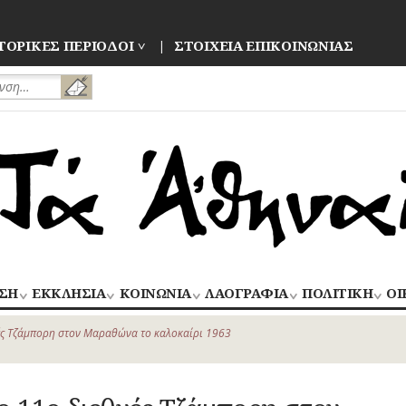
ΤΟΡΙΚΕΣ ΠΕΡΙΟΔΟΙ
ΣΤΟΙΧΕΙΑ ΕΠΙΚΟΙΝΩΝΙΑΣ
ΣΗ
ΕΚΚΛΗΣΙΑ
ΚΟΙΝΩΝΙΑ
ΛΑΟΓΡΑΦΙΑ
ΠΟΛΙΤΙΚΗ
ΟΙ
ΝΑΟΙ
ΑΝΘΡΩΠΙΝΕΣ
ΛΑΙΚΗ
ΕΚΛΟΓΕΣ
ΒΙ
–
ΙΣΤΟΡΙΕΣ
ΔΗΜΙΟΥΡΓΙΑ
–
ές Τζάμπορη στον Μαραθώνα το καλοκαίρι 1963
ΜΟΝΕΣ
ΕΜ
Οίκος – Αυλή
ΕΠΑΝΑΣΤΑΣΕΙ
ΑΣΤΥΝΟΜΙΑ
Τροφές – Ποτά
ΕΝΟΡΙΕΣ
ΕΠ
Ενδυμασία –
ΚΙΝΗΜΑΤΑ