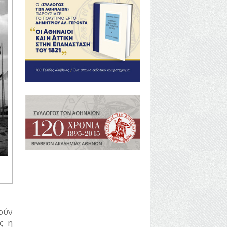
ούν
ς η