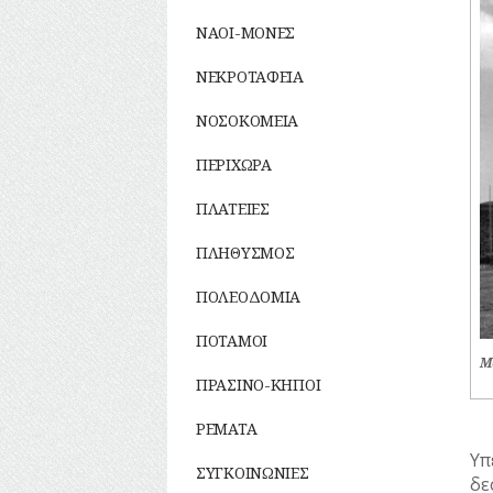
ΣΥΛΛΟΓΟΙ-
ΣΩΜΑΤΕΙΑ
ΝΑΟΙ-ΜΟΝΕΣ
ΣΦΑΓΕΙΑ
ΣΧΕΔΙΟ ΠΟΛΗΣ
ΝΕΚΡΟΤΑΦΕΙΑ
ΤΕΧΝΟΛΟΓΙΑ
ΝΟΣΟΚΟΜΕΙΑ
ΤΗΛΕΠΙΚΟΙΝΩΝΙΕΣ
ΤΟΠΟΓΡΑΦΙΑ
ΠΕΡΙΧΩΡΑ
ΤΟΠΩΝΥΜΙΑ
ΤΡΟΧΑΙΑ-
ΠΛΑΤΕΙΕΣ
ΚΥΚΛΟΦΟΡΙΑ
ΥΔΡΕΥΣΗ
ΠΛΗΘΥΣΜΟΣ
ΥΠΟΝΟΜΟΙ
ΦΥΛΑΚΕΣ
ΠΟΛΕΟΔΟΜΙΑ
ΦΩΤΙΣΜΟΣ
ΠΟΤΑΜΟΙ
ΧΑΡΤΕΣ
Μ
ΨΥΧΑΓΩΓΙΑ
ΠΡΑΣΙΝΟ-ΚΗΠΟΙ
ΡΕΜΑΤΑ
Υπ
ΣΥΓΚΟΙΝΩΝΙΕΣ
δε