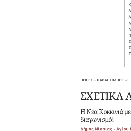
Κ
Λ
Λ
Μ
Ν
Π
Σ
Σ
Τ
ΠΗΓΕΣ – ΠΑΡΑΠΟΜΠΕΣ
Το μεγαλύτερο μέρος των δημοσ
αδημοσίευτες πηγές και είναι 
ΣΧΕΤΙΚΑ 
παρατίθενται παραπομπές, λόγ
ερευνητές που επιθυμούν να
μπορούν να επικοινωνούν στο 
Η Νέα Κοκκινιά με
:
Μεταβείτε
να ενημερώνονται για παραπομπ
Η
στο
διαγωνισμό!
Νέα
άρθρο
Κοκκινιά
Δήμος Νίκαιας - Αγίου
μετονομάσθηκε