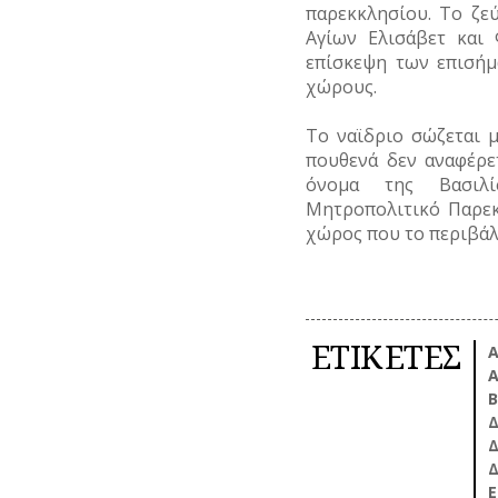
παρεκκλησίου. Το ζε
Αγίων Ελισάβετ και 
επίσκεψη των επισήμ
χώρους.
Το ναϊδριο σώζεται μ
πουθενά δεν αναφέρε
όνομα της Βασιλί
Μητροπολιτικό Παρεκ
χώρος που το περιβάλ
ΕΤΙΚΕΤΕΣ
Α
Α
Β
Δ
Δ
Δ
Ε