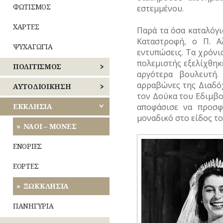
ΦΩΤΙΣΜΟΣ
εστεμμένου.
ΧΑΡΤΕΣ
Παρά τα όσα καταλόγι
Καταστροφή, ο Π. Α
ΨΥΧΑΓΩΓΙΑ
εντυπώσεις. Τα χρόνι
πολεμιστής εξελίχθηκ
ΠΟΛΙΤΙΣΜΟΣ
αργότερα βουλευτή.
αρραβώνες της Διαδό
ΑΘΛΗΤΙΣΜΟΣ
ΑΥΤΟΔΙΟΙΚΗΣΗ
τον Δούκα του Εδιμβο
αποφάσισε να προσφ
ΓΛΥΠΤΙΚΗ
ΚΕΝΤΡΙΚΟΣ
ΕΚΚΛΗΣΙΑ
ΤΟΜΕΑΣ
μοναδικό στο είδος το
ΑΘΗΝΩΝ
ΖΩΓΡΑΦΙΚΗ
ΝΑΟΙ – ΜΟΝΕΣ
ΝΟΤΙΟΣ
ΘΕΑΤΡΟ
ΕΝΟΡΙΕΣ
ΤΟΜΕΑΣ
ΑΘΗΝΩΝ
ΚΙΝΗΜΑΤΟΓΡΑΦΟΣ
ΕΟΡΤΕΣ
ΑΝΑΤΟΛΙΚΗΣ
ΚΟΜΙΚΣ
ΞΩΚΚΛΗΣΙΑ
ΑΤΤΙΚΗΣ
–
ΣΚΙΤΣΑ
ΠΑΝΗΓΥΡΙΑ
ΔΥΤΙΚΗΣ
(ΓΕΛΟΙΟΓΡΑΦΙΕΣ)
ΑΤΤΙΚΗΣ