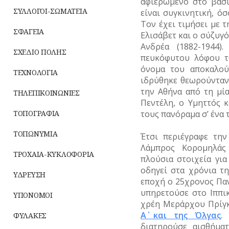
αφιερωμένο στο βασι
ΣΥΛΛΟΓΟΙ-ΣΩΜΑΤΕΙΑ
είναι συγκινητική, όσ
Τον έχει τιμήσει με τ
ΣΦΑΓΕΙΑ
Ελισάβετ και ο σύζυγό
Ανδρέα (1882-1944)
ΣΧΕΔΙΟ ΠΟΛΗΣ
πευκόφυτου λόφου τ
όνομα του αποκαλού
ΤΕΧΝΟΛΟΓΙΑ
ιδρύθηκε θεωρούνταν 
την Αθήνα από τη μία
ΤΗΛΕΠΙΚΟΙΝΩΝΙΕΣ
Πεντέλη, ο Υμηττός 
τους πανόραμα σ’ ένα 
ΤΟΠΟΓΡΑΦΙΑ
ΤΟΠΩΝΥΜΙΑ
Έτσι περιέγραφε τη
Λάμπρος Κορομηλάς
ΤΡΟΧΑΙΑ-ΚΥΚΛΟΦΟΡΙΑ
πλούσια στοιχεία για
οδηγεί στα χρόνια τη
ΥΔΡΕΥΣΗ
εποχή ο 25χρονος Παν
υπηρετούσε στο Ιππικ
ΥΠΟΝΟΜΟΙ
χρέη Μεράρχου Πρίγκ
Α΄ και της Όλγας
.
ΦΥΛΑΚΕΣ
διατηρούσε αισθήμα