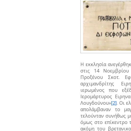
Η εκκλησία ανεγέρθηκ
στις 14 Νοεμβρίου
Προξένου Σκοτ. Εφ
αρχιμανδρίτης Ειρ
ιερωμένος που εξέ
Ιερομάρτυρος Ειρηνα
Λουγδούνου»
[2]
. Οι ε
απολάμβαναν το μαγ
τελούνταν συνήθως μ
όμως στο επίκεντρο 
ακόμη του βρετανικο