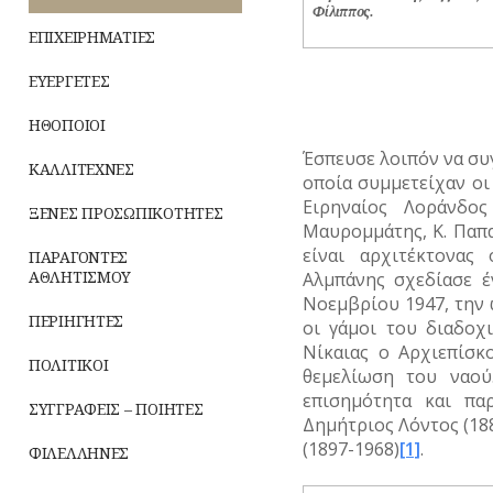
Φίλιππος.
ΤΟΥΡΙΣΜΟΣ
Παραδόσεις
ΕΠΙΧΕΙΡΗΜΑΤΙΕΣ
ΤΡΑΠΕΖΕΣ
Παροιμίες
ΕΥΕΡΓΕΤΕΣ
Αινίγματα
ΗΘΟΠΟΙΟΙ
Έσπευσε λοιπόν να συ
ΚΑΛΛΙΤΕΧΝΕΣ
οποία συμμετείχαν οι
Ειρηναίος Λοράνδος
ΞΕΝΕΣ ΠΡΟΣΩΠΙΚΟΤΗΤΕΣ
Μαυρομμάτης, Κ. Παπα
είναι αρχιτέκτονας
ΠΑΡΑΓΟΝΤΕΣ
ΑΘΛΗΤΙΣΜΟΥ
Αλμπάνης σχεδίασε έ
Νοεμβρίου 1947, την
ΠΕΡΙΗΓΗΤΕΣ
οι γάμοι του διαδοχ
Νίκαιας ο Αρχιεπίσ
ΠΟΛΙΤΙΚΟΙ
θεμελίωση του ναού
επισημότητα και πα
ΣΥΓΓΡΑΦΕΙΣ – ΠΟΙΗΤΕΣ
Δημήτριος Λόντος (18
(1897-1968)
[1]
.
ΦΙΛΕΛΛΗΝΕΣ