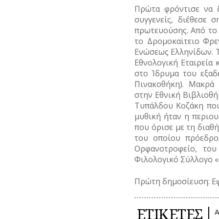
Πρώτα φρόντισε να δ
συγγενείς, διέθεσε 
πρωτευούσης. Από το 
το Δρομοκαϊτειο Φρε
Ενώσεως Ελληνίδων. Τ
Εθνολογική Εταιρεία 
στο Ίδρυμα του εξαδ
Πινακοθήκη). Μακρά
στην Εθνική Βιβλιοθή
Τυπάλδου Κοζάκη που
μυθική ήταν η περιουσ
που όρισε με τη διαθ
του οποίου πρόεδρο
Ορφανοτροφείο, του
Φιλολογικό Σύλλογο «
Πρώτη δημοσίευση: Ε
ΕΤΙΚΕΤΕΣ
Α