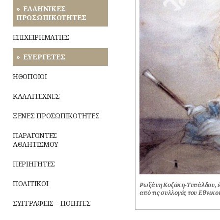
ΡΕΜΑΤΑ
ΖΩΗ
ΕΛΛΗΝΙΚΕΣ
Μύθοι
ΠΡΟΣΩΠΙΚΟΤΗΤΕΣ
ΣΥΓΚΟΙΝΩΝΙΕΣ
ΤΟΥΡΙΣΜΟΣ
Παραδόσεις
ΕΠΙΧΕΙΡΗΜΑΤΙΕΣ
ΣΥΛΛΟΓΟΙ-
ΤΡΑΠΕΖΕΣ
ΣΩΜΑΤΕΙΑ
Παροιμίες
ΕΥΕΡΓΕΤΕΣ
ΣΦΑΓΕΙΑ
Αινίγματα
ΗΘΟΠΟΙΟΙ
ΣΧΕΔΙΟ
ΚΑΛΛΙΤΕΧΝΕΣ
ΠΟΛΗΣ
ΞΕΝΕΣ ΠΡΟΣΩΠΙΚΟΤΗΤΕΣ
ΤΕΧΝΟΛΟΓΙΑ
ΠΑΡΑΓΟΝΤΕΣ
ΤΗΛΕΠΙΚΟΙΝΩΝΙΕΣ
ΑΘΛΗΤΙΣΜΟΥ
ΤΟΠΟΓΡΑΦΙΑ
ΠΕΡΙΗΓΗΤΕΣ
ΤΟΠΩΝΥΜΙΑ
ΠΟΛΙΤΙΚΟΙ
Ρωξάνη Κοζάκη-Τυπάλδου, έ
από τις συλλογές του Εθνικο
ΤΡΟΧΑΙΑ-
ΣΥΓΓΡΑΦΕΙΣ – ΠΟΙΗΤΕΣ
ΚΥΚΛΟΦΟΡΙΑ