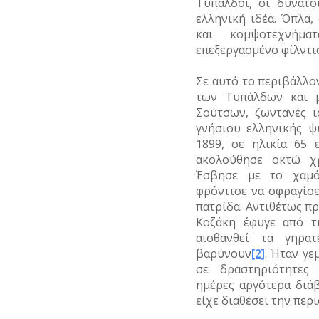
Τυπάλδοι, οι δυνατο
ελληνική ιδέα. Όπλα,
και κομψοτεχνήμα
επεξεργασμένο φίλντισ
Σε αυτό το περιβάλλον
των Τυπάλδων και μ
Σούτσων, ζωντανές ι
γνήσιου ελληνικής 
1899, σε ηλικία 65 
ακολούθησε οκτώ χρ
Έσβησε με το χαμό
φρόντισε να σφραγίσε
πατρίδα. Αντιθέτως π
Κοζάκη έφυγε από τ
αισθανθεί τα γηρα
βαρύνουν
[2]
. Ήταν γε
σε δραστηριότητες 
ημέρες αργότερα διά
είχε διαθέσει την περι