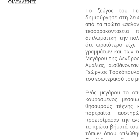
ΦΙΛΕΛΛΗΝΕΣ
ΥΔΡΕΥΣΗ
Το ζεύγος του Γε
δημιούργησε στη λεω
ΥΠΟΝΟΜΟΙ
από τα πρώτα «σαλόν
τεσσαρακονταετία
ΦΥΛΑΚΕΣ
διπλωματική, την πολ
ΦΩΤΙΣΜΟΣ
ότι ωραιότερο είχε
γραμμάτων και των τ
ΧΑΡΤΕΣ
Μεγάρου της Δενδροσ
Αμαλίας, αισθάνοντα
ΨΥΧΑΓΩΓΙΑ
Γεώργιος Τσοκόπουλο
του εσωτερικού του μ
Ενός μεγάρου το οπ
κουρασμένος μεσαι
θησαυρούς τέχνης 
πορτραίτα αυστη
προετοίμασαν την αν
τα πρώτα βήματά του.
τόπων όπου απλώθηκ