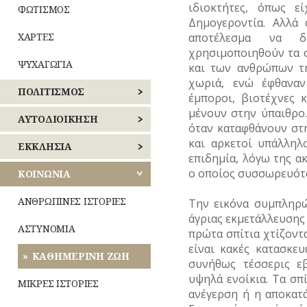
ιδιοκτήτες, όπως ε
ΦΩΤΙΣΜΟΣ
Δημογεροντία. Αλλά
ΧΑΡΤΕΣ
αποτέλεσμα να δ
χρησιμοποιηθούν τα σπ
ΨΥΧΑΓΩΓΙΑ
και των ανθρώπων τη
χωριά, ενώ έφθαναν
ΠΟΛΙΤΙΣΜΟΣ
έμποροι, βιοτέχνες κ
μένουν στην ύπαιθρο
ΑΘΛΗΤΙΣΜΟΣ
ΑΥΤΟΔΙΟΙΚΗΣΗ
όταν καταφθάνουν στ
και αρκετοί υπάλληλ
ΓΛΥΠΤΙΚΗ
ΚΕΝΤΡΙΚΟΣ
ΕΚΚΛΗΣΙΑ
επιδημία, λόγω της α
ΤΟΜΕΑΣ
ΑΘΗΝΩΝ
ο οποίος συσσωρευότα
ΖΩΓΡΑΦΙΚΗ
ΝΑΟΙ
ΚΟΙΝΩΝΙΑ
–
ΝΟΤΙΟΣ
ΜΟΝΕΣ
ΘΕΑΤΡΟ
ΑΝΘΡΩΠΙΝΕΣ ΙΣΤΟΡΙΕΣ
Την εικόνα συμπληρώ
ΤΟΜΕΑΣ
άγριας εκμετάλλευσης 
ΑΘΗΝΩΝ
ΕΝΟΡΙΕΣ
ΚΙΝΗΜΑΤΟΓΡΑΦΟΣ
ΑΣΤΥΝΟΜΙΑ
πρώτα σπίτια χτίζοντ
είναι κακές κατασκε
ΑΝΑΤΟΛΙΚΗΣ
ΕΟΡΤΕΣ
ΚΟΜΙΚΣ
ΚΑΘΗΜΕΡΙΝΗ ΖΩΗ
ΑΤΤΙΚΗΣ
συνήθως τέσσερις ε
–
υψηλά ενοίκια. Τα σπ
ΣΚΙΤΣΑ
ΞΩΚΚΛΗΣΙΑ
ΜΙΚΡΕΣ ΙΣΤΟΡΙΕΣ
ΔΥΤΙΚΗΣ
(ΓΕΛΟΙΟΓΡΑΦΙΕΣ)
ανέγερση ή η αποκατ
ΑΤΤΙΚΗΣ