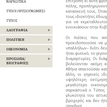
ΠΑΝΗΓΥΡΙΑ
Επιτροπή κι αυτά φρόν
ΝΑΡΚΩΤΙΚΑ
ΛΟΓΟΤΕΧΝΙΑ
πόλης, προπληρώνοντα
ΠΕΙΡΑΙΩΣ
–
ΤΥΠΟΙ (ΦΥΣΙΟΓΝΩΜΙΕΣ)
κατασκευή τους. Ότα
ΠΟΙΗΣΗ
τους ιδιοκτήτες έδιωχ
ΝΗΣΩΝ
ΤΥΠΟΣ
για να εκμεταλλευτ
ΜΟΥΣΙΚΗ
ενοικιάσουν στην Κυβ
ΛΑΟΓΡΑΦΙΑ
ΟΛΥΜΠΙΑΚΟΙ
ΑΓΩΝΕΣ
Οι πιέσεις που ασ
ΛΑΙΚΗ
ΠΟΛΙΤΙΚΗ
(ΟΛΥΜΠΙΣΜΟΣ)
προειδοποιούσε να μ
ΔΗΜΙΟΥΡΓΙΑ
υπαλλήλων– διότι δεν 
ΕΚΛΟΓΕΣ
ΟΙΚΟΝΟΜΙΑ
ΡΑΔΙΟΦΩΝΟ
ήταν φυσικό, το γεγον
ΠΝΕΥΜΑΤΙΚΟΣ
Οίκος
ΒΙΟΣ
–
διαμαρτυρίες. Οι διά
ΕΠΑΝΑΣΤΑΣΕΙΣ
ΒΙΟΜΗΧΑΝΙΑ
ΠΡΟΣΩΠΑ/
ΤΗΛΕΟΡΑΣΗ
Αυλή
–
ΒΙΟΓΡΑΦΙΕΣ
βολεύονταν ακόμη κ
ΚΟΙΝΩΝΙΚΟΣ
ΕΜΠΟΡΙΟ
Λατρεία
ΚΙΝΗΜΑΤΑ
Αθήνα απαιτούσαν κατ
ΦΩΤΟΓΡΑΦΙΑ
ΒΙΟΣ
Τροφές
ΑΓΩΝΙΣΤΕΣ
άλλη, οι γηγενείς ι
–
ΕΠΑΓΓΕΛΜΑΤΑ
Θρησκευτική
ΠΕΡΙΣΤΑΤΙΚΑ
ΧΟΡΟΣ
υψηλότερη εκτίμησ
Ποτά
ζωή
Καθημερινά
ΑΘΛΗΤΕΣ
μεγαλύτερο οικονομ
έθιμα
ΕΠΙΓΡΑΦΕΣ
ΣΗΜΑΝΤΙΚΑ
Ενδυμασία
σαρκαστικά ο Τύπος 
Δημώδης
ΓΕΓΟΝΟΤΑ
ΑΡΧΙΤΕΚΤΟΝΕΣ
–
μετεωρολογία
Παιχνίδια
γλυκύτητα του αττικ
ΚΑΤΑΣΤΗΜΑΤΑ
Καλλωπισμός
βροχερός και δεν ήτ
ΔΗΜΟΣΙΟΓΡΑΦΟΙ
Φυτά
Σχολική
ΝΑΥΤΙΛΙΑ
ύπαιθρο!