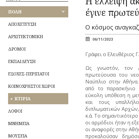
Η έλλειψη α
Κ
ΑΘΗΝΩΝ
ΠΕΡΙΠΑΤΟΙ
ΕΟΡΤΕΣ
Ζ
ΚΟΜΙΚΣ
έγινε πρωτε
ΚΟΙΝΟΧΡΗΣΤΟΙ
ΠΟΛΗ
–
ΑΝΑΤΟΛΙΚΗΣ
ΧΩΡΟΙ
ΣΚΙΤΣΑ
ΞΩΚΚΛΗΣΙΑ
ΜΙ
ΑΤΤΙΚΗΣ
(ΓΕΛΟΙΟΓΡΑΦΙΕΣ)
ΠΝΕΥΜΑΤ
ΚΤΙΡΙΑ
ΙΣ
ΑΠΟΧΕΤΕΥΣΗ
Ο κόσμος αναγκαζ
ΒΙΟΣ
ΛΟΓΟΤΕΧΝΙΑ
ΛΟΦΟΙ
ΠΑΝΗΓΥΡΙΑ
–
ΔΥΤΙΚΗΣ
Λατρεία
ΑΡΧΙΤΕΚΤΟΝΙΚΗ
ΝΑ
ΜΝΗΜΕΙΑ
ΠΟΙΗΣΗ
ΑΤΤΙΚΗΣ
06/11/2023
Θρησκευτικ
ΜΟΥΣΕΙΑ
ΜΟΥΣΙΚΗ
ΔΡΟΜΟΙ
Δημώδης
ΤΥ
ΠΕΙΡΑΙΩΣ
ΝΑΟΙ-ΜΟΝΕΣ
ΟΛΥΜΠΙΑΚΟΙ
Γράφει ο Ελευθέριος Γ
μετεωρολο
(Φ
ΑΓΩΝΕΣ
ΝΕΚΡΟΤΑΦΕΙΑ
ΕΚΠΑΙΔΕΥΣΗ
Φυτά
(ΟΛΥΜΠΙΣΜΟΣ)
ΝΗΣΩΝ
ΝΟΣΟΚΟΜΕΙΑ
Ως γνωστόν, τον 
Ζώα
ΤΥ
ΡΑΔΙΟΦΩΝΟ
ΠΕΡΙΧΩΡΑ
ΕΞΟΧΕΣ-ΠΕΡΙΠΑΤΟΙ
πρωτεύουσα του νεο
Μύθοι
ΤΗΛΕΟΡΑΣΗ
ΠΛΑΤΕΙΕΣ
Ναύπλιο στην Αθήνα.
Παραδόσει
ΦΩΤΟΓΡΑΦΙΑ
ΚΟΙΝΟΧΡΗΣΤΟΙ ΧΩΡΟΙ
ΠΛΗΘΥΣΜΟΣ
από το παρασκήνιο 
Παροιμίες
ΧΟΡΟΣ
εύκολη υπόθεση η με
ΠΟΛΕΟΔΟΜΙΑ
Αινίγματα
ΚΤΙΡΙΑ
και τους υπαλλήλ
ΠΟΤΑΜΟΙ
διπλωματικών Αρχών,
ΛΟΦΟΙ
κ.ά. Το σημαντικότερ
οι αρμόδιοι ήταν η εξ
ΜΝΗΜΕΙΑ
οι αναφορές στην Αθήν
ΜΟΥΣΕΙΑ
προκαλούσαν δημόσι