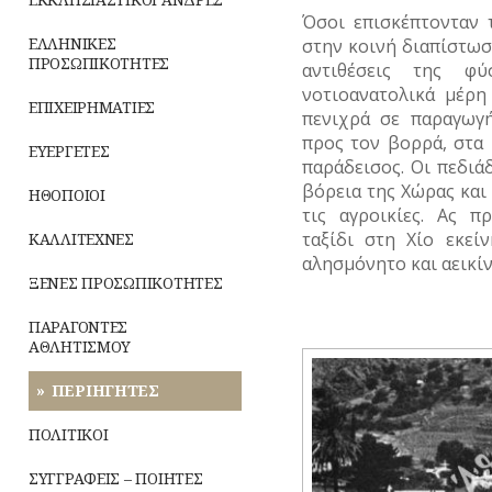
ΡΕΜΑΤΑ
Όσοι επισκέπτονταν τ
ΕΛΛΗΝΙΚΕΣ
στην κοινή διαπίστωση
ΣΥΓΚΟΙΝΩΝΙΕΣ
ΠΡΟΣΩΠΙΚΟΤΗΤΕΣ
αντιθέσεις της φ
νοτιοανατολικά μέρη
ΣΥΛΛΟΓΟΙ-
ΕΠΙΧΕΙΡΗΜΑΤΙΕΣ
πενιχρά σε παραγωγή
ΣΩΜΑΤΕΙΑ
προς τον βορρά, στα
ΕΥΕΡΓΕΤΕΣ
παράδεισος. Οι πεδιά
ΣΦΑΓΕΙΑ
βόρεια της Χώρας και 
ΗΘΟΠΟΙΟΙ
ΣΧΕΔΙΟ
τις αγροικίες. Ας 
ΠΟΛΗΣ
ταξίδι στη Χίο εκεί
ΚΑΛΛΙΤΕΧΝΕΣ
αλησμόνητο και αεικί
ΤΕΧΝΟΛΟΓΙΑ
ΞΕΝΕΣ ΠΡΟΣΩΠΙΚΟΤΗΤΕΣ
ΤΗΛΕΠΙΚΟΙΝΩΝΙΕΣ
ΠΑΡΑΓΟΝΤΕΣ
ΑΘΛΗΤΙΣΜΟΥ
ΤΟΠΟΓΡΑΦΙΑ
ΠΕΡΙΗΓΗΤΕΣ
ΤΟΠΩΝΥΜΙΑ
ΠΟΛΙΤΙΚΟΙ
ΤΡΟΧΑΙΑ-
ΚΥΚΛΟΦΟΡΙΑ
ΣΥΓΓΡΑΦΕΙΣ – ΠΟΙΗΤΕΣ