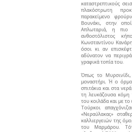
καταστρεπτικούς σει
πλακόστρωτη προκ
παρακείμενο φρούρι
Βουνάκι, στην οπο
Απλωταριά, η πιο
ανθοστόλιστος κή
Κωνσταντίνου Κανάρη
όσοι κι αν επισκέφ
αδύνατον να περιγρ
γραφικά τοπία του.
Όπως το Μυρσινίδι,
μοναστήρι. Ή ο όρμο
σπιτάκια και στα νερά
τη λευκάζουσα κόμη 
του κοιλάδα και με το
Τούρκοι απαγχόνιζ
«Νεραύλακας» σταθ
καλλιεργειών της όμο
του Μαρμάρου. Τό