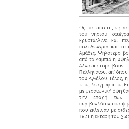
Ως μία από τις ωραι
του νησιού κατέγρ
κρυστάλλινα και πε
πολυδενδρία και τα 
Αμάδες. Ψηλότερο βο
από τα Καμπιά η υψη
Άλλο απότομο βουνό ο
Πελληναίου, απ’ όπου 
του Αγγέλου. Τέλος, η
τους λαογραφικούς θ
με μεσαιωνική όψη θα
την εποχή των Γ
περιβαλλόταν από ψη
που έκλειναν με σιδε
1821 η έκταση του χωρ