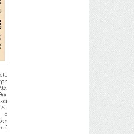
οίο
ητη
ία,
θος
και
οδο
α ο
ώτη
στή