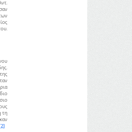
ντ.
σαν
των
ίος
του.
νου
ης.
της
ταν
άρια
διο
σιο
ους
 τη
καν
[2]