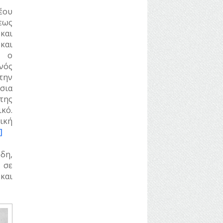
έου
εως
και
και
, ο
νός
την
σια
της
κό.
ική
]
δη,
 σε
και