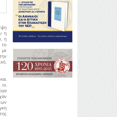
έψη
υ η
, η
 το
 με
στην
κό,
και
 οι
ογα
χαν
των
γκη
της