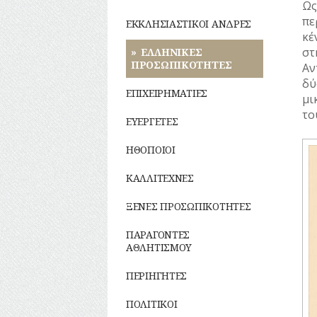
Ως
Φυτά
Σχολική
ΝΑΥΤΙΛΙΑ
Λαϊκές
ζωή
πε
ΕΚΚΛΗΣΙΑΣΤΙΚΟΙ ΑΝΔΡΕΣ
τέχνες
Ζώα
κέ
ΟΙΚΟΝΟΜΙΚΗ
ΖΩΗ
στ
ΕΛΛΗΝΙΚΕΣ
Μύθοι
ΠΡΟΣΩΠΙΚΟΤΗΤΕΣ
Αν
ΤΟΥΡΙΣΜΟΣ
δύ
Παραδόσεις
ΕΠΙΧΕΙΡΗΜΑΤΙΕΣ
μι
ΤΡΑΠΕΖΕΣ
το
Παροιμίες
ΕΥΕΡΓΕΤΕΣ
Αινίγματα
ΗΘΟΠΟΙΟΙ
ΚΑΛΛΙΤΕΧΝΕΣ
ΞΕΝΕΣ ΠΡΟΣΩΠΙΚΟΤΗΤΕΣ
ΠΑΡΑΓΟΝΤΕΣ
ΑΘΛΗΤΙΣΜΟΥ
ΠΕΡΙΗΓΗΤΕΣ
ΠΟΛΙΤΙΚΟΙ