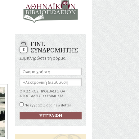
ΑΝΔΡΕΣ
ΙΓΡΑΦΕΣ
ΕΛΛΗΝΙΚΕΣ
ΠΡΟΣΩΠΙΚΟΤΗΤΕΣ
ΤΑΣΤΗΜΑΤΑ
ΕΠΙΧΕΙΡΗΜΑΤΙΕΣ
ΕΥΕΡΓΕΤΕΣ
ΥΤΙΛΙΑ
ΗΘΟΠΟΙΟΙ
ΓΙΝΕ
ΚΑΛΛΙΤΕΧΝΕΣ
ΚΟΝΟΜΙΚΗ
ΣΥΝΔΡΟΜΗΤΗΣ
ΩΗ
ΞΕΝΕΣ
ΠΡΟΣΩΠΙΚΟΤΗΤΕΣ
Συμπληρώστε τη φόρμα
ΥΡΙΣΜΟΣ
ΠΑΡΑΓΟΝΤΕΣ
ΑΘΛΗΤΙΣΜΟΥ
Όνομα
χρήστη:
ΠΕΡΙΗΓΗΤΕΣ
ΑΠΕΖΕΣ
Ηλεκτρονική
ΠΟΛΙΤΙΚΟΙ
διεύθυνση:
ΣΥΓΓΡΑΦΕΙΣ
Ο ΚΩΔΙΚΟΣ ΠΡΟΣΒΑΣΗΣ ΘΑ
–
ΑΠΟΣΤΑΛΕΙ ΣΤΟ EMAIL ΣΑΣ
ΠΟΙΗΤΕΣ
Να εγγραφώ στο newsletter!
ΦΙΛΕΛΛΗΝΕΣ