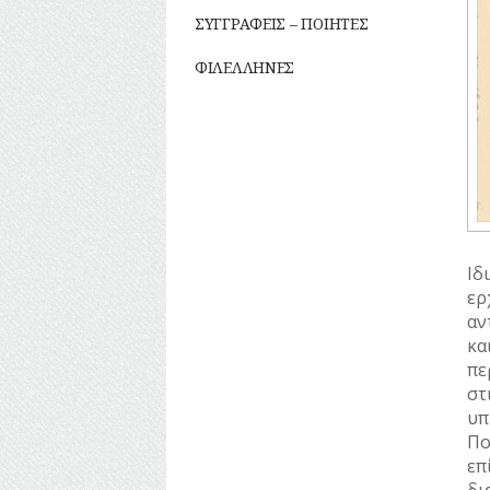
ΣΥΓΓΡΑΦΕΙΣ – ΠΟΙΗΤΕΣ
ΦΙΛΕΛΛΗΝΕΣ
Ιδ
ερ
αν
κα
πε
στ
υπ
Πο
επ
δι