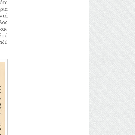
ότε
ρια
ντά
λος
καν
δού
αξύ