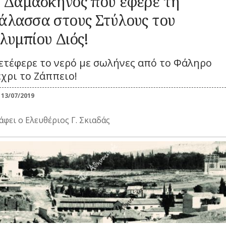
 Δαμασκηνός που έφερε τη
Καλλωπισμός
ΚΑΘΗΜΕΡΙΝΗ
ΕΟΡΤΕΣ
ΖΩΗ
ΕΠ
Λαϊκές τέχνες
ΠΕΡΙΣΤΑΤΙΚΑ
άλασσα στους Στύλους του
ΞΩΚΚΛΗΣΙΑ
ΜΙΚΡΕΣ
ΚΑ
λυμπίου Διός!
ΣΗΜΑΝΤΙΚΑ
ΠΝΕΥΜΑΤΙΚΟΣ
ΚΟΙΝΩΝΙΚΟΣ
ΙΣΤΟΡΙΕΣ
ΓΕΓΟΝΟΤΑ
ΒΙΟΣ
ΒΙΟΣ
ΠΑΝΗΓΥΡΙΑ
ΝΑ
Λατρεία
Καθημερινά
ΝΑΡΚΩΤΙΚΑ
ετέφερε το νερό με σωλήνες από το Φάληρο
έθιμα
Θρησκευτική ζωή
χρι το Ζάππειο!
ΟΙ
Παιχνίδια
Δημώδης
ΤΥΠΟΙ
Ζ
μετεωρολογία
Σχολική ζωή
(ΦΥΣΙΟΓΝΩΜΙΕΣ)
13/07/2019
Φυτά
ΤΟ
Ζώα
ΤΥΠΟΣ
άφει ο Ελευθέριος Γ. Σκιαδάς
Μύθοι
ΤΡ
Παραδόσεις
Παροιμίες
Αινίγματα