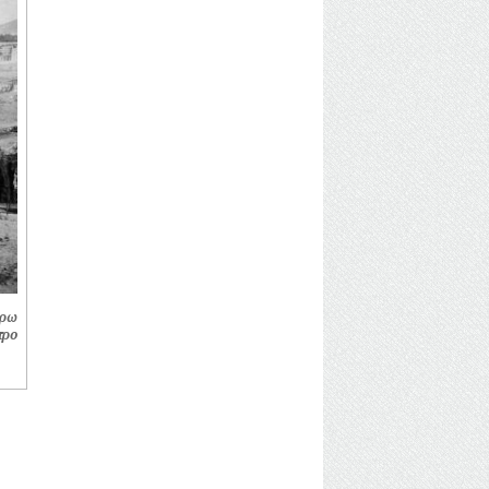
ύρω
τρο