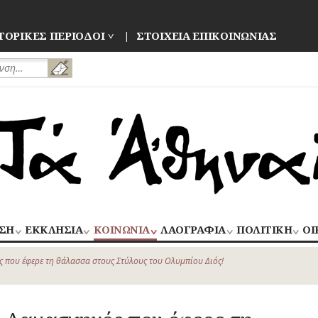
ΤΟΡΙΚΕΣ ΠΕΡΙΟΔΟΙ
ΣΤΟΙΧΕΙΑ ΕΠΙΚΟΙΝΩΝΙΑΣ
ΣΗ
ΕΚΚΛΗΣΙΑ
ΚΟΙΝΩΝΙΑ
ΛΑΟΓΡΑΦΙΑ
ΠΟΛΙΤΙΚΗ
ΟΙ
ΝΑΟΙ
ΑΝΘΡΩΠΙΝΕΣ
ΛΑΙΚΗ
ΕΚΛΟΓΕΣ
ΒΙ
–
ΙΣΤΟΡΙΕΣ
ΔΗΜΙΟΥΡΓΙΑ
–
 που έφερε τη θάλασσα στους Στύλους του Ολυμπίου Διός!
ΜΟΝΕΣ
ΕΜ
Οίκος – Αυλή
ΕΠΑΝΑΣΤΑΣΕΙ
ΑΣΤΥΝΟΜΙΑ
Τροφές – Ποτά
ΕΝΟΡΙΕΣ
ΕΠ
Ενδυμασία –
ΚΙΝΗΜΑΤΑ