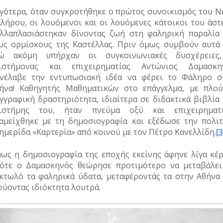
γότερα, όταν συγκροτήθηκε ο πρώτος συνοικισμός του Ν
λήρου, οι λουόμενοι και οι λουόμενες κάτοικοι του άστ
λλαπλασιάστηκαν δίνοντας ζωή στη φαληρική παραλία 
υς ορμίσκους της Καστέλλας. Πριν όμως συμβούν αυτά 
ώ ακόμη υπήρχαν οι συγκοινωνιακές δυσχέρειες
ιστήμονας και επιχειρηματίας Αντώνιος Δαμασκη
νέλαβε την εντυπωσιακή ιδέα να φέρει το Φάληρο σ
ήνα! Καθηγητής Μαθηματικών στο επάγγελμα, με πλού
γγραφική δραστηριότητα, ιδιαίτερα σε διδακτικά βιβλία 
ιστήμης του, ήταν πνεύμα οξύ και επιχειρηματι
αμείχθηκε με τη δημοσιογραφία και εξέδωσε την πολιτ
ημερίδα «Καρτερία» από κοινού με τον Πέτρο Κανελλίδη.
[3
ως η δημοσιογραφία της εποχής εκείνης άφηνε λίγα κέρ
ότε ο Δαμασκηνός θεώρησε προτιμότερο να μεταβάλει
κτωλό τα φαληρικά ύδατα, μεταφέροντάς τα στην Αθήνα 
ρύοντας ιδιόκτητα λουτρά.