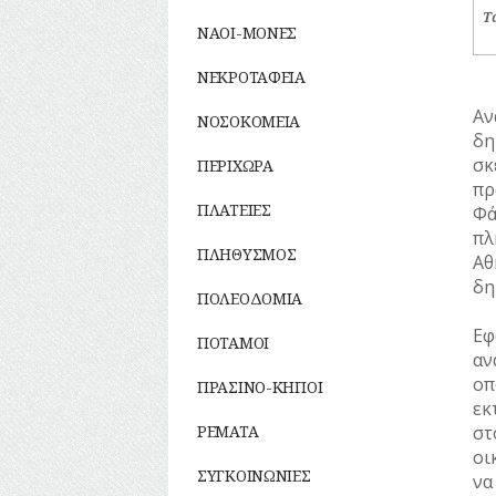
ΣΥΛΛΟΓΟΙ-
Τ
ΣΩΜΑΤΕΙΑ
ΝΑΟΙ-ΜΟΝΕΣ
ΣΦΑΓΕΙΑ
ΣΧΕΔΙΟ ΠΟΛΗΣ
ΝΕΚΡΟΤΑΦΕΙΑ
ΤΕΧΝΟΛΟΓΙΑ
Αν
ΝΟΣΟΚΟΜΕΙΑ
ΤΗΛΕΠΙΚΟΙΝΩΝΙΕΣ
δη
ΤΟΠΟΓΡΑΦΙΑ
σκ
ΠΕΡΙΧΩΡΑ
ΤΟΠΩΝΥΜΙΑ
πρ
ΤΡΟΧΑΙΑ-
ΠΛΑΤΕΙΕΣ
Φά
ΚΥΚΛΟΦΟΡΙΑ
πλ
ΥΔΡΕΥΣΗ
ΠΛΗΘΥΣΜΟΣ
Αθ
ΥΠΟΝΟΜΟΙ
δη
ΦΥΛΑΚΕΣ
ΠΟΛΕΟΔΟΜΙΑ
ΦΩΤΙΣΜΟΣ
Εφ
ΠΟΤΑΜΟΙ
ΧΑΡΤΕΣ
αν
ΨΥΧΑΓΩΓΙΑ
οπ
ΠΡΑΣΙΝΟ-ΚΗΠΟΙ
εκ
ΡΕΜΑΤΑ
στ
οι
ΣΥΓΚΟΙΝΩΝΙΕΣ
να