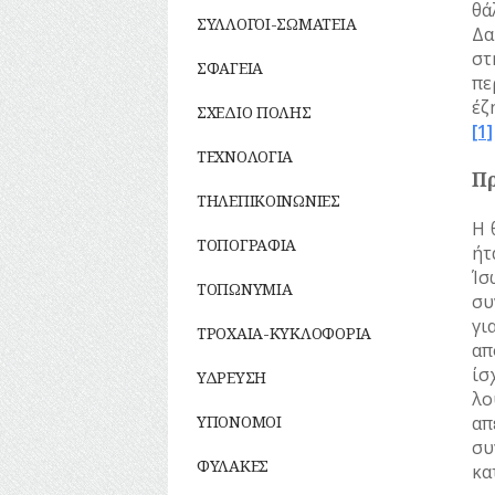
θά
ΣΥΛΛΟΓΟΙ-ΣΩΜΑΤΕΙΑ
Δα
στ
ΣΦΑΓΕΙΑ
πε
έζ
ΣΧΕΔΙΟ ΠΟΛΗΣ
[1]
ΤΕΧΝΟΛΟΓΙΑ
Πρ
ΤΗΛΕΠΙΚΟΙΝΩΝΙΕΣ
Η 
ΤΟΠΟΓΡΑΦΙΑ
ήτ
Ίσ
ΤΟΠΩΝΥΜΙΑ
συ
γι
ΤΡΟΧΑΙΑ-ΚΥΚΛΟΦΟΡΙΑ
απ
ίσ
ΥΔΡΕΥΣΗ
λο
ΥΠΟΝΟΜΟΙ
απ
συ
ΦΥΛΑΚΕΣ
κα