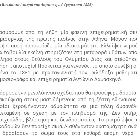
α θαλάσσια Λουτρά του Δαμασκηνού (γύρω στα 1885).
ασύρουμε από τη λήθη μία φαεινή επιχειρηματική σκ
μιουργίας της πρώτης πισίνας στην Αθήνα. Μόνον πο
έψη αυτή παρουσίαζε μία ιδιαιτερότητα. Ελλείψει νερού
ωτοβουλία εκείνη στηριζόταν στη μεταφορά υδάτων από
ληρο στους Στύλους του Ολυμπίου Διός και στέφθηκε
ήρη… αποτυχία! Πρόκειται για γεγονός, το οποίο συνέβη 
ήνα το 1881 με πρωταγωνιστή τον φιλόδοξο μαθηματι
μοσιογράφο και επιχειρηματία Αντώνιο Δαμασκηνό.
άρμοσε ένα μεγαλόπνοο σχέδιο που θα προσέφερε δροσιά 
ακούφιση στους μαστιζόμενους από τη ζέστη Αθηναίους,
οίοι ξεροψήνονταν αδυσώπητα σε μια πόλη δυσανάλ
τεταμένη σε σχέση με τον πληθυσμό της. Δεν υπήρ
οιχειώδης βλάστηση και δενδροφυτείες. Το μικρό ύψος 
κοδομών δεν παρείχε σκιά. Αισθάνονταν ακαταμάχητη ανά
 δροσίσουν το σώμα τους στα καθαρά ακόμη νερά 