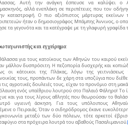
λασσας. Αυτή την ανάγκη έσπευσε να καλύψει ο Α
μασκηνός, αλλά ενεπλάκη σε περιπέτειες που τον οδήγη
ην καταστροφή. Ο πιο αξιόπιστος μάρτυρας εκείνων 
ριπετειών ήταν ο δημοσιογράφος Μπάμπης Άννινος, ο οπο
ησε τα γεγονότα και τα κατέγραψε με τη γλαφυρή γραφίδα 
ωταγωνιστής και εγχείρημα
θάλασσα για τους κατοίκους των Αθηνών του καιρού εκεί
αν μάλλον δυσπρόσιτη. Η πεζοπορία δυσχερής και κοπιώδ
ως οι κάτοικοι της Πλάκας, λόγω της γειτνιάσεως 
νοικίας τους, προπάντων δε χάρη στα υποζύγια που διέθε
α τις αγροτικές δουλειές τους, είχαν το προνόμιο στη μακ
όλαυση ενός υπαίθριου λουτρού στο Παλαιό Φάληρο! Το ί
χυε και για τους λίγους αθλητές που θεωρούσαν το θαλάσ
υτρό υγιεινή άσκηση. Για τους υπόλοιπους Αθηναί
έμενε ο Πειραιάς. Όταν ο σιδηρόδρομος έκανε ευκολότερη
γκοινωνία μεταξύ των δύο πόλεων, τότε αρκετοί έβρισ
ταφύγιο στα πρόχειρα λουτρά του αβαθούς Πασαλιμανιού.