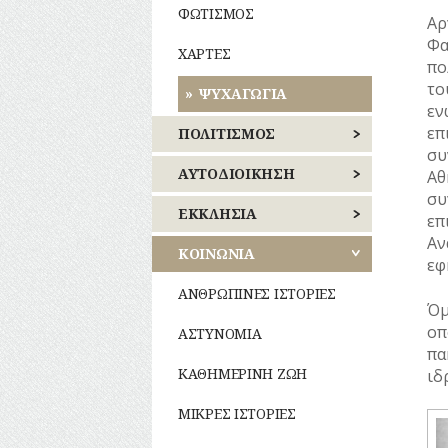
ΦΩΤΙΣΜΟΣ
Αρ
Φα
ΧΑΡΤΕΣ
πο
το
ΨΥΧΑΓΩΓΙΑ
εν
επ
ΠΟΛΙΤΙΣΜΟΣ
συ
ΑΘΛΗΤΙΣΜΟΣ
ΑΥΤΟΔΙΟΙΚΗΣΗ
Αθ
συ
ΓΛΥΠΤΙΚΗ
ΚΕΝΤΡΙΚΟΣ
ΕΚΚΛΗΣΙΑ
επ
ΤΟΜΕΑΣ
Αν
ΑΘΗΝΩΝ
ΖΩΓΡΑΦΙΚΗ
ΝΑΟΙ
ΚΟΙΝΩΝΙΑ
εφ
–
ΝΟΤΙΟΣ
ΜΟΝΕΣ
ΘΕΑΤΡΟ
ΑΝΘΡΩΠΙΝΕΣ ΙΣΤΟΡΙΕΣ
ΤΟΜΕΑΣ
Όμ
ΑΘΗΝΩΝ
ΕΝΟΡΙΕΣ
οπ
ΚΙΝΗΜΑΤΟΓΡΑΦΟΣ
ΑΣΤΥΝΟΜΙΑ
πα
ΑΝΑΤΟΛΙΚΗΣ
ΕΟΡΤΕΣ
ΚΟΜΙΚΣ
ΚΑΘΗΜΕΡΙΝΗ ΖΩΗ
ιδ
ΑΤΤΙΚΗΣ
–
ΣΚΙΤΣΑ
ΞΩΚΚΛΗΣΙΑ
ΜΙΚΡΕΣ ΙΣΤΟΡΙΕΣ
ΔΥΤΙΚΗΣ
(ΓΕΛΟΙΟΓΡΑΦΙΕΣ)
ΑΤΤΙΚΗΣ