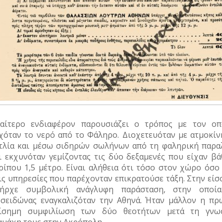
ιαίτερο ενδιαφέρον παρουσιάζει ο τρόπος με τον οπ
χόταν το νερό από το Φάληρο. Διοχετευόταν με ατμοκίν
τλία και μέσω σιδηρών σωλήνων από τη φαληρική παραλ
ι εκχυνόταν γεμίζοντας τις δύο δεξαμενές που είχαν βά
ρίπου 1,5 μέτρο. Είναι αλήθεια ότι τόσο στον χώρο όσο 
ις υπηρεσίες που παρέχονταν επικρατούσε τάξη. Στην είσ
ήρχε συμβολική ανάγλυφη παράσταση, στην οποί
σειδώνας εναγκαλιζόταν την Αθηνά. Ήταν μάλλον η πρ
ίσημη συμφιλίωση των δύο θεοτήτων μετά τη γνω
αμάχη τους στην Ακρόπολη.