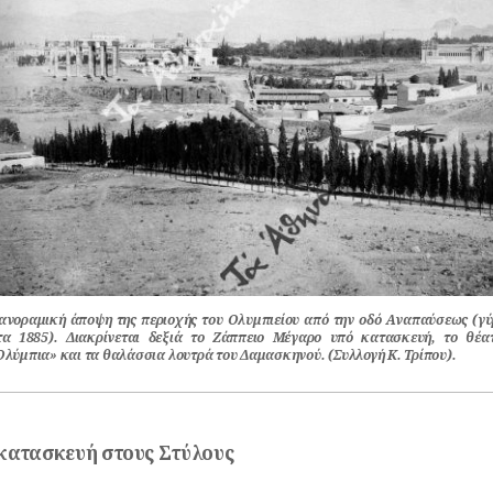
ανοραμική άποψη της περιοχής του Ολυμπιείου από την οδό Αναπαύσεως (γ
τα 1885). Διακρίνεται δεξιά το Ζάππειο Μέγαρο υπό κατασκευή, το θέα
Ολύμπια» και τα θαλάσσια λουτρά του Δαμασκηνού. (Συλλογή Κ. Τρίπου).
κατασκευή στους Στύλους