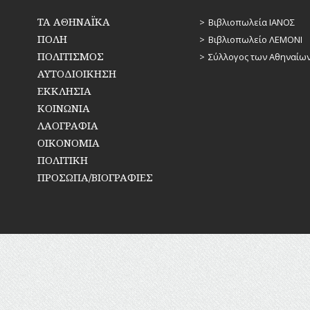
ΡΕΜΑΤΑ
ΠΑΡΑΓΟΝΤΕΣ
ΤΑ ΑΘΗΝΑΪΚΑ
ΑΘΛΗΤΙΣΜΟΥ
Βιβλιοπωλεία ΙΑΝΟΣ
ΣΥΓΚΟΙΝΩΝΙΕΣ
ΠΟΛΗ
Βιβλιοπωλείο ΛΕΜΟΝΙ
ΠΕΡΙΗΓΗΤΕΣ
ΠΟΛΙΤΙΣΜΟΣ
Σύλλογος των Αθηναίω
ΣΥΛΛΟΓΟΙ-
ΑΥΤΟΔΙΟΙΚΗΣΗ
ΣΩΜΑΤΕΙΑ
ΠΟΛΙΤΙΚΟΙ
ΕΚΚΛΗΣΙΑ
ΣΦΑΓΕΙΑ
ΣΥΓΓΡΑΦΕΙΣ
ΚΟΙΝΩΝΙΑ
–
ΛΑΟΓΡΑΦΙΑ
ΠΟΙΗΤΕΣ
ΣΧΕΔΙΟ
ΟΙΚΟΝΟΜΙΑ
ΠΟΛΗΣ
ΦΙΛΕΛΛΗΝΕΣ
ΠΟΛΙΤΙΚΗ
ΤΕΧΝΟΛΟΓΙΑ
ΠΡΟΣΩΠΑ/ΒΙΟΓΡΑΦΙΕΣ
ΤΗΛΕΠΙΚΟΙΝΩΝΙΕΣ
ΤΟΠΟΓΡΑΦΙΑ
ΤΟΠΩΝΥΜΙΑ
ΤΡΟΧΑΙΑ-
ΚΥΚΛΟΦΟΡΙΑ