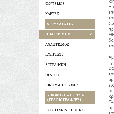
κα
ΦΩΤΙΣΜΟΣ
Δρ
επ
ΧΑΡΤΕΣ
το
ζω
ΨΥΧΑΓΩΓΙΑ
πρ
ΠΟΛΙΤΙΣΜΟΣ
Εθ
δο
ΑΘΛΗΤΙΣΜΟΣ
το
ΓΛΥΠΤΙΚΗ
Α
εγ
ΖΩΓΡΑΦΙΚΗ
Βα
τρ
ΘΕΑΤΡΟ
αρ
ει
ΚΙΝΗΜΑΤΟΓΡΑΦΟΣ
οπ
ΚΟΜΙΚΣ – ΣΚΙΤΣΑ
κρ
(ΓΕΛΟΙΟΓΡΑΦΙΕΣ)
Ελ
πρ
ΛΟΓΟΤΕΧΝΙΑ – ΠΟΙΗΣΗ
τη