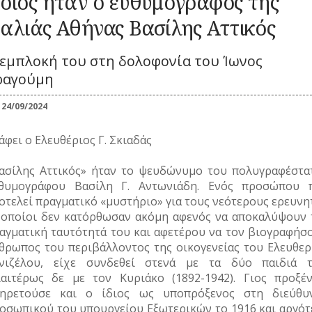
οιος ήταν ο ευθυμογράφος της
Καλλωπισμός
ΚΑΘΗΜΕΡΙΝΗ
ΕΟΡΤΕΣ
ΖΩΗ
ΕΠ
Λαϊκές τέχνες
ΠΕΡΙΣΤΑΤΙΚΑ
αλιάς Αθήνας Βασίλης Αττικός
ΞΩΚΚΛΗΣΙΑ
ΜΙΚΡΕΣ
ΚΑ
ΣΗΜΑΝΤΙΚΑ
ΠΝΕΥΜΑΤΙΚΟΣ
ΚΟΙΝΩΝΙΚΟΣ
ΙΣΤΟΡΙΕΣ
 εμπλοκή του στη δολοφονία του Ίωνος
ΓΕΓΟΝΟΤΑ
ΒΙΟΣ
ΒΙΟΣ
ΠΑΝΗΓΥΡΙΑ
ΝΑ
ραγούμη
Λατρεία
Καθημερινά
ΝΑΡΚΩΤΙΚΑ
έθιμα
Θρησκευτική ζωή
ΟΙ
Παιχνίδια
24/09/2024
Δημώδης
ΤΥΠΟΙ
Ζ
μετεωρολογία
Σχολική ζωή
(ΦΥΣΙΟΓΝΩΜΙΕΣ)
Φυτά
άφει ο Ελευθέριος Γ. Σκιαδάς
ΤΟ
Ζώα
ΤΥΠΟΣ
Μύθοι
ασίλης Αττικός» ήταν το ψευδώνυμο του πολυγραφέστα
ΤΡ
θυμογράφου Βασίλη Γ. Αντωνιάδη. Ενός προσώπου 
Παραδόσεις
οτελεί πραγματικό «μυστήριο» για τους νεότερους ερευνη
Παροιμίες
 οποίοι δεν κατόρθωσαν ακόμη αφενός να αποκαλύψουν 
Αινίγματα
αγματική ταυτότητά του και αφετέρου να τον βιογραφήσο
θρωπος του περιβάλλοντος της οικογενείας του Ελευθερ
νιζέλου, είχε συνδεθεί στενά με τα δύο παιδιά τ
ιαιτέρως δε με τον Κυριάκο (1892-1942). Γιος προξέν
ηρετούσε και ο ίδιος ως υποπρόξενος στη διεύθυ
οσωπικού του υπουργείου Εξωτερικών το 1916 και αργότ