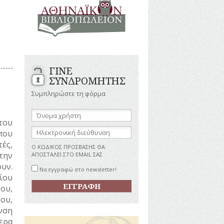
ΑΝΔΡΕΣ
ΙΓΡΑΦΕΣ
ΕΛΛΗΝΙΚΕΣ
ΠΡΟΣΩΠΙΚΟΤΗΤΕΣ
ΤΑΣΤΗΜΑΤΑ
ΕΠΙΧΕΙΡΗΜΑΤΙΕΣ
ΕΥΕΡΓΕΤΕΣ
ΥΤΙΛΙΑ
ΗΘΟΠΟΙΟΙ
ΓΙΝΕ
ΚΑΛΛΙΤΕΧΝΕΣ
ΚΟΝΟΜΙΚΗ
ΣΥΝΔΡΟΜΗΤΗΣ
ΩΗ
ΞΕΝΕΣ
ΠΡΟΣΩΠΙΚΟΤΗΤΕΣ
Συμπληρώστε τη φόρμα
ΥΡΙΣΜΟΣ
ΠΑΡΑΓΟΝΤΕΣ
ΑΘΛΗΤΙΣΜΟΥ
Όνομα
χρήστη:
του
ΠΕΡΙΗΓΗΤΕΣ
ΑΠΕΖΕΣ
Ηλεκτρονική
που
ΠΟΛΙΤΙΚΟΙ
διεύθυνση:
τές,
ΣΥΓΓΡΑΦΕΙΣ
Ο ΚΩΔΙΚΟΣ ΠΡΟΣΒΑΣΗΣ ΘΑ
–
την
ΑΠΟΣΤΑΛΕΙ ΣΤΟ EMAIL ΣΑΣ
ΠΟΙΗΤΕΣ
υν.
Να εγγραφώ στο newsletter!
ΦΙΛΕΛΛΗΝΕΣ
ίου
ου,
ου,
νση
ερα