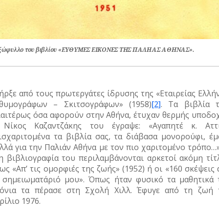
ξώφυλλο του βιβλίου «ΕΥΘΥΜΕΣ ΕΙΚΟΝΕΣ ΤΗΣ ΠΑΛΗΑΣ ΑΘΗΝΑΣ».
ήρξε από τους πρωτεργάτες ίδρυσης της «Εταιρείας Ελλή
θυμογράφων – Σκιτσογράφων» (1958)
[2]
. Τα βιβλία τ
ιαιτέρως όσα αφορούν στην Αθήνα, έτυχαν θερμής υποδοχ
Νίκος Καζαντζάκης του έγραψε: «Αγαπητέ κ. Αττι
ισχαριτομένα τα βιβλία σας, τα διάβασα μονορούφι, έμ
λλά για την Παλιάν Αθήνα με τον πιο χαριτομένο τρόπο…
η βιβλιογραφία του περιλαμβάνονται αρκετοί ακόμη τίτλ
ως «Απ’ τις ομορφιές της ζωής» (1952) ή οι «160 σκέψεις
 σημειωματάριό μου». Όπως ήταν φυσικό τα μαθητικά 
όνια τα πέρασε στη Σχολή Χιλλ. Έφυγε από τη ζωή 
ρίλιο 1976.