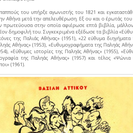
παππούς του υπήρξε αγωνιστής του 1821 και εγκαταστάθ
ην Αθήνα μετά την απελευθέρωση. Εξ ου και ο έρωτάς του
ν πρωτεύουσα στην οποία αφιέρωσε επτά βιβλία, μάλλον
έον δημοφιλή του. Συγκεκριμένα εξέδωσε τα βιβλία «Εύθυ
κόνες της Παλιάς Αθήνας» (1951), «22 εύθυμα διηγήματα 
ληάς Αθήνας» (1953), «Ευθυμογραφήματα της Παληάς Αθήν
954), «Εύθυμες ιστορίες της Παληάς Αθήνας» (1955), «Εύ
ογραφία της Παληάς Αθήνας» (1957) και τέλος «Ψώνια 
ποι» (1961).