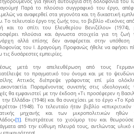
τηγορούμενος για ηθική αυτουργία στη δολοφονία του Ί
αγούμη! Παρά το πλούσιο συγγραφικό του έργο, απέφ
ιμελώς να αναφερθεί στα γεγονότα και τη δικαστική εμπλ
υ. Το τελευταίο έργο της ζωής του, το βιβλίο «Εικόνες απ
ή και το σπίτι του Ελευθερίου Βενιζέλου» (1974), 
οσφέρει πλούσια και άγνωστα στοιχεία για τη ζωή 
νάρχη αλλά επίσης δεν αναφέρεται στην υπόθεση 
λοφονίας του Ι. Δραγούμη. Προφανώς ήθελε να αφήσει π
υ τις δυσάρεστες εμπειρίες.
μέσως μετά την απελευθέρωση από τους Γερμαν
κατέλειψε το πραγματικό του όνομα και με το ψευδών
σίλης Αττικός διέπρεψε γράφοντας επί μία ολόκλ
ιακονταετία. Παραμένοντας συνεπής στις ιδεολογικές 
χές θα εμφανιστεί με την έκδοση «Τι προσέφερεν η Βασιλ
ς την Ελλάδα» (1946) και θα συνεχίσει με το έργο «Το Κρ
ερέττα» (1948). Το τελευταίο ήταν βιβλίο «επικριτικόν 
ατικής μηχανής και των μικροπολιτικών ηθών 
λάδος»
[1]
. Επιστράτευε το χιούμορ του και θεωρούσε
άγματα από την εύθυμη πλευρά τους, αντλώντας υλικό 
ν επικαιρότητα!