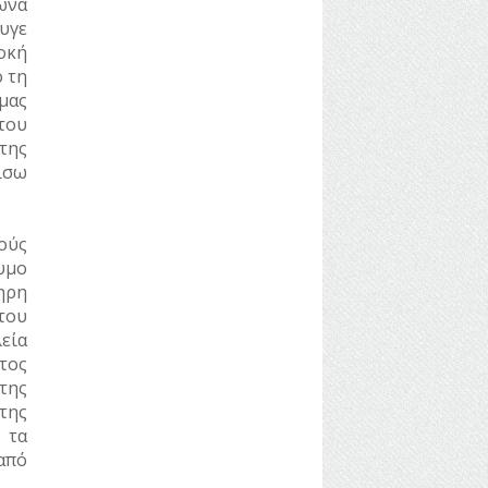
ωνα
υγε
οκή
ό τη
μας
του
της
ίσω
ούς
υμο
ηρη
του
εία
άτος
της
της
 τα
από