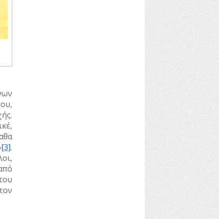
νων
ου,
ής.
κέ,
αθα
»
[3]
.
οι,
 από
του
τον