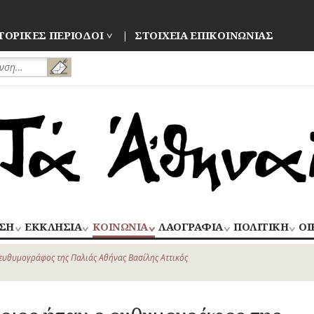
ΤΟΡΙΚΕΣ ΠΕΡΙΟΔΟΙ
ΣΤΟΙΧΕΙΑ ΕΠΙΚΟΙΝΩΝΙΑΣ
ΣΗ
ΕΚΚΛΗΣΙΑ
ΚΟΙΝΩΝΙΑ
ΛΑΟΓΡΑΦΙΑ
ΠΟΛΙΤΙΚΗ
ΟΙ
ΝΑΟΙ
ΑΝΘΡΩΠΙΝΕΣ
ΛΑΙΚΗ
ΕΚΛΟΓΕΣ
ΒΙ
–
ΙΣΤΟΡΙΕΣ
ΔΗΜΙΟΥΡΓΙΑ
–
 ευθυμογράφος της Παλιάς Αθήνας Βασίλης Αττικός
ΜΟΝΕΣ
ΕΜ
Οίκος – Αυλή
ΕΠΑΝΑΣΤΑΣΕΙ
ΑΣΤΥΝΟΜΙΑ
Τροφές – Ποτά
ΕΝΟΡΙΕΣ
ΕΠ
Ενδυμασία –
ΚΙΝΗΜΑΤΑ