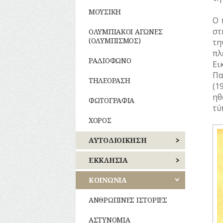
ΜΟΥΣΙΚΗ
Ο 
στ
ΟΛΥΜΠΙΑΚΟΙ ΑΓΩΝΕΣ
(ΟΛΥΜΠΙΣΜΟΣ)
τη
πλ
ΡΑΔΙΟΦΩΝΟ
Ει
Πα
ΤΗΛΕΟΡΑΣΗ
(1
ηθ
ΦΩΤΟΓΡΑΦΙΑ
τύ
ΧΟΡΟΣ
ΑΥΤΟΔΙΟΙΚΗΣΗ
ΚΕΝΤΡΙΚΟΣ
ΕΚΚΛΗΣΙΑ
ΤΟΜΕΑΣ
ΑΘΗΝΩΝ
ΝΑΟΙ
ΚΟΙΝΩΝΙΑ
–
ΝΟΤΙΟΣ
ΜΟΝΕΣ
ΑΝΘΡΩΠΙΝΕΣ ΙΣΤΟΡΙΕΣ
ΤΟΜΕΑΣ
ΑΘΗΝΩΝ
ΕΝΟΡΙΕΣ
ΑΣΤΥΝΟΜΙΑ