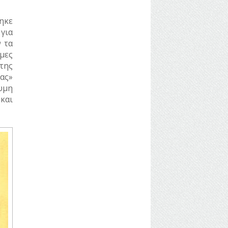
ηκε
 για
 τα
μες
της
ας»
θυμη
και