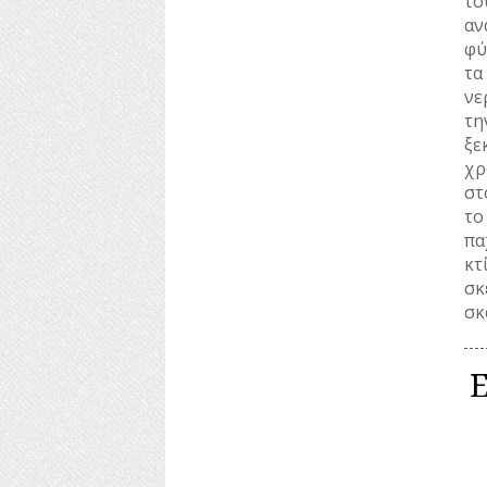
το
αν
φύ
τα
νε
τη
ξε
χρ
στ
το
πα
κτ
σκ
σκ