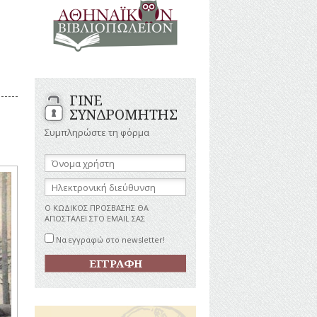
ΑΝΔΡΕΣ
ΙΓΡΑΦΕΣ
ΕΛΛΗΝΙΚΕΣ
ΠΡΟΣΩΠΙΚΟΤΗΤΕΣ
ΤΑΣΤΗΜΑΤΑ
ΕΠΙΧΕΙΡΗΜΑΤΙΕΣ
ΕΥΕΡΓΕΤΕΣ
ΥΤΙΛΙΑ
ΗΘΟΠΟΙΟΙ
ΓΙΝΕ
ΚΑΛΛΙΤΕΧΝΕΣ
ΚΟΝΟΜΙΚΗ
ΣΥΝΔΡΟΜΗΤΗΣ
ΩΗ
ΞΕΝΕΣ
ΠΡΟΣΩΠΙΚΟΤΗΤΕΣ
Συμπληρώστε τη φόρμα
ΥΡΙΣΜΟΣ
ΠΑΡΑΓΟΝΤΕΣ
ΑΘΛΗΤΙΣΜΟΥ
Όνομα
χρήστη:
ΠΕΡΙΗΓΗΤΕΣ
ΑΠΕΖΕΣ
Ηλεκτρονική
ΠΟΛΙΤΙΚΟΙ
διεύθυνση:
ΣΥΓΓΡΑΦΕΙΣ
Ο ΚΩΔΙΚΟΣ ΠΡΟΣΒΑΣΗΣ ΘΑ
–
ΑΠΟΣΤΑΛΕΙ ΣΤΟ EMAIL ΣΑΣ
ΠΟΙΗΤΕΣ
Να εγγραφώ στο newsletter!
ΦΙΛΕΛΛΗΝΕΣ