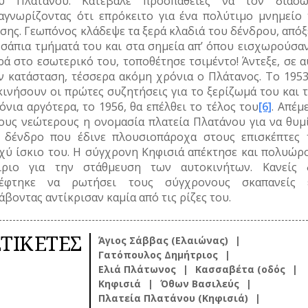
υ Πλάτανου. Κατέβαλε προσπάθειες να τον διασώ
αγνωρίζοντας ότι επρόκειτο για ένα πολύτιμο μνημείο 
σης. Γεωπόνος κλάδεψε τα ξερά κλαδιά του δένδρου, απόξ
 σάπια τμήματά του και στα σημεία απ’ όπου εισχωρούσαν
ρά στο εσωτερικό του, τοποθέτησε τσιμέντο! Άντεξε, σε 
ν κατάσταση, τέσσερα ακόμη χρόνια ο Πλάτανος. Το 1953
κινήσουν οι πρώτες συζητήσεις για το ξερίζωμά του και 
όνια αργότερα, το 1956, θα επέλθει το τέλος του
[6]
. Απέμ
ους νεώτερους η ονομασία πλατεία Πλατάνου για να θυμί
 δένδρο που έδινε πλουσιοπάροχα στους επισκέπτες 
χύ ίσκιο του. Η σύγχρονη Κηφισιά απέκτησε και πολυώρ
ίριο για την στάθμευση των αυτοκινήτων. Κανείς 
έφτηκε να ρωτήσει τους σύγχρονους σκαπανείς 
άβοντας αντίκρισαν καμία από τις ρίζες του.
ΕΤΙΚΕΤΕΣ
Άγιος Σάββας (Ελαιώνας)
Γατόπουλος Δημήτριος
Ελιά Πλάτωνος
Κασσαβέτα (οδός
Κηφισιά
Όθων Βασιλεύς
Πλατεία Πλατάνου (Κηφισιά)