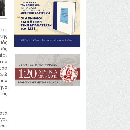
και
της
μός
ούς
ίοι
την
τρο
ενώ
υαν
ήνα
ιάς
στα
γοι
 δει