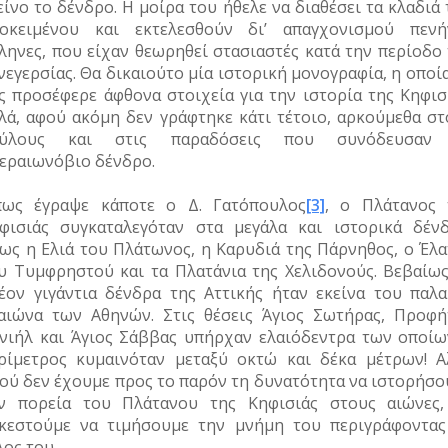
είνο το δένδρο. Η μοίρα του ήθελε να διαθέσει τα κλαδιά
οκειμένου και εκτελεσθούν δι’ απαγχονισμού πενή
ληνες, που είχαν θεωρηθεί στασιαστές κατά την περίοδο 
νεγερσίας. Θα δικαιούτο μία ιστορική μονογραφία, η οποί
ς προσέφερε άφθονα στοιχεία για την ιστορία της Κηφισι
λά, αφού ακόμη δεν γράφτηκε κάτι τέτοιο, αρκούμεθα στ
ρύλους και στις παραδόσεις που συνόδευσαν
εραιωνόβιο δένδρο.
ως έγραψε κάποτε ο Δ. Γατόπουλος
[3]
, ο Πλάτανος 
φισιάς συγκαταλεγόταν στα μεγάλα και ιστορικά δένδ
ως η Ελιά του Πλάτωνος, η Καρυδιά της Πάρνηθος, ο Έλα
υ Τυμφρηστού και τα Πλατάνια της Χελιδονούς. Βεβαίως
έον γιγάντια δένδρα της Αττικής ήταν εκείνα του παλα
αιώνα των Αθηνών. Στις θέσεις Άγιος Σωτήρας, Προφή
νιήλ και Άγιος Σάββας υπήρχαν ελαιόδεντρα των οποίω
ρίμετρος κυμαινόταν μεταξύ οκτώ και δέκα μέτρων! Α
ού δεν έχουμε προς το παρόν τη δυνατότητα να ιστορήσο
ν πορεία του Πλάτανου της Κηφισιάς στους αιώνες,
κεστούμε να τιμήσουμε την μνήμη του περιγράφοντας
λος του.