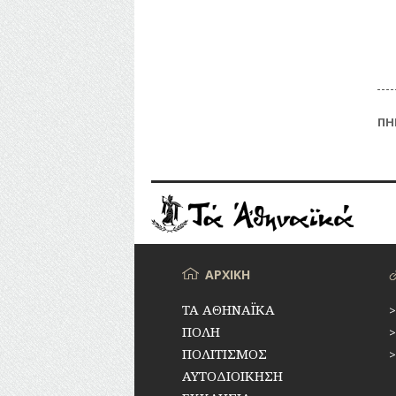
ΠΗ
Το 
αδη
παρ
ερε
μπο
να 
Μενού
ΑΡΧΙΚΗ
ΤΑ ΑΘΗΝΑΪΚΑ
ΠΟΛΗ
ΠΟΛΙΤΙΣΜΟΣ
ΑΥΤΟΔΙΟΙΚΗΣΗ