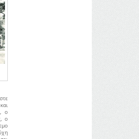
στε
και
, ο
, ο
εμο
ύχη