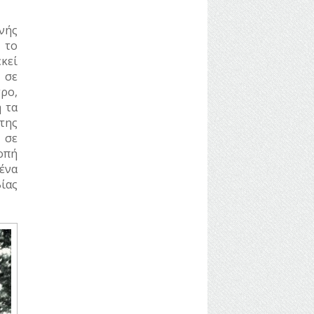
νής
 το
κεί
 σε
ρο,
 τα
της
 σε
οπή
ένα
ίας