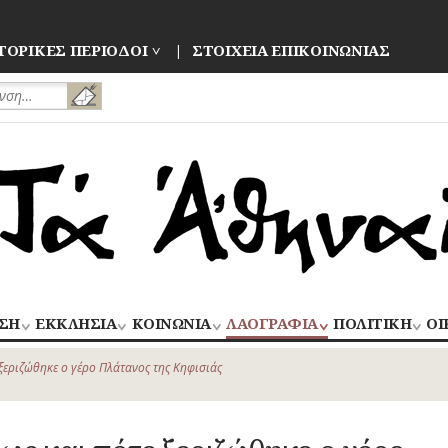
ΤΟΡΙΚΕΣ ΠΕΡΙΟΔΟΙ
ΣΤΟΙΧΕΙΑ ΕΠΙΚΟΙΝΩΝΙΑΣ
ΣΗ
ΕΚΚΛΗΣΙΑ
ΚΟΙΝΩΝΙΑ
ΛΑΟΓΡΑΦΙΑ
ΠΟΛΙΤΙΚΗ
ΟΙ
ΝΑΟΙ
ΑΝΘΡΩΠΙΝΕΣ
ΛΑΙΚΗ
ΕΚΛΟΓΕΣ
ΒΙ
–
ΙΣΤΟΡΙΕΣ
ΔΗΜΙΟΥΡΓΙΑ
–
ξεριζώθηκε ο γέρο Πλάτανος της Κηφισιάς
ΜΟΝΕΣ
ΕΜ
Οίκος – Αυλή
ΕΠΑΝΑΣΤΑΣΕΙ
ΑΣΤΥΝΟΜΙΑ
Τροφές – Ποτά
ΕΝΟΡΙΕΣ
ΕΠ
Ενδυμασία –
ΚΙΝΗΜΑΤΑ