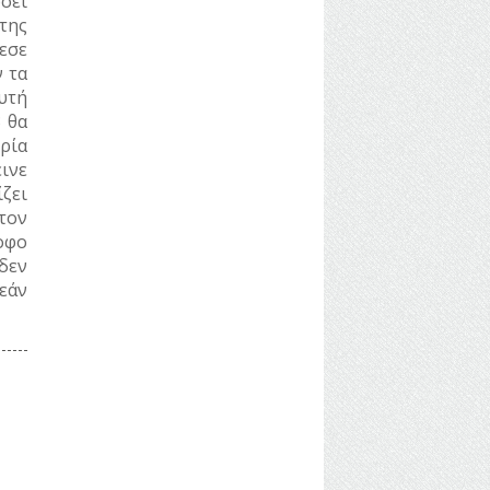
σει
της
εσε
 τα
αυτή
 θα
τρία
εινε
ζει
τον
οφο
δεν
εάν