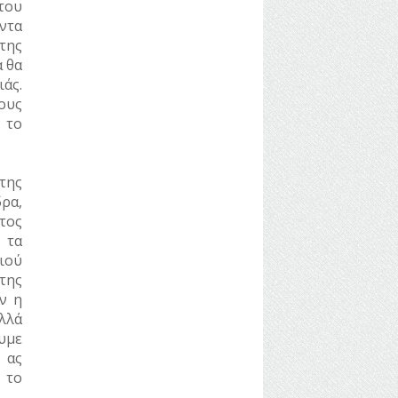
 του
ντα
της
α θα
άς.
ους
 το
της
ρα,
τος
 τα
ιού
της
ν η
λλά
υμε
 ας
 το