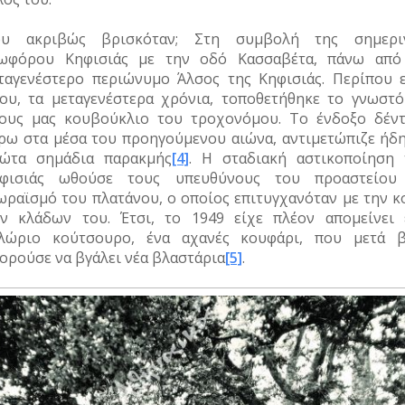
υ ακριβώς βρισκόταν; Στη συμβολή της σημερι
ωφόρου Κηφισιάς με την οδό Κασσαβέτα, πάνω από
ταγενέστερο περιώνυμο Άλσος της Κηφισιάς. Περίπου ε
ου, τα μεταγενέστερα χρόνια, τοποθετήθηκε το γνωστό
ους μας κουβούκλιο του τροχονόμου. Το ένδοξο δέντ
ρω στα μέσα του προηγούμενου αιώνα, αντιμετώπιζε ήδη
ώτα σημάδια παρακμής
[4]
. Η σταδιακή αστικοποίηση 
φισιάς ωθούσε τους υπευθύνους του προαστείου
ωραϊσμό του πλατάνου, ο οποίος επιτυγχανόταν με την κ
ν κλάδων του. Έτσι, το 1949 είχε πλέον απομείνει 
λώριο κούτσουρο, ένα αχανές κουφάρι, που μετά β
ορούσε να βγάλει νέα βλαστάρια
[5]
.