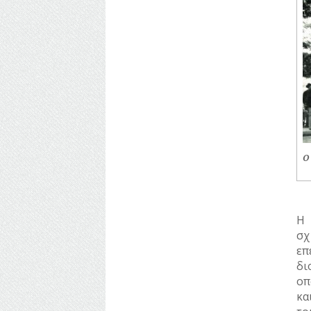
Ο
Η 
σχ
επ
δι
οπ
κα