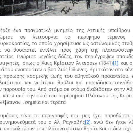
ήρξε ένα πραγματικό μνημείο της Αττικής υπαίθρου 
νώρισε σε λειτουργία το περίφημο τέμενος 
υρκοκρατίας, το οποίο χρησίμευσε ως αστυνομικός σταθ
α να θυσιαστεί εντέλει προς χάρη της πλατανοστεφ
ατείας. Γνώρισε μεγάλες δόξες, τον περιέγραψαν σπουδα
ριηγητές, όπως ο Χανς Κρίστιαν Άντερσεν (1841)
[1]
και σ
ιά του αναπαυόταν ο βασιλιάς Όθωνας. Βρισκόταν στο κέν
ς πρόωρης κοσμικής ζωής του αθηναϊκού προαστείου, 
λαιότεροι και νεότεροι θρύλοι και παραδόσεις συνόδε
ν παρουσία του. Από στόμα σε στόμα διαδιδόταν στην Αθ
ι κάτω από την σκιά του περίφημου Πλάτανου της Κηφισ
νέβαιναν… σημεία και τέρατα.
υμάσιες είναι οι περιγραφές που μας έχει παραδώσει 
ομνημονεύματά του ο Αλ. Ραγκαβής
[2]
, ενώ δεν ήταν λί
υ αποκαλούσαν τον Πλάτανο φυτικό θηρίο. Και τι δεν είχε