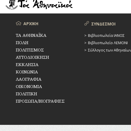
ΡΕΜΑΤΑ
ΠΑΡΑΓΟΝΤΕΣ
ΑΘΛΗΤΙΣΜΟΥ
ΣΥΓΚΟΙΝΩΝΙΕΣ
ΠΕΡΙΗΓΗΤΕΣ
Μενού
ΑΡΧΙΚΗ
ΣΥΝΔΕΣΜΟΙ
ΣΥΛΛΟΓΟΙ-
ΣΩΜΑΤΕΙΑ
ΠΟΛΙΤΙΚΟΙ
ΤΑ ΑΘΗΝΑΪΚΑ
Βιβλιοπωλεία ΙΑΝΟΣ
ΠΟΛΗ
Βιβλιοπωλείο ΛΕΜΟΝΙ
ΣΦΑΓΕΙΑ
ΣΥΓΓΡΑΦΕΙΣ
–
ΠΟΛΙΤΙΣΜΟΣ
Σύλλογος των Αθηναίω
ΠΟΙΗΤΕΣ
ΣΧΕΔΙΟ
ΑΥΤΟΔΙΟΙΚΗΣΗ
ΠΟΛΗΣ
ΕΚΚΛΗΣΙΑ
ΦΙΛΕΛΛΗΝΕΣ
ΚΟΙΝΩΝΙΑ
ΤΕΧΝΟΛΟΓΙΑ
ΛΑΟΓΡΑΦΙΑ
ΤΗΛΕΠΙΚΟΙΝΩΝΙΕΣ
ΟΙΚΟΝΟΜΙΑ
ΠΟΛΙΤΙΚΗ
ΤΟΠΟΓΡΑΦΙΑ
ΠΡΟΣΩΠΑ/ΒΙΟΓΡΑΦΙΕΣ
ΤΟΠΩΝΥΜΙΑ
ΤΡΟΧΑΙΑ-
ΚΥΚΛΟΦΟΡΙΑ