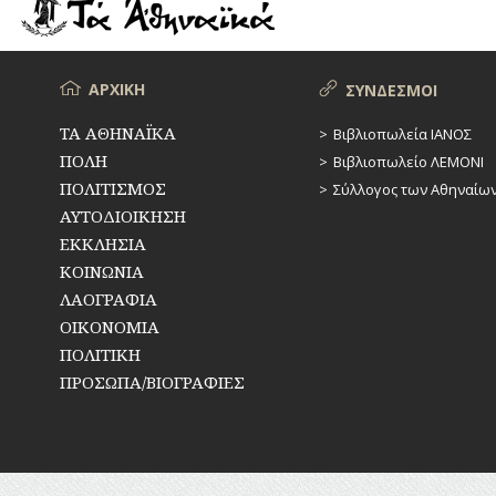
ΡΕΜΑΤΑ
ΠΑΡΑΓΟΝΤΕΣ
ΑΘΛΗΤΙΣΜΟΥ
ΣΥΓΚΟΙΝΩΝΙΕΣ
ΠΕΡΙΗΓΗΤΕΣ
Μενού
ΑΡΧΙΚΗ
ΣΥΝΔΕΣΜΟΙ
ΣΥΛΛΟΓΟΙ-
ΣΩΜΑΤΕΙΑ
ΠΟΛΙΤΙΚΟΙ
ΤΑ ΑΘΗΝΑΪΚΑ
Βιβλιοπωλεία ΙΑΝΟΣ
ΠΟΛΗ
Βιβλιοπωλείο ΛΕΜΟΝΙ
ΣΦΑΓΕΙΑ
ΣΥΓΓΡΑΦΕΙΣ
–
ΠΟΛΙΤΙΣΜΟΣ
Σύλλογος των Αθηναίω
ΠΟΙΗΤΕΣ
ΣΧΕΔΙΟ
ΑΥΤΟΔΙΟΙΚΗΣΗ
ΠΟΛΗΣ
ΕΚΚΛΗΣΙΑ
ΦΙΛΕΛΛΗΝΕΣ
ΚΟΙΝΩΝΙΑ
ΤΕΧΝΟΛΟΓΙΑ
ΛΑΟΓΡΑΦΙΑ
ΤΗΛΕΠΙΚΟΙΝΩΝΙΕΣ
ΟΙΚΟΝΟΜΙΑ
ΠΟΛΙΤΙΚΗ
ΤΟΠΟΓΡΑΦΙΑ
ΠΡΟΣΩΠΑ/ΒΙΟΓΡΑΦΙΕΣ
ΤΟΠΩΝΥΜΙΑ
ΤΡΟΧΑΙΑ-
ΚΥΚΛΟΦΟΡΙΑ