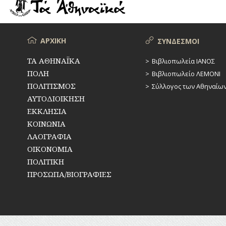
ΡΕΜΑΤΑ
ΠΑΡΑΓΟΝΤΕΣ
ΑΘΛΗΤΙΣΜΟΥ
ΣΥΓΚΟΙΝΩΝΙΕΣ
ΠΕΡΙΗΓΗΤΕΣ
Μενού
ΑΡΧΙΚΗ
ΣΥΝΔΕΣΜΟΙ
ΣΥΛΛΟΓΟΙ-
ΣΩΜΑΤΕΙΑ
ΠΟΛΙΤΙΚΟΙ
ΤΑ ΑΘΗΝΑΪΚΑ
Βιβλιοπωλεία ΙΑΝΟΣ
ΠΟΛΗ
Βιβλιοπωλείο ΛΕΜΟΝΙ
ΣΦΑΓΕΙΑ
ΣΥΓΓΡΑΦΕΙΣ
–
ΠΟΛΙΤΙΣΜΟΣ
Σύλλογος των Αθηναίω
ΠΟΙΗΤΕΣ
ΣΧΕΔΙΟ
ΑΥΤΟΔΙΟΙΚΗΣΗ
ΠΟΛΗΣ
ΕΚΚΛΗΣΙΑ
ΦΙΛΕΛΛΗΝΕΣ
ΚΟΙΝΩΝΙΑ
ΤΕΧΝΟΛΟΓΙΑ
ΛΑΟΓΡΑΦΙΑ
ΤΗΛΕΠΙΚΟΙΝΩΝΙΕΣ
ΟΙΚΟΝΟΜΙΑ
ΠΟΛΙΤΙΚΗ
ΤΟΠΟΓΡΑΦΙΑ
ΠΡΟΣΩΠΑ/ΒΙΟΓΡΑΦΙΕΣ
ΤΟΠΩΝΥΜΙΑ
ΤΡΟΧΑΙΑ-
ΚΥΚΛΟΦΟΡΙΑ