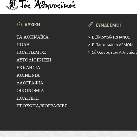
ΡΕΜΑΤΑ
ΠΑΡΑΓΟΝΤΕΣ
ΑΘΛΗΤΙΣΜΟΥ
ΣΥΓΚΟΙΝΩΝΙΕΣ
ΠΕΡΙΗΓΗΤΕΣ
Μενού
ΑΡΧΙΚΗ
ΣΥΝΔΕΣΜΟΙ
ΣΥΛΛΟΓΟΙ-
ΣΩΜΑΤΕΙΑ
ΠΟΛΙΤΙΚΟΙ
ΤΑ ΑΘΗΝΑΪΚΑ
Βιβλιοπωλεία ΙΑΝΟΣ
ΠΟΛΗ
Βιβλιοπωλείο ΛΕΜΟΝΙ
ΣΦΑΓΕΙΑ
ΣΥΓΓΡΑΦΕΙΣ
–
ΠΟΛΙΤΙΣΜΟΣ
Σύλλογος των Αθηναίω
ΠΟΙΗΤΕΣ
ΣΧΕΔΙΟ
ΑΥΤΟΔΙΟΙΚΗΣΗ
ΠΟΛΗΣ
ΕΚΚΛΗΣΙΑ
ΦΙΛΕΛΛΗΝΕΣ
ΚΟΙΝΩΝΙΑ
ΤΕΧΝΟΛΟΓΙΑ
ΛΑΟΓΡΑΦΙΑ
ΤΗΛΕΠΙΚΟΙΝΩΝΙΕΣ
ΟΙΚΟΝΟΜΙΑ
ΠΟΛΙΤΙΚΗ
ΤΟΠΟΓΡΑΦΙΑ
ΠΡΟΣΩΠΑ/ΒΙΟΓΡΑΦΙΕΣ
ΤΟΠΩΝΥΜΙΑ
ΤΡΟΧΑΙΑ-
ΚΥΚΛΟΦΟΡΙΑ