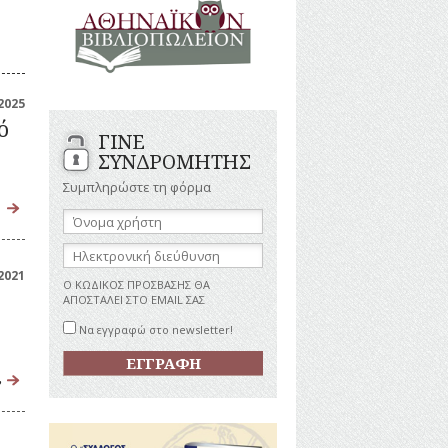
ΑΝΔΡΕΣ
ΙΓΡΑΦΕΣ
ΕΛΛΗΝΙΚΕΣ
ΠΡΟΣΩΠΙΚΟΤΗΤΕΣ
ΤΑΣΤΗΜΑΤΑ
ΕΠΙΧΕΙΡΗΜΑΤΙΕΣ
ΕΥΕΡΓΕΤΕΣ
ΥΤΙΛΙΑ
2025
ΗΘΟΠΟΙΟΙ
ό
ΓΙΝΕ
ΚΑΛΛΙΤΕΧΝΕΣ
ΚΟΝΟΜΙΚΗ
ΣΥΝΔΡΟΜΗΤΗΣ
ΩΗ
ΞΕΝΕΣ
ΠΡΟΣΩΠΙΚΟΤΗΤΕΣ
Συμπληρώστε τη φόρμα
ΥΡΙΣΜΟΣ
ΠΑΡΑΓΟΝΤΕΣ
Όνομα
ΑΘΛΗΤΙΣΜΟΥ
χρήστη:
ΠΕΡΙΗΓΗΤΕΣ
ΑΠΕΖΕΣ
Ηλεκτρονική
διεύθυνση:
ΠΟΛΙΤΙΚΟΙ
2021
Ο ΚΩΔΙΚΟΣ ΠΡΟΣΒΑΣΗΣ ΘΑ
ΣΥΓΓΡΑΦΕΙΣ
ΑΠΟΣΤΑΛΕΙ ΣΤΟ EMAIL ΣΑΣ
–
ΠΟΙΗΤΕΣ
Να εγγραφώ στο newsletter!
ΦΙΛΕΛΛΗΝΕΣ
,