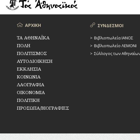
ΡΕΜΑΤΑ
ΠΑΡΑΓΟΝΤΕΣ
ΑΘΛΗΤΙΣΜΟΥ
ΣΥΓΚΟΙΝΩΝΙΕΣ
ΠΕΡΙΗΓΗΤΕΣ
Μενού
ΑΡΧΙΚΗ
ΣΥΝΔΕΣΜΟΙ
ΣΥΛΛΟΓΟΙ-
ΣΩΜΑΤΕΙΑ
ΠΟΛΙΤΙΚΟΙ
ΤΑ ΑΘΗΝΑΪΚΑ
Βιβλιοπωλεία ΙΑΝΟΣ
ΠΟΛΗ
Βιβλιοπωλείο ΛΕΜΟΝΙ
ΣΦΑΓΕΙΑ
ΣΥΓΓΡΑΦΕΙΣ
–
ΠΟΛΙΤΙΣΜΟΣ
Σύλλογος των Αθηναίω
ΠΟΙΗΤΕΣ
ΣΧΕΔΙΟ
ΑΥΤΟΔΙΟΙΚΗΣΗ
ΠΟΛΗΣ
ΕΚΚΛΗΣΙΑ
ΦΙΛΕΛΛΗΝΕΣ
ΚΟΙΝΩΝΙΑ
ΤΕΧΝΟΛΟΓΙΑ
ΛΑΟΓΡΑΦΙΑ
ΤΗΛΕΠΙΚΟΙΝΩΝΙΕΣ
ΟΙΚΟΝΟΜΙΑ
ΠΟΛΙΤΙΚΗ
ΤΟΠΟΓΡΑΦΙΑ
ΠΡΟΣΩΠΑ/ΒΙΟΓΡΑΦΙΕΣ
ΤΟΠΩΝΥΜΙΑ
ΤΡΟΧΑΙΑ-
ΚΥΚΛΟΦΟΡΙΑ