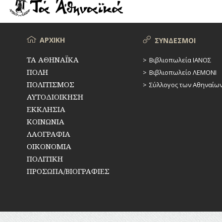
ΡΕΜΑΤΑ
ΠΑΡΑΓΟΝΤΕΣ
ΑΘΛΗΤΙΣΜΟΥ
ΣΥΓΚΟΙΝΩΝΙΕΣ
ΠΕΡΙΗΓΗΤΕΣ
Μενού
ΑΡΧΙΚΗ
ΣΥΝΔΕΣΜΟΙ
ΣΥΛΛΟΓΟΙ-
ΣΩΜΑΤΕΙΑ
ΠΟΛΙΤΙΚΟΙ
ΤΑ ΑΘΗΝΑΪΚΑ
Βιβλιοπωλεία ΙΑΝΟΣ
ΠΟΛΗ
Βιβλιοπωλείο ΛΕΜΟΝΙ
ΣΦΑΓΕΙΑ
ΣΥΓΓΡΑΦΕΙΣ
–
ΠΟΛΙΤΙΣΜΟΣ
Σύλλογος των Αθηναίω
ΠΟΙΗΤΕΣ
ΣΧΕΔΙΟ
ΑΥΤΟΔΙΟΙΚΗΣΗ
ΠΟΛΗΣ
ΕΚΚΛΗΣΙΑ
ΦΙΛΕΛΛΗΝΕΣ
ΚΟΙΝΩΝΙΑ
ΤΕΧΝΟΛΟΓΙΑ
ΛΑΟΓΡΑΦΙΑ
ΤΗΛΕΠΙΚΟΙΝΩΝΙΕΣ
ΟΙΚΟΝΟΜΙΑ
ΠΟΛΙΤΙΚΗ
ΤΟΠΟΓΡΑΦΙΑ
ΠΡΟΣΩΠΑ/ΒΙΟΓΡΑΦΙΕΣ
ΤΟΠΩΝΥΜΙΑ
ΤΡΟΧΑΙΑ-
ΚΥΚΛΟΦΟΡΙΑ