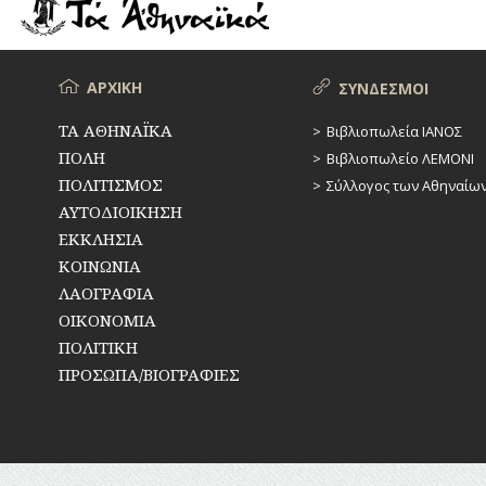
ΡΕΜΑΤΑ
ΠΑΡΑΓΟΝΤΕΣ
ΑΘΛΗΤΙΣΜΟΥ
ΣΥΓΚΟΙΝΩΝΙΕΣ
ΠΕΡΙΗΓΗΤΕΣ
Μενού
ΑΡΧΙΚΗ
ΣΥΝΔΕΣΜΟΙ
ΣΥΛΛΟΓΟΙ-
ΣΩΜΑΤΕΙΑ
ΠΟΛΙΤΙΚΟΙ
ΤΑ ΑΘΗΝΑΪΚΑ
Βιβλιοπωλεία ΙΑΝΟΣ
ΠΟΛΗ
Βιβλιοπωλείο ΛΕΜΟΝΙ
ΣΦΑΓΕΙΑ
ΣΥΓΓΡΑΦΕΙΣ
–
ΠΟΛΙΤΙΣΜΟΣ
Σύλλογος των Αθηναίω
ΠΟΙΗΤΕΣ
ΣΧΕΔΙΟ
ΑΥΤΟΔΙΟΙΚΗΣΗ
ΠΟΛΗΣ
ΕΚΚΛΗΣΙΑ
ΦΙΛΕΛΛΗΝΕΣ
ΚΟΙΝΩΝΙΑ
ΤΕΧΝΟΛΟΓΙΑ
ΛΑΟΓΡΑΦΙΑ
ΤΗΛΕΠΙΚΟΙΝΩΝΙΕΣ
ΟΙΚΟΝΟΜΙΑ
ΠΟΛΙΤΙΚΗ
ΤΟΠΟΓΡΑΦΙΑ
ΠΡΟΣΩΠΑ/ΒΙΟΓΡΑΦΙΕΣ
ΤΟΠΩΝΥΜΙΑ
ΤΡΟΧΑΙΑ-
ΚΥΚΛΟΦΟΡΙΑ