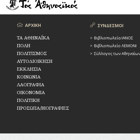
ΡΕΜΑΤΑ
ΠΑΡΑΓΟΝΤΕΣ
ΑΘΛΗΤΙΣΜΟΥ
ΣΥΓΚΟΙΝΩΝΙΕΣ
ΠΕΡΙΗΓΗΤΕΣ
Μενού
ΑΡΧΙΚΗ
ΣΥΝΔΕΣΜΟΙ
ΣΥΛΛΟΓΟΙ-
ΣΩΜΑΤΕΙΑ
ΠΟΛΙΤΙΚΟΙ
ΤΑ ΑΘΗΝΑΪΚΑ
Βιβλιοπωλεία ΙΑΝΟΣ
ΠΟΛΗ
Βιβλιοπωλείο ΛΕΜΟΝΙ
ΣΦΑΓΕΙΑ
ΣΥΓΓΡΑΦΕΙΣ
–
ΠΟΛΙΤΙΣΜΟΣ
Σύλλογος των Αθηναίω
ΠΟΙΗΤΕΣ
ΣΧΕΔΙΟ
ΑΥΤΟΔΙΟΙΚΗΣΗ
ΠΟΛΗΣ
ΕΚΚΛΗΣΙΑ
ΦΙΛΕΛΛΗΝΕΣ
ΚΟΙΝΩΝΙΑ
ΤΕΧΝΟΛΟΓΙΑ
ΛΑΟΓΡΑΦΙΑ
ΤΗΛΕΠΙΚΟΙΝΩΝΙΕΣ
ΟΙΚΟΝΟΜΙΑ
ΠΟΛΙΤΙΚΗ
ΤΟΠΟΓΡΑΦΙΑ
ΠΡΟΣΩΠΑ/ΒΙΟΓΡΑΦΙΕΣ
ΤΟΠΩΝΥΜΙΑ
ΤΡΟΧΑΙΑ-
ΚΥΚΛΟΦΟΡΙΑ