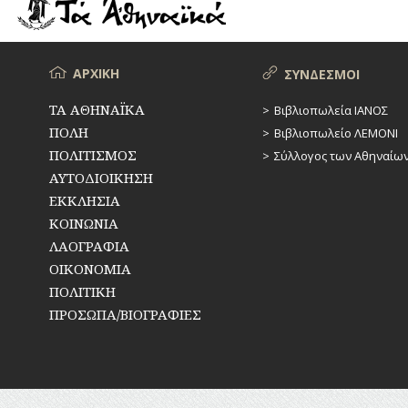
ΡΕΜΑΤΑ
ΠΑΡΑΓΟΝΤΕΣ
ΑΘΛΗΤΙΣΜΟΥ
ΣΥΓΚΟΙΝΩΝΙΕΣ
ΠΕΡΙΗΓΗΤΕΣ
Μενού
ΑΡΧΙΚΗ
ΣΥΝΔΕΣΜΟΙ
ΣΥΛΛΟΓΟΙ-
ΣΩΜΑΤΕΙΑ
ΠΟΛΙΤΙΚΟΙ
ΤΑ ΑΘΗΝΑΪΚΑ
Βιβλιοπωλεία ΙΑΝΟΣ
ΠΟΛΗ
Βιβλιοπωλείο ΛΕΜΟΝΙ
ΣΦΑΓΕΙΑ
ΣΥΓΓΡΑΦΕΙΣ
–
ΠΟΛΙΤΙΣΜΟΣ
Σύλλογος των Αθηναίω
ΠΟΙΗΤΕΣ
ΣΧΕΔΙΟ
ΑΥΤΟΔΙΟΙΚΗΣΗ
ΠΟΛΗΣ
ΕΚΚΛΗΣΙΑ
ΦΙΛΕΛΛΗΝΕΣ
ΚΟΙΝΩΝΙΑ
ΤΕΧΝΟΛΟΓΙΑ
ΛΑΟΓΡΑΦΙΑ
ΤΗΛΕΠΙΚΟΙΝΩΝΙΕΣ
ΟΙΚΟΝΟΜΙΑ
ΠΟΛΙΤΙΚΗ
ΤΟΠΟΓΡΑΦΙΑ
ΠΡΟΣΩΠΑ/ΒΙΟΓΡΑΦΙΕΣ
ΤΟΠΩΝΥΜΙΑ
ΤΡΟΧΑΙΑ-
ΚΥΚΛΟΦΟΡΙΑ