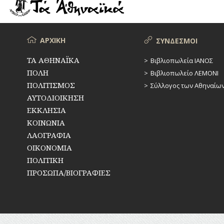
ΡΕΜΑΤΑ
ΠΑΡΑΓΟΝΤΕΣ
ΑΘΛΗΤΙΣΜΟΥ
ΣΥΓΚΟΙΝΩΝΙΕΣ
ΠΕΡΙΗΓΗΤΕΣ
Μενού
ΑΡΧΙΚΗ
ΣΥΝΔΕΣΜΟΙ
ΣΥΛΛΟΓΟΙ-
ΣΩΜΑΤΕΙΑ
ΠΟΛΙΤΙΚΟΙ
ΤΑ ΑΘΗΝΑΪΚΑ
Βιβλιοπωλεία ΙΑΝΟΣ
ΠΟΛΗ
Βιβλιοπωλείο ΛΕΜΟΝΙ
ΣΦΑΓΕΙΑ
ΣΥΓΓΡΑΦΕΙΣ
–
ΠΟΛΙΤΙΣΜΟΣ
Σύλλογος των Αθηναίω
ΠΟΙΗΤΕΣ
ΣΧΕΔΙΟ
ΑΥΤΟΔΙΟΙΚΗΣΗ
ΠΟΛΗΣ
ΕΚΚΛΗΣΙΑ
ΦΙΛΕΛΛΗΝΕΣ
ΚΟΙΝΩΝΙΑ
ΤΕΧΝΟΛΟΓΙΑ
ΛΑΟΓΡΑΦΙΑ
ΤΗΛΕΠΙΚΟΙΝΩΝΙΕΣ
ΟΙΚΟΝΟΜΙΑ
ΠΟΛΙΤΙΚΗ
ΤΟΠΟΓΡΑΦΙΑ
ΠΡΟΣΩΠΑ/ΒΙΟΓΡΑΦΙΕΣ
ΤΟΠΩΝΥΜΙΑ
ΤΡΟΧΑΙΑ-
ΚΥΚΛΟΦΟΡΙΑ