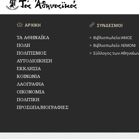
ΡΕΜΑΤΑ
ΠΑΡΑΓΟΝΤΕΣ
ΑΘΛΗΤΙΣΜΟΥ
ΣΥΓΚΟΙΝΩΝΙΕΣ
ΠΕΡΙΗΓΗΤΕΣ
Μενού
ΑΡΧΙΚΗ
ΣΥΝΔΕΣΜΟΙ
ΣΥΛΛΟΓΟΙ-
ΣΩΜΑΤΕΙΑ
ΠΟΛΙΤΙΚΟΙ
ΤΑ ΑΘΗΝΑΪΚΑ
Βιβλιοπωλεία ΙΑΝΟΣ
ΠΟΛΗ
Βιβλιοπωλείο ΛΕΜΟΝΙ
ΣΦΑΓΕΙΑ
ΣΥΓΓΡΑΦΕΙΣ
–
ΠΟΛΙΤΙΣΜΟΣ
Σύλλογος των Αθηναίω
ΠΟΙΗΤΕΣ
ΣΧΕΔΙΟ
ΑΥΤΟΔΙΟΙΚΗΣΗ
ΠΟΛΗΣ
ΕΚΚΛΗΣΙΑ
ΦΙΛΕΛΛΗΝΕΣ
ΚΟΙΝΩΝΙΑ
ΤΕΧΝΟΛΟΓΙΑ
ΛΑΟΓΡΑΦΙΑ
ΤΗΛΕΠΙΚΟΙΝΩΝΙΕΣ
ΟΙΚΟΝΟΜΙΑ
ΠΟΛΙΤΙΚΗ
ΤΟΠΟΓΡΑΦΙΑ
ΠΡΟΣΩΠΑ/ΒΙΟΓΡΑΦΙΕΣ
ΤΟΠΩΝΥΜΙΑ
ΤΡΟΧΑΙΑ-
ΚΥΚΛΟΦΟΡΙΑ