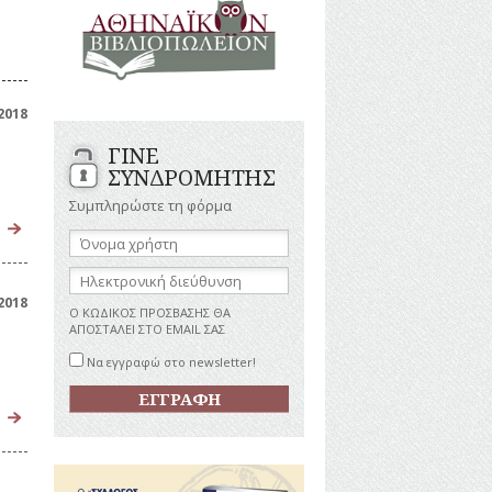
ΑΝΔΡΕΣ
ΙΓΡΑΦΕΣ
ΕΛΛΗΝΙΚΕΣ
ΠΡΟΣΩΠΙΚΟΤΗΤΕΣ
ΤΑΣΤΗΜΑΤΑ
ΕΠΙΧΕΙΡΗΜΑΤΙΕΣ
ΕΥΕΡΓΕΤΕΣ
ΥΤΙΛΙΑ
2018
ΗΘΟΠΟΙΟΙ
ΓΙΝΕ
ΚΑΛΛΙΤΕΧΝΕΣ
ΚΟΝΟΜΙΚΗ
ΣΥΝΔΡΟΜΗΤΗΣ
ΩΗ
ΞΕΝΕΣ
ΠΡΟΣΩΠΙΚΟΤΗΤΕΣ
Συμπληρώστε τη φόρμα
ΥΡΙΣΜΟΣ
ΠΑΡΑΓΟΝΤΕΣ
Όνομα
ΑΘΛΗΤΙΣΜΟΥ
χρήστη:
ΠΕΡΙΗΓΗΤΕΣ
ΑΠΕΖΕΣ
Ηλεκτρονική
διεύθυνση:
ΠΟΛΙΤΙΚΟΙ
2018
Ο ΚΩΔΙΚΟΣ ΠΡΟΣΒΑΣΗΣ ΘΑ
ΣΥΓΓΡΑΦΕΙΣ
ΑΠΟΣΤΑΛΕΙ ΣΤΟ EMAIL ΣΑΣ
–
ΠΟΙΗΤΕΣ
Να εγγραφώ στο newsletter!
ΦΙΛΕΛΛΗΝΕΣ