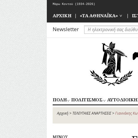
Skip
Μάρω Κοντού (1934-2026)
to
Όταν γεννήθηκαν οι Κήποι του Ζαππείου
content
ΑΡΧΙΚΗ
«ΤΑ ΑΘΗΝΑΪΚΑ»
ΙΣ
Newsletter
ΠΟΛΗ
ΠΟΛΙΤΙΣΜΟΣ
ΑΥΤΟΔΙΟΙΚΗ
ΚΕΝΤΡΙΚΟΣ
ΑΠΟΧΕΤΕΥΣΗ
ΑΘΛΗΤΙΣΜΟΣ
ΤΟΜΕΑΣ
Αρχική
>
ΤΕΛΕΥΤΑΙΕΣ ΑΝΑΡΤΗΣΕΙΣ
>
Γιαννάκης Κω
ΑΡΧΙΤΕΚΤΟΝΙΚΗ
ΓΛΥΠΤΙΚΗ
ΑΘΗΝΩΝ
ΔΡΟΜΟΙ
ΖΩΓΡΑΦΙΚΗ
ΝΟΤΙΟΣ
ΕΚΠΑΙΔΕΥΣΗ
ΘΕΑΤΡΟ
ΤΟΜΕΑΣ
ΜΕΝΟΥ
ΕΞΟΧΕΣ-
ΚΙΝΗΜΑΤΟΓΡΑΦΟΣ