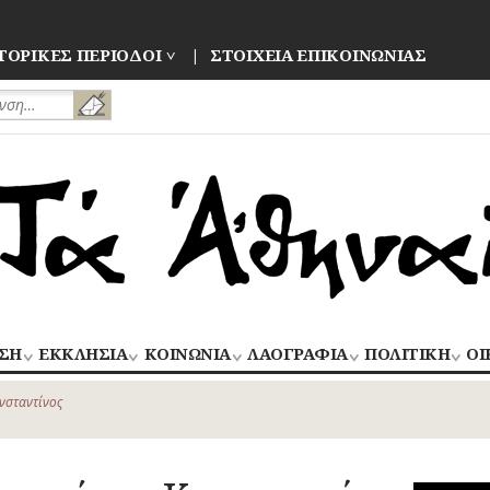
ΤΟΡΙΚΕΣ ΠΕΡΙΟΔΟΙ
ΣΤΟΙΧΕΙΑ ΕΠΙΚΟΙΝΩΝΙΑΣ
ΣΗ
ΕΚΚΛΗΣΙΑ
ΚΟΙΝΩΝΙΑ
ΛΑΟΓΡΑΦΙΑ
ΠΟΛΙΤΙΚΗ
ΟΙ
ΝΑΟΙ
ΑΝΘΡΩΠΙΝΕΣ
ΛΑΙΚΗ
ΕΚΛΟΓΕΣ
ΒΙ
–
ΙΣΤΟΡΙΕΣ
ΔΗΜΙΟΥΡΓΙΑ
–
νσταντίνος
ΜΟΝΕΣ
ΕΜ
Οίκος – Αυλή
ΕΠΑΝΑΣΤΑΣΕΙ
ΑΣΤΥΝΟΜΙΑ
Τροφές – Ποτά
ΕΝΟΡΙΕΣ
ΕΠ
Ενδυμασία –
ΚΙΝΗΜΑΤΑ