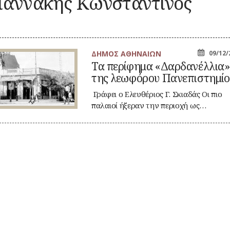
ιαννάκης Κωνσταντίνος
Καλλωπισμός
ΚΑΘΗΜΕΡΙΝΗ
ΕΟΡΤΕΣ
ΖΩΗ
ΕΠ
Λαϊκές τέχνες
ΠΕΡΙΣΤΑΤΙΚΑ
ΞΩΚΚΛΗΣΙΑ
ΜΙΚΡΕΣ
ΚΑ
ΣΗΜΑΝΤΙΚΑ
ΠΝΕΥΜΑΤΙΚΟΣ
ΚΟΙΝΩΝΙΚΟΣ
ΙΣΤΟΡΙΕΣ
ΓΕΓΟΝΟΤΑ
ΒΙΟΣ
ΒΙΟΣ
ΠΑΝΗΓΥΡΙΑ
ΝΑ
ΔΗΜΟΣ ΑΘΗΝΑΙΩΝ
09/12/
Λατρεία
Καθημερινά
ΝΑΡΚΩΤΙΚΑ
Τα περίφημα «Δαρδανέλλια»
έθιμα
ρίφημα
Θρησκευτική ζωή
ΟΙ
της λεωφόρου Πανεπιστημίο
αρδανέλλια»
Παιχνίδια
Δημώδης
ΤΥΠΟΙ
Ζ
ς
μετεωρολογία
Σχολική ζωή
(ΦΥΣΙΟΓΝΩΜΙΕΣ)
ωφόρου
Γράφει ο Ελευθέριος Γ. Σκιαδάς Οι πιο
νεπιστημίου
Φυτά
παλαιοί ήξεραν την περιοχή ως…
ΤΟ
Ζώα
ΤΥΠΟΣ
Μύθοι
ΤΡ
Παραδόσεις
Παροιμίες
Αινίγματα