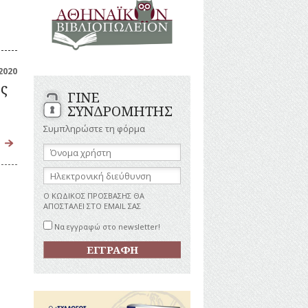
ΑΝΔΡΕΣ
ΙΓΡΑΦΕΣ
ΕΛΛΗΝΙΚΕΣ
ΠΡΟΣΩΠΙΚΟΤΗΤΕΣ
ΤΑΣΤΗΜΑΤΑ
ΕΠΙΧΕΙΡΗΜΑΤΙΕΣ
ΕΥΕΡΓΕΤΕΣ
ΥΤΙΛΙΑ
2020
ΗΘΟΠΟΙΟΙ
ς
ΓΙΝΕ
ΚΑΛΛΙΤΕΧΝΕΣ
ΚΟΝΟΜΙΚΗ
ΣΥΝΔΡΟΜΗΤΗΣ
ΩΗ
ΞΕΝΕΣ
ΠΡΟΣΩΠΙΚΟΤΗΤΕΣ
Συμπληρώστε τη φόρμα
ΥΡΙΣΜΟΣ
ΠΑΡΑΓΟΝΤΕΣ
Όνομα
ΑΘΛΗΤΙΣΜΟΥ
χρήστη:
ΠΕΡΙΗΓΗΤΕΣ
ΑΠΕΖΕΣ
Ηλεκτρονική
διεύθυνση:
ΠΟΛΙΤΙΚΟΙ
Ο ΚΩΔΙΚΟΣ ΠΡΟΣΒΑΣΗΣ ΘΑ
ΣΥΓΓΡΑΦΕΙΣ
ΑΠΟΣΤΑΛΕΙ ΣΤΟ EMAIL ΣΑΣ
–
ΠΟΙΗΤΕΣ
Να εγγραφώ στο newsletter!
ΦΙΛΕΛΛΗΝΕΣ