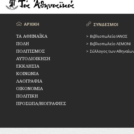
ΡΕΜΑΤΑ
ΠΑΡΑΓΟΝΤΕΣ
ΑΘΛΗΤΙΣΜΟΥ
ΣΥΓΚΟΙΝΩΝΙΕΣ
ΠΕΡΙΗΓΗΤΕΣ
Μενού
ΑΡΧΙΚΗ
ΣΥΝΔΕΣΜΟΙ
ΣΥΛΛΟΓΟΙ-
ΣΩΜΑΤΕΙΑ
ΠΟΛΙΤΙΚΟΙ
ΤΑ ΑΘΗΝΑΪΚΑ
Βιβλιοπωλεία ΙΑΝΟΣ
ΠΟΛΗ
Βιβλιοπωλείο ΛΕΜΟΝΙ
ΣΦΑΓΕΙΑ
ΣΥΓΓΡΑΦΕΙΣ
–
ΠΟΛΙΤΙΣΜΟΣ
Σύλλογος των Αθηναίω
ΠΟΙΗΤΕΣ
ΣΧΕΔΙΟ
ΑΥΤΟΔΙΟΙΚΗΣΗ
ΠΟΛΗΣ
ΕΚΚΛΗΣΙΑ
ΦΙΛΕΛΛΗΝΕΣ
ΚΟΙΝΩΝΙΑ
ΤΕΧΝΟΛΟΓΙΑ
ΛΑΟΓΡΑΦΙΑ
ΤΗΛΕΠΙΚΟΙΝΩΝΙΕΣ
ΟΙΚΟΝΟΜΙΑ
ΠΟΛΙΤΙΚΗ
ΤΟΠΟΓΡΑΦΙΑ
ΠΡΟΣΩΠΑ/ΒΙΟΓΡΑΦΙΕΣ
ΤΟΠΩΝΥΜΙΑ
ΤΡΟΧΑΙΑ-
ΚΥΚΛΟΦΟΡΙΑ