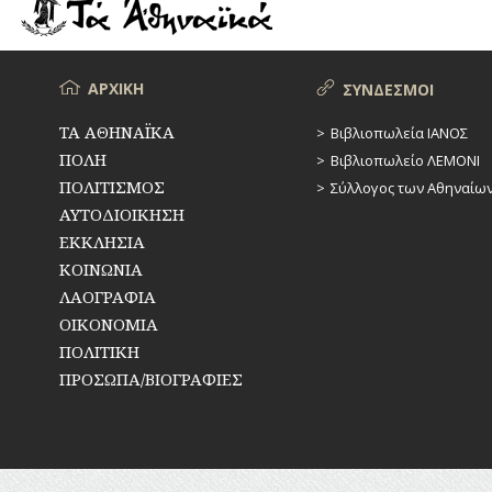
ΡΕΜΑΤΑ
ΠΑΡΑΓΟΝΤΕΣ
ΑΘΛΗΤΙΣΜΟΥ
ΣΥΓΚΟΙΝΩΝΙΕΣ
ΠΕΡΙΗΓΗΤΕΣ
Μενού
ΑΡΧΙΚΗ
ΣΥΝΔΕΣΜΟΙ
ΣΥΛΛΟΓΟΙ-
ΣΩΜΑΤΕΙΑ
ΠΟΛΙΤΙΚΟΙ
ΤΑ ΑΘΗΝΑΪΚΑ
Βιβλιοπωλεία ΙΑΝΟΣ
ΠΟΛΗ
Βιβλιοπωλείο ΛΕΜΟΝΙ
ΣΦΑΓΕΙΑ
ΣΥΓΓΡΑΦΕΙΣ
–
ΠΟΛΙΤΙΣΜΟΣ
Σύλλογος των Αθηναίω
ΠΟΙΗΤΕΣ
ΣΧΕΔΙΟ
ΑΥΤΟΔΙΟΙΚΗΣΗ
ΠΟΛΗΣ
ΕΚΚΛΗΣΙΑ
ΦΙΛΕΛΛΗΝΕΣ
ΚΟΙΝΩΝΙΑ
ΤΕΧΝΟΛΟΓΙΑ
ΛΑΟΓΡΑΦΙΑ
ΤΗΛΕΠΙΚΟΙΝΩΝΙΕΣ
ΟΙΚΟΝΟΜΙΑ
ΠΟΛΙΤΙΚΗ
ΤΟΠΟΓΡΑΦΙΑ
ΠΡΟΣΩΠΑ/ΒΙΟΓΡΑΦΙΕΣ
ΤΟΠΩΝΥΜΙΑ
ΤΡΟΧΑΙΑ-
ΚΥΚΛΟΦΟΡΙΑ