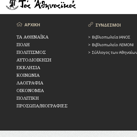
ΡΕΜΑΤΑ
ΠΑΡΑΓΟΝΤΕΣ
ΑΘΛΗΤΙΣΜΟΥ
ΣΥΓΚΟΙΝΩΝΙΕΣ
ΠΕΡΙΗΓΗΤΕΣ
Μενού
ΑΡΧΙΚΗ
ΣΥΝΔΕΣΜΟΙ
ΣΥΛΛΟΓΟΙ-
ΣΩΜΑΤΕΙΑ
ΠΟΛΙΤΙΚΟΙ
ΤΑ ΑΘΗΝΑΪΚΑ
Βιβλιοπωλεία ΙΑΝΟΣ
ΠΟΛΗ
Βιβλιοπωλείο ΛΕΜΟΝΙ
ΣΦΑΓΕΙΑ
ΣΥΓΓΡΑΦΕΙΣ
–
ΠΟΛΙΤΙΣΜΟΣ
Σύλλογος των Αθηναίω
ΠΟΙΗΤΕΣ
ΣΧΕΔΙΟ
ΑΥΤΟΔΙΟΙΚΗΣΗ
ΠΟΛΗΣ
ΕΚΚΛΗΣΙΑ
ΦΙΛΕΛΛΗΝΕΣ
ΚΟΙΝΩΝΙΑ
ΤΕΧΝΟΛΟΓΙΑ
ΛΑΟΓΡΑΦΙΑ
ΤΗΛΕΠΙΚΟΙΝΩΝΙΕΣ
ΟΙΚΟΝΟΜΙΑ
ΠΟΛΙΤΙΚΗ
ΤΟΠΟΓΡΑΦΙΑ
ΠΡΟΣΩΠΑ/ΒΙΟΓΡΑΦΙΕΣ
ΤΟΠΩΝΥΜΙΑ
ΤΡΟΧΑΙΑ-
ΚΥΚΛΟΦΟΡΙΑ