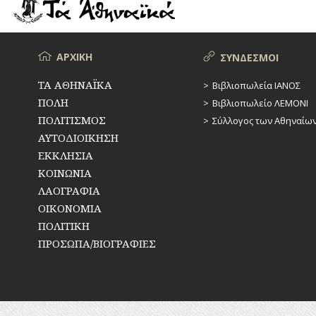
ΡΕΜΑΤΑ
ΠΑΡΑΓΟΝΤΕΣ
ΑΘΛΗΤΙΣΜΟΥ
ΣΥΓΚΟΙΝΩΝΙΕΣ
ΠΕΡΙΗΓΗΤΕΣ
Μενού
ΑΡΧΙΚΗ
ΣΥΝΔΕΣΜΟΙ
ΣΥΛΛΟΓΟΙ-
ΣΩΜΑΤΕΙΑ
ΠΟΛΙΤΙΚΟΙ
ΤΑ ΑΘΗΝΑΪΚΑ
Βιβλιοπωλεία ΙΑΝΟΣ
ΠΟΛΗ
Βιβλιοπωλείο ΛΕΜΟΝΙ
ΣΦΑΓΕΙΑ
ΣΥΓΓΡΑΦΕΙΣ
–
ΠΟΛΙΤΙΣΜΟΣ
Σύλλογος των Αθηναίω
ΠΟΙΗΤΕΣ
ΣΧΕΔΙΟ
ΑΥΤΟΔΙΟΙΚΗΣΗ
ΠΟΛΗΣ
ΕΚΚΛΗΣΙΑ
ΦΙΛΕΛΛΗΝΕΣ
ΚΟΙΝΩΝΙΑ
ΤΕΧΝΟΛΟΓΙΑ
ΛΑΟΓΡΑΦΙΑ
ΤΗΛΕΠΙΚΟΙΝΩΝΙΕΣ
ΟΙΚΟΝΟΜΙΑ
ΠΟΛΙΤΙΚΗ
ΤΟΠΟΓΡΑΦΙΑ
ΠΡΟΣΩΠΑ/ΒΙΟΓΡΑΦΙΕΣ
ΤΟΠΩΝΥΜΙΑ
ΤΡΟΧΑΙΑ-
ΚΥΚΛΟΦΟΡΙΑ